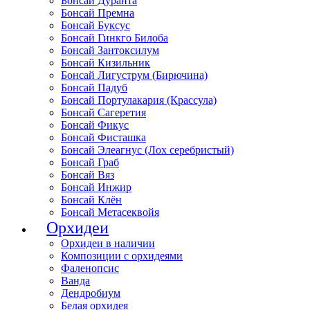
Бонсай Дуранта
Бонсай Премна
Бонсай Буксус
Бонсай Гинкго Билоба
Бонсай Зантоксилум
Бонсай Кизильник
Бонсай Лигуструм (Бирючина)
Бонсай Падуб
Бонсай Портулакария (Крассула)
Бонсай Сагеретия
Бонсай Фикус
Бонсай Фисташка
Бонсай Элеагнус (Лох серебристый)
Бонсай Граб
Бонсай Вяз
Бонсай Инжир
Бонсай Клён
Бонсай Метасеквойя
Орхидеи
Орхидеи в наличии
Композиции с орхидеями
Фаленопсис
Ванда
Дендробиум
Белая орхидея