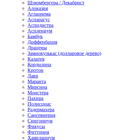
Шлюмбергера / Декабрист
Алоказия
Аглаонема
Аспарагус
Аспидистра
Асплениум
Бамбук
Диффенбахия
Драцены
Замиокулькас (долларовое дерево)
Калатея
Кордилина
Кротон
Лавр
Маранта
Мирсина
Монстера
Пахира
Полисциас
Радермахера
Сансевиерия
Сингониум
Фикусы
Фиттония
Хамелациум