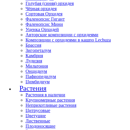
Голубая (синяя) орхидея
Чёрная орхидея
Сортовая Орхидея
Фаленопсис Гигант
Фаленопсис Мини
Уценка Орхидей
Авторские композиции с орхидеями
Композиции с орхидеями в кашпо Lechuza
Брассия
Зигопеталум
Камбрия
Лудизия
Мильтония
Онцидиум
Пафиопедилум
Цимбидиум
Растения
Растения в наличии
Крупномерные растения
Неприхотливые растения
Цитрусовые
Цветущие
Лиственные
Плодоносящие