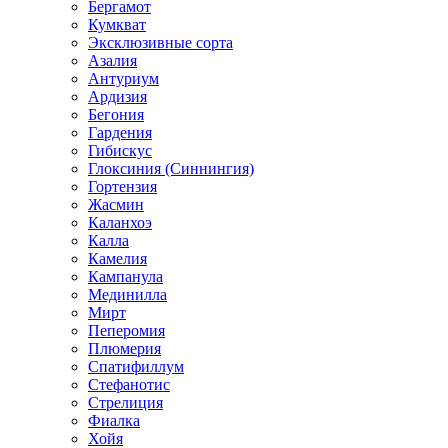
Бергамот
Кумкват
Эксклюзивные сорта
Азалия
Антуриум
Ардизия
Бегония
Гардения
Гибискус
Глоксиния (Синнингия)
Гортензия
Жасмин
Каланхоэ
Калла
Камелия
Кампанула
Мединилла
Мирт
Пеперомия
Плюмерия
Спатифиллум
Стефанотис
Стрелиция
Фиалка
Хойя