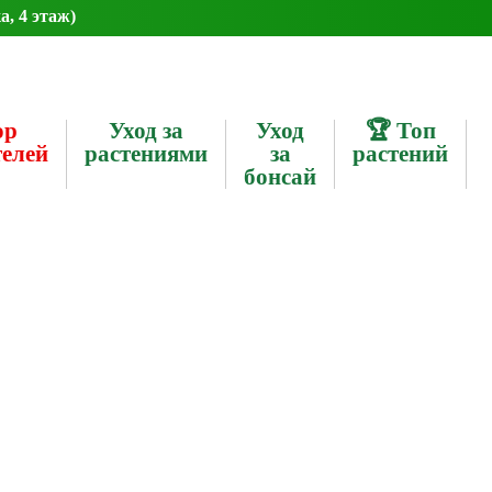
а, 4 этаж)
ор
Уход за
Уход
🏆 Топ
телей
растениями
за
растений
бонсай