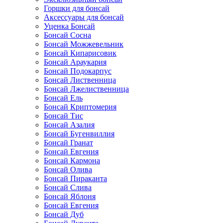
Горшки для бонсай
Аксессуары для бонсай
Уценка Бонсай
Бонсай Сосна
Бонсай Можжевельник
Бонсай Кипарисовик
Бонсай Араукария
Бонсай Подокарпус
Бонсай Лиственница
Бонсай Лжелиственница
Бонсай Ель
Бонсай Криптомерия
Бонсай Тис
Бонсай Азалия
Бонсай Бугенвиллия
Бонсай Гранат
Бонсай Евгения
Бонсай Кармона
Бонсай Олива
Бонсай Пираканта
Бонсай Слива
Бонсай Яблоня
Бонсай Евгения
Бонсай Дуб