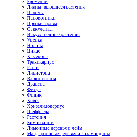
Бромелии
Лианы, вьющиеся растения
Пальмы
Папоротники
Пряные травы
Суккуленты
Искусственные растения
Уценка
Нолина
Цикас
Хамеропс
Трахикарпус
Рапис
Ливистона
Вашингтония
Драцена
Фикус
Финик
Ховея
Хризалидокарпус
Шеффлера
Растения
Композиции
Лимонные деревья и лайм
Мандариновые деревья и каламондины