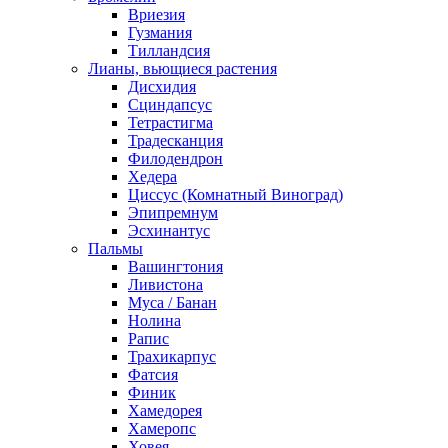
Вриезия
Гузмания
Тилландсия
Лианы, вьющиеся растения
Дисхидия
Сциндапсус
Тетрастигма
Традесканция
Филодендрон
Хедера
Циссус (Комнатный Виноград)
Эпипремнум
Эсхинантус
Пальмы
Вашингтония
Ливистона
Муса / Банан
Нолина
Рапис
Трахикарпус
Фатсия
Финик
Хамедорея
Хамеропс
Ховея