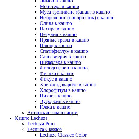
Лимон в кашпо
Монстера в кашпо
Муса тропикана (банан) в кашпо
Нефролепис (папоротник) в кашпо
Олива в кашпо
Пахира в кашпо
Петуния в кашпо
Пряные травы в кашпо
Плющ в кашпо
Спатифиллум в кашпо
Сансевиерия в кашпо
Шеффлера в кашпо
Филодендрон в кашпо
Фиалка в кашпо
Фикус в кашпо
Хризалидокарпус в кашпо
Хлорофитум в кашпо
Цикас в кашпо
Эуфорбия в кашпо
Юкка в кашпо
Авторские композиции
Кашпо Lechuza
Lechuza Puro
Lechuza Classico
Lechuza Classico Color