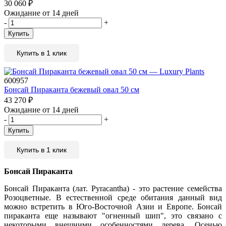
30 060
₽
Ожидание от 14 дней
-
+
Купить
Купить в 1 клик
б00957
Бонсай Пираканта бежевый овал 50 см
43 270
₽
Ожидание от 14 дней
-
+
Купить
Купить в 1 клик
Бонсай Пираканта
Бонсай Пираканта (лат. Pyracantha) -
это растение семейства
Розоцветные. В естественной среде обитания данный вид
можно встретить в Юго-Восточной Азии и Европе. Бонсай
пираканта еще называют "огненный шип", это связано с
некоторыми внешними особенностями дерева. Осенью