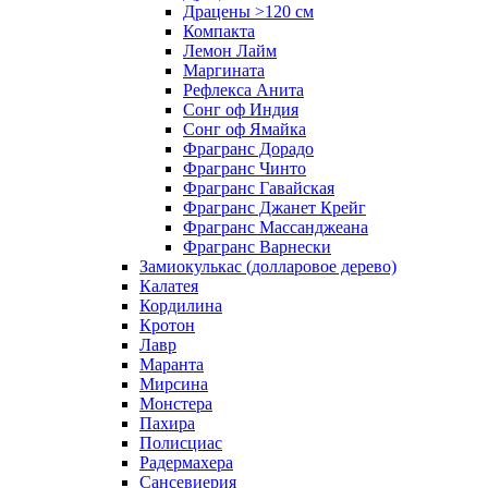
Драцены >120 см
Компакта
Лемон Лайм
Маргината
Рефлекса Анита
Сонг оф Индия
Сонг оф Ямайка
Фрагранс Дорадо
Фрагранс Чинто
Фрагранс Гавайская
Фрагранс Джанет Крейг
Фрагранс Массанджеана
Фрагранс Варнески
Замиокулькас (долларовое дерево)
Калатея
Кордилина
Кротон
Лавр
Маранта
Мирсина
Монстера
Пахира
Полисциас
Радермахера
Сансевиерия