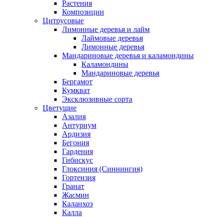
Растения
Композиции
Цитрусовые
Лимонные деревья и лайм
Лаймовые деревья
Лимонные деревья
Мандариновые деревья и каламондины
Каламондины
Мандариновые деревья
Бергамот
Кумкват
Эксклюзивные сорта
Цветущие
Азалия
Антуриум
Ардизия
Бегония
Гардения
Гибискус
Глоксиния (Синнингия)
Гортензия
Гранат
Жасмин
Каланхоэ
Калла