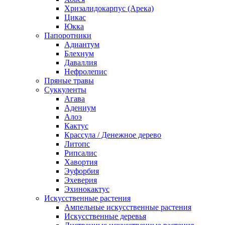
Хризалидокарпус (Арека)
Цикас
Юкка
Папоротники
Адиантум
Блехнум
Даваллия
Нефролепис
Пряные травы
Суккуленты
Агава
Адениум
Алоэ
Кактус
Крассула / Денежное дерево
Литопс
Рипсалис
Хавортия
Эуфорбия
Эхеверия
Эхинокактус
Искусственные растения
Ампельные искусственные растения
Искусственные деревья