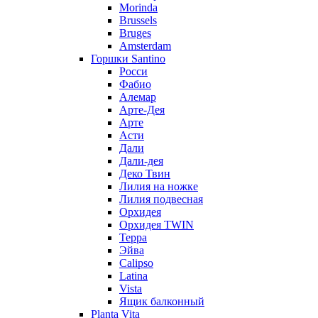
Morinda
Brussels
Bruges
Amsterdam
Горшки Santino
Росси
Фабио
Алемар
Арте-Дея
Арте
Асти
Дали
Дали-дея
Деко Твин
Лилия на ножке
Лилия подвесная
Орхидея
Орхидея TWIN
Терра
Эйва
Calipso
Latina
Vista
Ящик балконный
Planta Vita