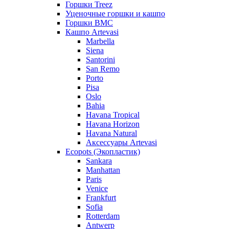
Горшки Treez
Уценочные горшки и кашпо
Горшки BMC
Кашпо Artevasi
Marbella
Siena
Santorini
San Remo
Porto
Pisa
Oslo
Bahia
Havana Tropical
Havana Horizon
Havana Natural
Аксессуары Artevasi
Ecopots (Экопластик)
Sankara
Manhattan
Paris
Venice
Frankfurt
Sofia
Rotterdam
Antwerp