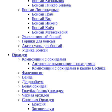
Бонсай Кизильник
Бонсай Гинкго Билоба
Бонсаи Листопадные
Бонсай Граб
Бонсай Вяз
Бонсай Инжир
Бонсай Клён
Бонсай Метасеквойя
Эксклюзивный бонсай
Горшки для бонсай
Аксессуары для бонсай
Уценка Бонсай
Орхидеи
Композиции с орхидеями
Авторские композиции с орхидеями
Композиции с орхидеями в кашпо Lechuza
Фаленопсис
Ванда
Дендробиум
Белая орхидея
Голубая (синяя) орхидея
Чёрная орхидея
Сортовая Орхидея
Брассия
Зигопеталум