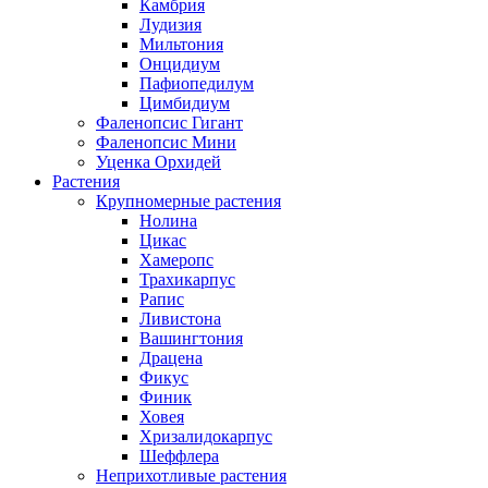
Камбрия
Лудизия
Мильтония
Онцидиум
Пафиопедилум
Цимбидиум
Фаленопсис Гигант
Фаленопсис Мини
Уценка Орхидей
Растения
Крупномерные растения
Нолина
Цикас
Хамеропс
Трахикарпус
Рапис
Ливистона
Вашингтония
Драцена
Фикус
Финик
Ховея
Хризалидокарпус
Шеффлера
Неприхотливые растения