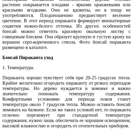
растение покрывается плодами - яркими оранжевыми или
красными ягодками. Они не ядовиты, но в пищу не
употребляются. Плодоношению предшествует весеннее
цветение. В этот период пираканта формирует миниатюрные
соцветия нежно-белого оттенка. Из других особенностей
бонсай можно отметить красивую овальную листву с
глянцевым блеском. Она образует крупную и густую крону на
вершине серо-коричневого ствола. Фото бонсай пираканта
размещено в каталоге.
Бонсай Пираканта уход
1. Температура.
Пираканта хорошо чувствует себя при 20-25 градусах тепла.
Крайне желательно огородить пираканту от резких перепадов
температуры. Но дерево нуждается в зимовке и важно
значительно понижать температуру содержания.
Комфортными условиями для периода покоя станет
температура около 7 градусов тепла. Можно оставить бонсай
зимовать на балконе. Если же таких условий нет, то пираканта
отлично перезимует при стандартной температуре
содержания, нужно лишь обеспечить ее хорошим освещением,
высокой влажностью и огородить от отопительных приборов.