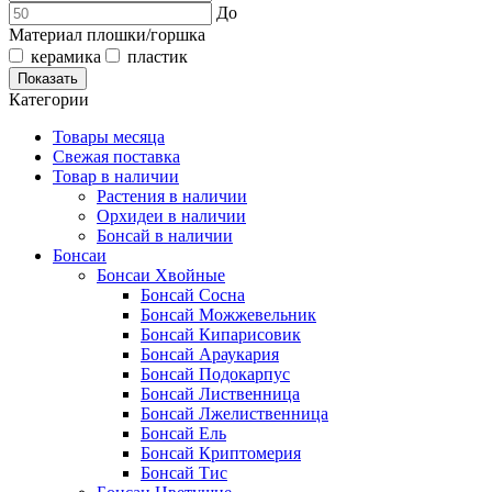
До
Материал плошки/горшка
керамика
пластик
Показать
Категории
Товары месяца
Свежая поставка
Товар в наличии
Растения в наличии
Орхидеи в наличии
Бонсай в наличии
Бонсаи
Бонсаи Хвойные
Бонсай Сосна
Бонсай Можжевельник
Бонсай Кипарисовик
Бонсай Араукария
Бонсай Подокарпус
Бонсай Лиственница
Бонсай Лжелиственница
Бонсай Ель
Бонсай Криптомерия
Бонсай Тис