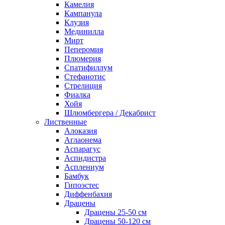
Камелия
Кампанула
Клузия
Мединилла
Мирт
Пеперомия
Плюмерия
Спатифиллум
Стефанотис
Стрелиция
Фиалка
Хойя
Шлюмбергера / Декабрист
Лиственные
Алоказия
Аглаонема
Аспарагус
Аспидистра
Асплениум
Бамбук
Гипоэстес
Диффенбахия
Драцены
Драцены 25-50 см
Драцены 50-120 см