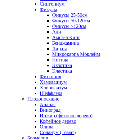
Сингониум
Фикусы
Фикусы 25-50см
Фикусы 50-120см
Фикусы >120см
Али
Амстел Кинг
Бенджамина
Лирата
Микрокарпа Моклейм
Нитида
Экзотика
Эластика
Фиттония
Хамелациум
Хлорофитум
Шеффлера
Плодоносящие
Ананас
Виноград
Инжир (фиговое дерево)
Кофейное дерево
Олива
Соланум (Томат)
Бромелии