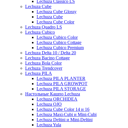
Lechuza Classico LS
Lechuza Cube
Lechuza Cube Glossy
Lechuza Cube
Lechuza Cube Color
Lechuza Quadro LS
Lechuza Cubico
Lechuza Cubico Color
Lechuza Cubico Cottage
Lechuza Cubico Premium
Lechuza Delta 10 / Delta 20
Lechuza Bacino Cottage
Lechuza Bola Color
Lechuza Trendcover
Lechuza PILA
Lechuza PILA PLANTER
Lechuza PILA GROWPOT
Lechuza PILA STORAGE
Настольные Кашпо Lechuza
Lechuza ORCHIDEA
Lechuza OJO
Lechuza Cube Color 14 и 16
Lechuza Maxi-Cubi и Mini-Cubi
Lechuza Deltini и Mini-Deltini
Lechuza Yula