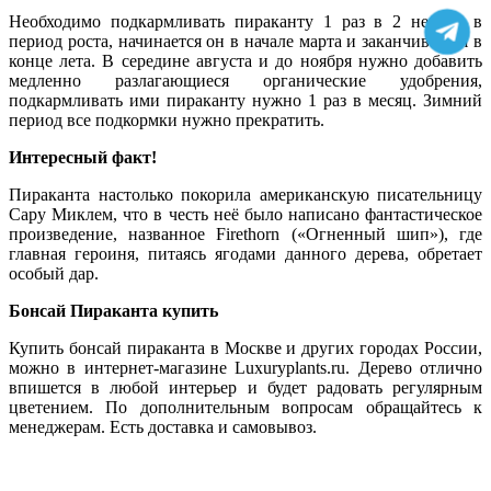
Необходимо подкармливать пираканту 1 раз в 2 недели в
период роста, начинается он в начале марта и заканчивается в
конце лета. В середине августа и до ноября нужно добавить
медленно разлагающиеся органические удобрения,
подкармливать ими пираканту нужно 1 раз в месяц. Зимний
период все подкормки нужно прекратить.
Интересный факт!
Пираканта настолько покорила американскую писательницу
Сару Миклем, что в честь неё было написано фантастическое
произведение, названное Firethorn («Огненный шип»), где
главная героиня, питаясь ягодами данного дерева, обретает
особый дар.
Бонсай Пираканта купить
Купить бонсай пираканта в Москве и других городах России,
можно в интернет-магазине Luxuryplants.ru. Дерево отлично
впишется в любой интерьер и будет радовать регулярным
цветением. По дополнительным вопросам обращайтесь к
менеджерам. Есть доставка и самовывоз.