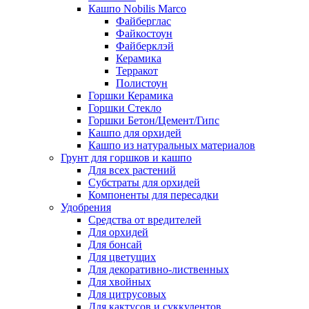
Кашпо Nobilis Marco
Файберглас
Файкостоун
Файберклэй
Керамика
Терракот
Полистоун
Горшки Керамика
Горшки Стекло
Горшки Бетон/Цемент/Гипс
Кашпо для орхидей
Кашпо из натуральных материалов
Грунт для горшков и кашпо
Для всех растений
Субстраты для орхидей
Компоненты для пересадки
Удобрения
Средства от вредителей
Для орхидей
Для бонсай
Для цветущих
Для декоративно-лиственных
Для хвойных
Для цитрусовых
Для кактусов и суккулентов