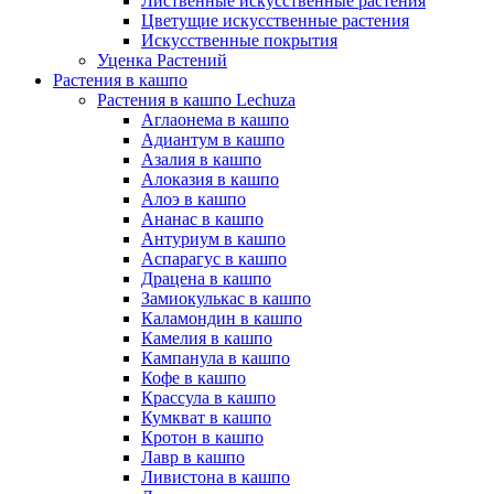
Лиственные искусственные растения
Цветущие искусственные растения
Искусственные покрытия
Уценка Растений
Растения в кашпо
Растения в кашпо Lechuza
Аглаонема в кашпо
Адиантум в кашпо
Азалия в кашпо
Алоказия в кашпо
Алоэ в кашпо
Ананас в кашпо
Антуриум в кашпо
Аспарагус в кашпо
Драцена в кашпо
Замиокулькас в кашпо
Каламондин в кашпо
Камелия в кашпо
Кампанула в кашпо
Кофе в кашпо
Крассула в кашпо
Кумкват в кашпо
Кротон в кашпо
Лавр в кашпо
Ливистона в кашпо