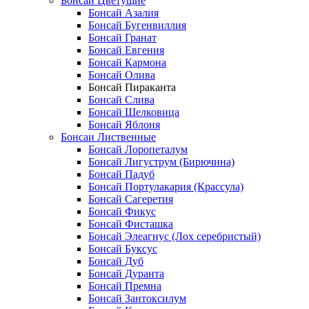
Бонсаи Цветущие
Бонсай Азалия
Бонсай Бугенвиллия
Бонсай Гранат
Бонсай Евгения
Бонсай Кармона
Бонсай Олива
Бонсай Пираканта
Бонсай Слива
Бонсай Шелковица
Бонсай Яблоня
Бонсаи Лиственные
Бонсай Лоропеталум
Бонсай Лигуструм (Бирючина)
Бонсай Падуб
Бонсай Портулакария (Крассула)
Бонсай Сагеретия
Бонсай Фикус
Бонсай Фисташка
Бонсай Элеагнус (Лох серебристый)
Бонсай Буксус
Бонсай Дуб
Бонсай Дуранта
Бонсай Премна
Бонсай Зантоксилум