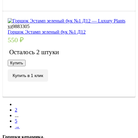
уд9883305
Горшок Эстамп зеленый бук №1 Д12
550
₽
Осталось 2 штуки
Купить
Купить в 1 клик
1
2
...
5
→
Горшки керамика.