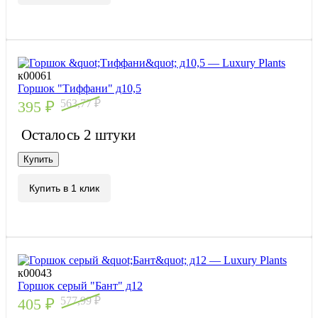
к00061
Горшок "Тиффани" д10,5
563,77
₽
395
₽
Осталось 2 штуки
Купить
Купить в 1 клик
к00043
Горшок серый "Бант" д12
577,99
₽
405
₽