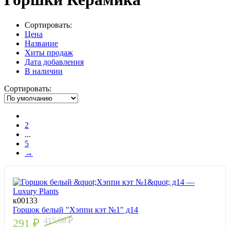
Сортировать:
Цена
Название
Хиты продаж
Дата добавления
В наличии
Сортировать:
1
2
...
5
→
к00133
Горшок белый "Хэппи кэт №1" д14
415,08
₽
291
₽