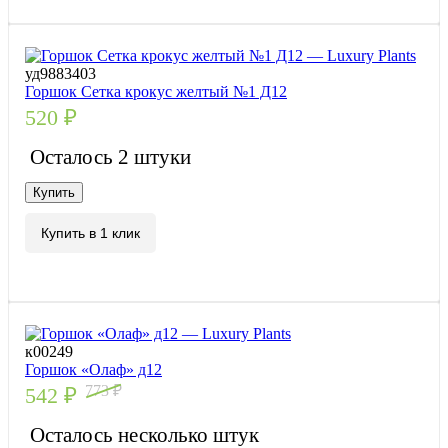
уд9883403
Горшок Сетка крокус желтый №1 Д12
520
₽
Осталось 2 штуки
Купить
Купить в 1 клик
к00249
Горшок «Олаф» д12
773
₽
542
₽
Осталось несколько штук