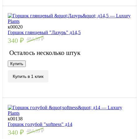
к00020
Горшок глянцевый "Лазурь" д14,5
484,39
₽
340
₽
Осталось несколько штук
Купить
Купить в 1 клик
к00138
Горшок голубой "softness" д14
484,39
₽
340
₽