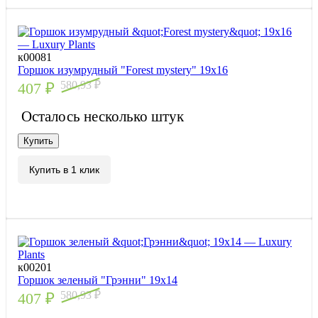
к00081
Горшок изумрудный "Forest mystery" 19х16
580,93
₽
407
₽
Осталось несколько штук
Купить
Купить в 1 клик
к00201
Горшок зеленый "Грэнни" 19х14
580,93
₽
407
₽