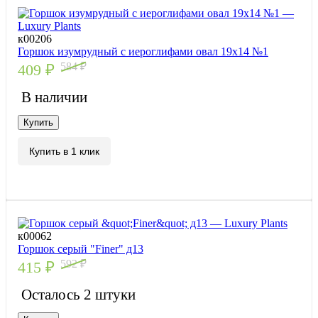
к00206
Горшок изумрудный с иероглифами овал 19х14 №1
584
₽
409
₽
В наличии
Купить
Купить в 1 клик
к00062
Горшок серый "Finer" д13
592
₽
415
₽
Осталось 2 штуки