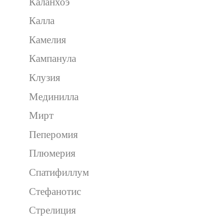
Каланхоэ
Калла
Камелия
Кампанула
Клузия
Мединилла
Мирт
Пеперомия
Плюмерия
Спатифиллум
Стефанотис
Стрелиция