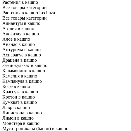
Растения в кашпо
Все товары категории
Растения в кашпо Lechuza
Все товары категории
Адиантум в кашпо
Азалия в кашпо
Алоказия в кашпо
Алоэ в кашпо
Ананас в кашпо
Антуриум в кашпо
Аспарагус в кашпо
Драцена в кашпо
Замиокулькас в кашпо
Каламондин в кашпо
Камелия в кашпо
Кампанула в кашпо
Кофе в кашпо
Крассула в кашпо
Кротон в кашпо
Кумкват в кашпо
Лавр в кашпо
Ливистона в кашпо
Лимон в кашпо
Монстера в кашпо
Муса тропикана (банан) в кашпо