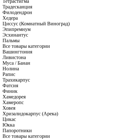
Тетрастигма
Традесканция
Филодендрон
Хедера
Циссус (Комнатный Виноград)
Эпипремнум
Эсхинантус
Пальмы
Все товары категории
Вашингтония
Ливистона
Муса / Банан
Нолина
Рапис
Трахикарпус
Фатсия
Финик
Хамедорея
Хамеропс
Ховея
Хризалидокарпус (Арека)
Цикас
Юкка
Папоротники
Все товары категории