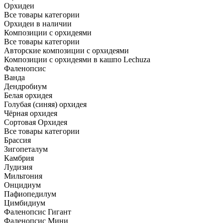
Орхидеи
Все товары категории
Орхидеи в наличии
Композиции с орхидеями
Все товары категории
Авторские композиции с орхидеями
Композиции с орхидеями в кашпо Lechuza
Фаленопсис
Ванда
Дендробиум
Белая орхидея
Голубая (синяя) орхидея
Чёрная орхидея
Сортовая Орхидея
Все товары категории
Брассия
Зигопеталум
Камбрия
Лудизия
Мильтония
Онцидиум
Пафиопедилум
Цимбидиум
Фаленопсис Гигант
Фаленопсис Мини