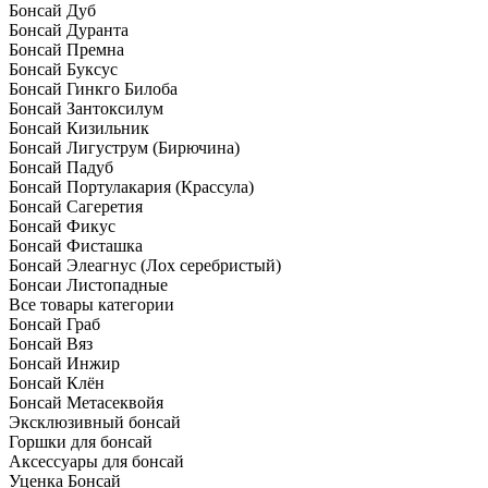
Бонсай Дуб
Бонсай Дуранта
Бонсай Премна
Бонсай Буксус
Бонсай Гинкго Билоба
Бонсай Зантоксилум
Бонсай Кизильник
Бонсай Лигуструм (Бирючина)
Бонсай Падуб
Бонсай Портулакария (Крассула)
Бонсай Сагеретия
Бонсай Фикус
Бонсай Фисташка
Бонсай Элеагнус (Лох серебристый)
Бонсаи Листопадные
Все товары категории
Бонсай Граб
Бонсай Вяз
Бонсай Инжир
Бонсай Клён
Бонсай Метасеквойя
Эксклюзивный бонсай
Горшки для бонсай
Аксессуары для бонсай
Уценка Бонсай