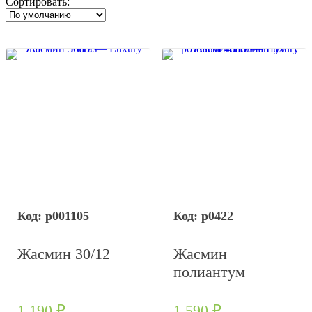
Сортировать:
р001105
р0422
Жасмин 30/12
Жасмин
полиантум
розовый 40/12
1 190
₽
1 590
₽