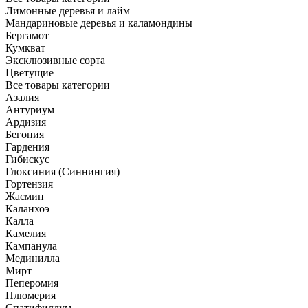
Лимонные деревья и лайм
Мандариновые деревья и каламондины
Бергамот
Кумкват
Эксклюзивные сорта
Цветущие
Все товары категории
Азалия
Антуриум
Ардизия
Бегония
Гардения
Гибискус
Глоксиния (Синнингия)
Гортензия
Жасмин
Каланхоэ
Калла
Камелия
Кампанула
Мединилла
Мирт
Пеперомия
Плюмерия
Спатифиллум