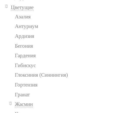
Цветущие
Азалия
Антуриум
Ардизия
Бегония
Гардения
Гибискус
Глоксиния (Синнингия)
Гортензия
Гранат
Жасмин