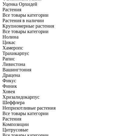
Уценка Орхидей
Растения
Все товары категории
Растения в наличии
Крупномерные растения
Все товары категории
Нолина
Цикас
Хамеропс
Трахикарпус
Рапис
Ливистона
Вашингтония
Драцена
Фикус
Финик
Ховея
Хризалидокарпус
Шеффлера
Неприхотливые растения
Все товары категории
Растения
Композиции
Цитрусовые
Все товары категории