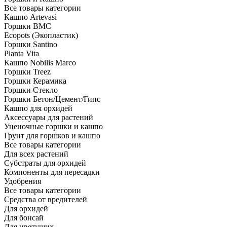
Все товары категории
Кашпо Artevasi
Горшки BMC
Ecopots (Экопластик)
Горшки Santino
Planta Vita
Кашпо Nobilis Marco
Горшки Treez
Горшки Керамика
Горшки Стекло
Горшки Бетон/Цемент/Гипс
Кашпо для орхидей
Аксессуары для растений
Уценочные горшки и кашпо
Грунт для горшков и кашпо
Все товары категории
Для всех растений
Субстраты для орхидей
Компоненты для пересадки
Удобрения
Все товары категории
Средства от вредителей
Для орхидей
Для бонсай
Для цветущих