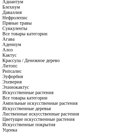
Адиантум
Блехнум
Даваллия
Нефролепис
Пряные травы
Суккуленты
Все товары категории
Агава
Адениум
Алоэ
Кактус
Крассула / Денежное дерево
Литопс
Рипсалис
Эуфорбия
Эхеверия
Эхинокактус
Искусственные растения
Все товары категории
Ампельные искусственные растения
Искусственные деревья
Лиственные искусственные растения
Цветущие искусственные растения
Искусственные покрытия
Уценка