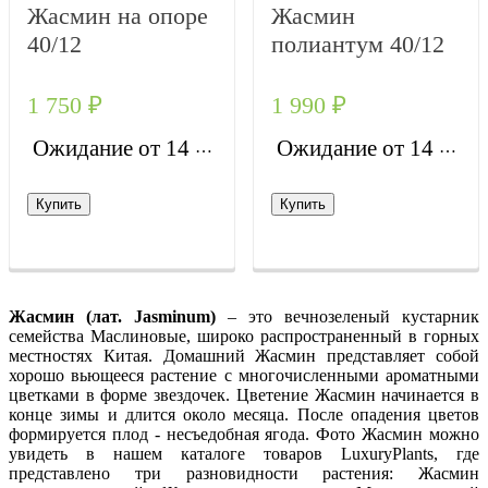
Жасмин на опоре
Жасмин
40/12
полиантум 40/12
1 750
₽
1 990
₽
Ожидание от 14 дней
Ожидание от 14 дней
Купить
Купить
Жасмин (лат. Jasminum)
– это вечнозеленый кустарник
семейства Маслиновые, широко распространенный в горных
местностях Китая. Домашний Жасмин представляет собой
хорошо вьющееся растение с многочисленными ароматными
цветками в форме звездочек. Цветение Жасмин начинается в
конце зимы и длится около месяца. После опадения цветов
формируется плод - несъедобная ягода. Фото Жасмин можно
увидеть в нашем каталоге товаров LuxuryPlants, где
представлено три разновидности растения: Жасмин