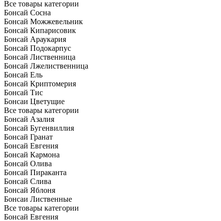
Все товары категории
Бонсай Сосна
Бонсай Можжевельник
Бонсай Кипарисовик
Бонсай Араукария
Бонсай Подокарпус
Бонсай Лиственница
Бонсай Лжелиственница
Бонсай Ель
Бонсай Криптомерия
Бонсай Тис
Бонсаи Цветущие
Все товары категории
Бонсай Азалия
Бонсай Бугенвиллия
Бонсай Гранат
Бонсай Евгения
Бонсай Кармона
Бонсай Олива
Бонсай Пираканта
Бонсай Слива
Бонсай Яблоня
Бонсаи Лиственные
Все товары категории
Бонсай Евгения