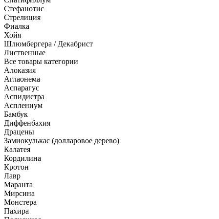
Стефанотис
Стрелиция
Фиалка
Хойя
Шлюмбергера / Декабрист
Лиственные
Все товары категории
Алоказия
Аглаонема
Аспарагус
Аспидистра
Асплениум
Бамбук
Диффенбахия
Драцены
Замиокулькас (долларовое дерево)
Калатея
Кордилина
Кротон
Лавр
Маранта
Мирсина
Монстера
Пахира