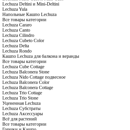
Lechuza Deltini и Mini-Deltini
Lechuza Yula
Напольные Кашпо Lechuza
Все товары категории
Lechuza Cararo
Lechuza Canto
Lechuza Cilindro
Lechuza Cubeto Color
Lechuza Delta
Lechuza Rondo
Кашпо Lechuza для балкона и веранды
Все товары категории
Lechuza Cube Cottage
Lechuza Balconera Stone
Lechuza Nido Cottage подвесное
Lechuza Balconera Color
Lechuza Balconera Cottage
Lechuza Trio Cottage
Lechuza Trio Stone
Уцененная Lechuza
Lechuza Субстраты
Lechuza Аксессуары
Всё для растений
Все товары категории
Горшки и Кашпо