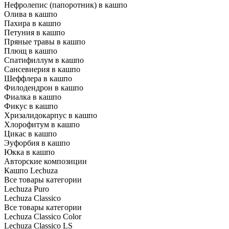
Нефролепис (папоротник) в кашпо
Олива в кашпо
Пахира в кашпо
Петуния в кашпо
Пряные травы в кашпо
Плющ в кашпо
Спатифиллум в кашпо
Сансевиерия в кашпо
Шеффлера в кашпо
Филодендрон в кашпо
Фиалка в кашпо
Фикус в кашпо
Хризалидокарпус в кашпо
Хлорофитум в кашпо
Цикас в кашпо
Эуфорбия в кашпо
Юкка в кашпо
Авторские композиции
Кашпо Lechuza
Все товары категории
Lechuza Puro
Lechuza Classico
Все товары категории
Lechuza Classico Color
Lechuza Classico LS