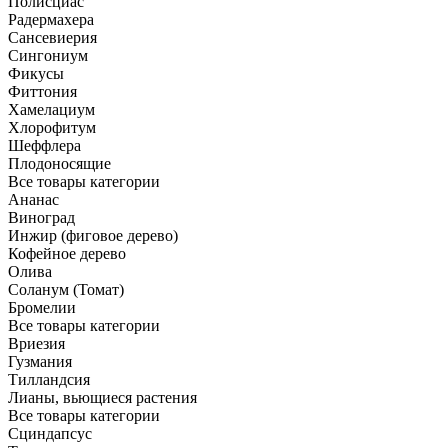
Полисциас
Радермахера
Сансевиерия
Сингониум
Фикусы
Фиттония
Хамелациум
Хлорофитум
Шеффлера
Плодоносящие
Все товары категории
Ананас
Виноград
Инжир (фиговое дерево)
Кофейное дерево
Олива
Соланум (Томат)
Бромелии
Все товары категории
Вриезия
Гузмания
Тилландсия
Лианы, вьющиеся растения
Все товары категории
Сциндапсус