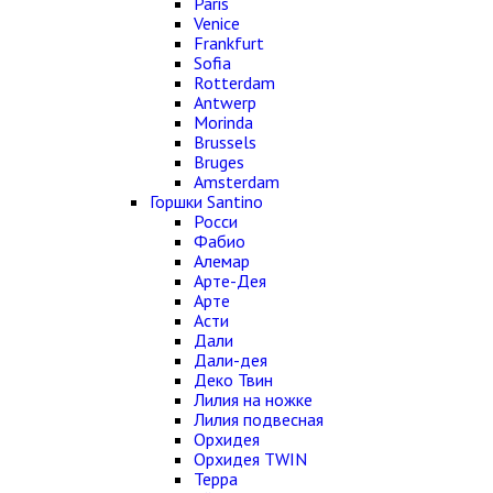
Paris
Venice
Frankfurt
Sofia
Rotterdam
Antwerp
Morinda
Brussels
Bruges
Amsterdam
Горшки Santino
Росси
Фабио
Алемар
Арте-Дея
Арте
Асти
Дали
Дали-дея
Деко Твин
Лилия на ножке
Лилия подвесная
Орхидея
Орхидея TWIN
Терра