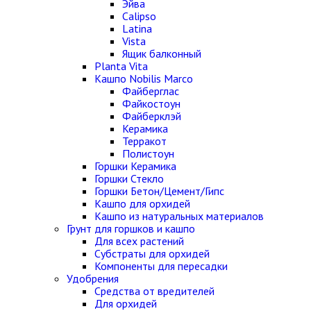
Эйва
Calipso
Latina
Vista
Ящик балконный
Planta Vita
Кашпо Nobilis Marco
Файберглас
Файкостоун
Файберклэй
Керамика
Терракот
Полистоун
Горшки Керамика
Горшки Стекло
Горшки Бетон/Цемент/Гипс
Кашпо для орхидей
Кашпо из натуральных материалов
Грунт для горшков и кашпо
Для всех растений
Субстраты для орхидей
Компоненты для пересадки
Удобрения
Средства от вредителей
Для орхидей