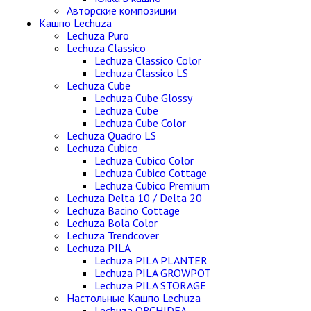
Авторские композиции
Кашпо Lechuza
Lechuza Puro
Lechuza Classico
Lechuza Classico Color
Lechuza Classico LS
Lechuza Cube
Lechuza Cube Glossy
Lechuza Cube
Lechuza Cube Color
Lechuza Quadro LS
Lechuza Cubico
Lechuza Cubico Color
Lechuza Cubico Cottage
Lechuza Cubico Premium
Lechuza Delta 10 / Delta 20
Lechuza Bacino Cottage
Lechuza Bola Color
Lechuza Trendcover
Lechuza PILA
Lechuza PILA PLANTER
Lechuza PILA GROWPOT
Lechuza PILA STORAGE
Настольные Кашпо Lechuza
Lechuza ORCHIDEA