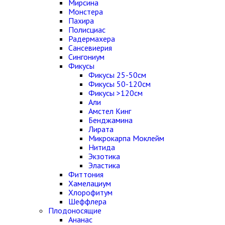
Мирсина
Монстера
Пахира
Полисциас
Радермахера
Сансевиерия
Сингониум
Фикусы
Фикусы 25-50см
Фикусы 50-120см
Фикусы >120см
Али
Амстел Кинг
Бенджамина
Лирата
Микрокарпа Моклейм
Нитида
Экзотика
Эластика
Фиттония
Хамелациум
Хлорофитум
Шеффлера
Плодоносящие
Ананас