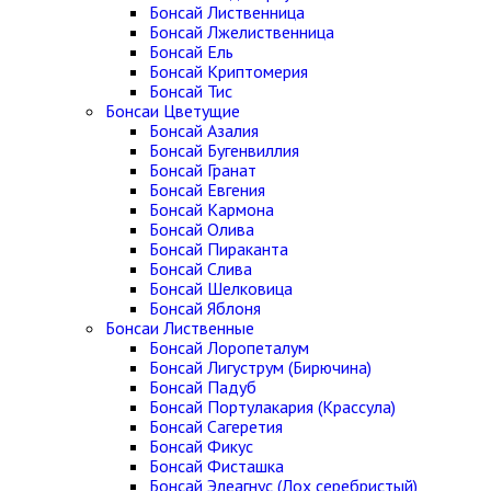
Бонсай Лиственница
Бонсай Лжелиственница
Бонсай Ель
Бонсай Криптомерия
Бонсай Тис
Бонсаи Цветущие
Бонсай Азалия
Бонсай Бугенвиллия
Бонсай Гранат
Бонсай Евгения
Бонсай Кармона
Бонсай Олива
Бонсай Пираканта
Бонсай Слива
Бонсай Шелковица
Бонсай Яблоня
Бонсаи Лиственные
Бонсай Лоропеталум
Бонсай Лигуструм (Бирючина)
Бонсай Падуб
Бонсай Портулакария (Крассула)
Бонсай Сагеретия
Бонсай Фикус
Бонсай Фисташка
Бонсай Элеагнус (Лох серебристый)