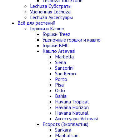
Lechuza Trio Stone
Lechuza Субстраты
Уцененная Lechuza
Lechuza Аксессуары
Всё для растений
Горшки и Кашпо
Горшки Treez
Уценочные горшки и кашпо
Горшки BMC
Кашпо Artevasi
Marbella
Siena
Santorini
San Remo
Porto
Pisa
Oslo
Bahia
Havana Tropical
Havana Horizon
Havana Natural
Аксессуары Artevasi
Ecopots (Экопластик)
Sankara
Manhattan