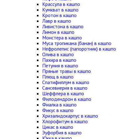
Крассула в кашпо
Кумкват в кашпо
Кротон в кашпо
Лавр в кашпо
Ливистона в кашпо
Лимон в кашпо
Монстера в кашпо
Муса тропикана (банан) в кашпо
Нефролепис (папоротник) в кашпо
Олива в кашпо
Пахира в кашпо
Петуния в кашпо
Пряные травы в кашпо
Плющ в кашпо
Спатифиллум в кашпо
Сансевиерия в кашпо
Шеффлера в кашпо
Филодендрон в кашпо
Фиалка в кашпо
Фикус в кашпо
Хризалидокарпус в кашпо
Хлорофитум в кашпо
Цикас в кашпо
Эуфорбия в кашпо
Юкка в кашпо