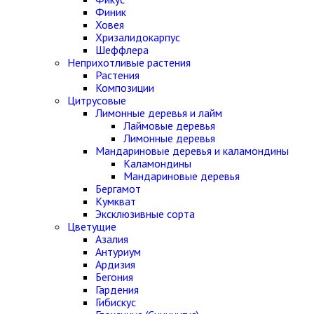
Финик
Ховея
Хризалидокарпус
Шеффлера
Неприхотливые растения
Растения
Композиции
Цитрусовые
Лимонные деревья и лайм
Лаймовые деревья
Лимонные деревья
Мандариновые деревья и каламондины
Каламондины
Мандариновые деревья
Бергамот
Кумкват
Эксклюзивные сорта
Цветущие
Азалия
Антуриум
Ардизия
Бегония
Гардения
Гибискус