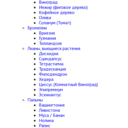
Виноград
Инжир (фиговое дерево)
Кофейное дерево
Олива
Соланум (Томат)
Бромелии
Вриезия
Гузмания
Тилландсия
Лианы, вьющиеся растения
Дисхидия
Сциндапсус
Тетрастигма
Традесканция
Филодендрон
Хедера
Циссус (Комнатный Виноград)
Эпипремнум
Эсхинантус
Пальмы
Вашингтония
Ливистона
Муса / Банан
Нолина
Рапис