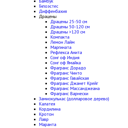
Бамбук
Гипоэстес
Диффенбахия
Драцены
Драцены 25-50 см
Драцены 50-120 см
Драцены >120 см
Компакта
Лемон Лайм
Маргината
Рефлекса Анита
Сонг оф Индия
Сонг оф Ямайка
Фрагранс Дорадо
Фрагранс Чинто
Фрагранс Гавайская
Фрагранс Джанет Крейг
Фрагранс Массанджеана
Фрагранс Варнески
Замиокулькас (долларовое дерево)
Калатея
Кордилина
Кротон
Лавр
Маранта