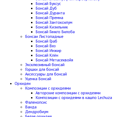
Бонсай Буксус
Бонсай Дуб
Бонсай Дуранта
Бонсай Премна
Бонсай Зантоксилум
Бонсай Кизильник
Бонсай Гинкго Билоба
Бонсаи Листопадные
Бонсай Граб
Бонсай Вяз
Бонсай Инжир
Бонсай Клён
Бонсай Метасеквойя
Эксклюзивный бонсай
Горшки для бонсай
Аксессуары для бонсай
Уценка Бонсай
Орхидеи
Композиции с орхидеями
Авторские композиции с орхидеями
Композиции с орхидеями в кашпо Lechuza
Фаленопсис
Ванда
Дендробиум
Белая орхидея