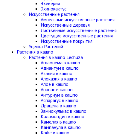
Эхеверия
Эхинокактус
Искусственные растения
Ампельные искусственные растения
Искусственные деревья
Лиственные искусственные растения
Цветущие искусственные растения
Искусственные покрытия
Уценка Растений
Растения в кашпо
Растения в кашпо Lechuza
Аглаонема в кашпо
Адиантум в кашпо
Азалия в кашпо
Алоказия в кашпо
Алоэ в кашпо
Ананас в кашпо
Антуриум в кашпо
Аспарагус в кашпо
Драцена в кашпо
Замиокулькас в кашпо
Каламондин в кашпо
Камелия в кашпо
Кампанула в кашпо
Кофе в кашпо