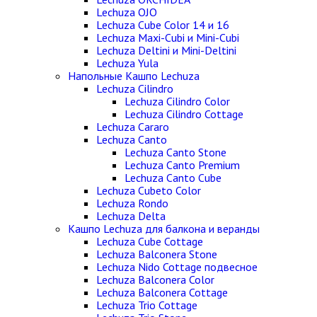
Lechuza OJO
Lechuza Cube Color 14 и 16
Lechuza Maxi-Cubi и Mini-Cubi
Lechuza Deltini и Mini-Deltini
Lechuza Yula
Напольные Кашпо Lechuza
Lechuza Cilindro
Lechuza Cilindro Color
Lechuza Cilindro Cottage
Lechuza Cararo
Lechuza Canto
Lechuza Canto Stone
Lechuza Canto Premium
Lechuza Canto Cube
Lechuza Cubeto Color
Lechuza Rondo
Lechuza Delta
Кашпо Lechuza для балкона и веранды
Lechuza Cube Cottage
Lechuza Balconera Stone
Lechuza Nido Cottage подвесное
Lechuza Balconera Color
Lechuza Balconera Cottage
Lechuza Trio Cottage