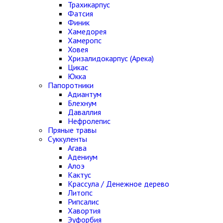
Трахикарпус
Фатсия
Финик
Хамедорея
Хамеропс
Ховея
Хризалидокарпус (Арека)
Цикас
Юкка
Папоротники
Адиантум
Блехнум
Даваллия
Нефролепис
Пряные травы
Суккуленты
Агава
Адениум
Алоэ
Кактус
Крассула / Денежное дерево
Литопс
Рипсалис
Хавортия
Эуфорбия