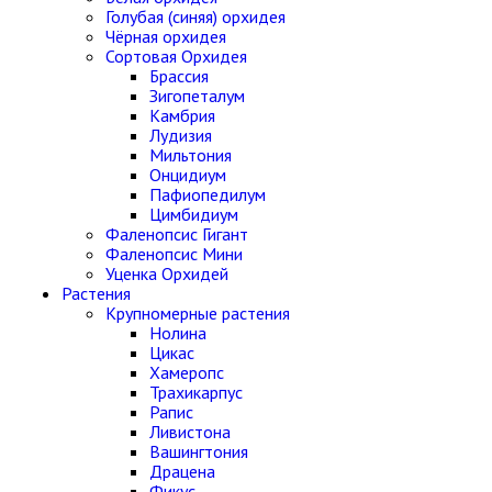
Голубая (синяя) орхидея
Чёрная орхидея
Сортовая Орхидея
Брассия
Зигопеталум
Камбрия
Лудизия
Мильтония
Онцидиум
Пафиопедилум
Цимбидиум
Фаленопсис Гигант
Фаленопсис Мини
Уценка Орхидей
Растения
Крупномерные растения
Нолина
Цикас
Хамеропс
Трахикарпус
Рапис
Ливистона
Вашингтония
Драцена
Фикус