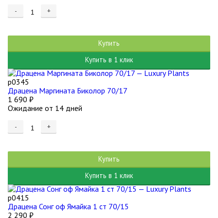
-
+
Купить
Купить в 1 клик
р0345
Драцена Маргината Биколор 70/17
1 690
₽
Ожидание от 14 дней
-
+
Купить
Купить в 1 клик
р0415
Драцена Сонг оф Ямайка 1 ст 70/15
2 290
₽