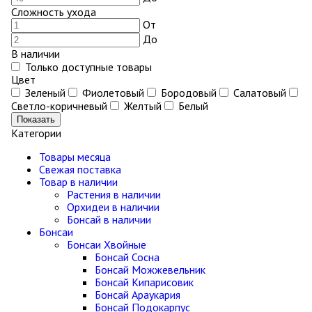
Сложность ухода
От
До
В наличии
Только доступные товары
Цвет
Зеленый
Фиолетовый
Бородовый
Салатовый
Светло-коричневый
Желтый
Белый
Показать
Категории
Товары месяца
Свежая поставка
Товар в наличии
Растения в наличии
Орхидеи в наличии
Бонсай в наличии
Бонсаи
Бонсаи Хвойные
Бонсай Сосна
Бонсай Можжевельник
Бонсай Кипарисовик
Бонсай Араукария
Бонсай Подокарпус