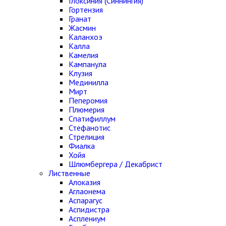
Глоксиния (Синнингия)
Гортензия
Гранат
Жасмин
Каланхоэ
Калла
Камелия
Кампанула
Клузия
Мединилла
Мирт
Пеперомия
Плюмерия
Спатифиллум
Стефанотис
Стрелиция
Фиалка
Хойя
Шлюмбергера / Декабрист
Лиственные
Алоказия
Аглаонема
Аспарагус
Аспидистра
Асплениум