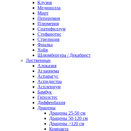
Клузия
Мединилла
Мирт
Пеперомия
Плюмерия
Спатифиллум
Стефанотис
Стрелиция
Фиалка
Хойя
Шлюмбергера / Декабрист
Лиственные
Алоказия
Аглаонема
Аспарагус
Аспидистра
Асплениум
Бамбук
Гипоэстес
Диффенбахия
Драцены
Драцены 25-50 см
Драцены 50-120 см
Драцены >120 см
Компакта