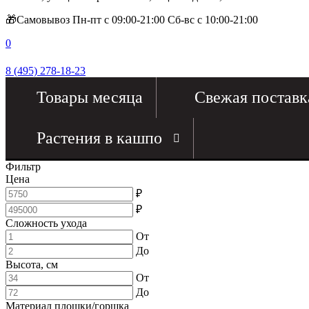
🎁Самовывоз Пн-пт с 09:00-21:00 Сб-вс с 10:00-21:00
0
8 (495) 278-18-23
Товары месяца
Свежая поставк
Растения в кашпо
Фильтр
Цена
₽
₽
Сложность ухода
От
До
Высота, см
От
До
Материал плошки/горшка