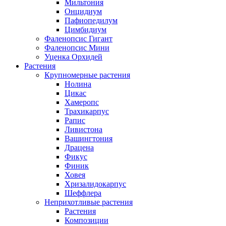
Мильтония
Онцидиум
Пафиопедилум
Цимбидиум
Фаленопсис Гигант
Фаленопсис Мини
Уценка Орхидей
Растения
Крупномерные растения
Нолина
Цикас
Хамеропс
Трахикарпус
Рапис
Ливистона
Вашингтония
Драцена
Фикус
Финик
Ховея
Хризалидокарпус
Шеффлера
Неприхотливые растения
Растения
Композиции