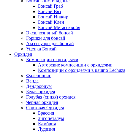
Бонсаи Листопадные
Бонсай Граб
Бонсай Вяз
Бонсай Инжир
Бонсай Клён
Бонсай Метасеквойя
Эксклюзивный бонсай
Горшки для бонсай
Аксессуары для бонсай
Уценка Бонсай
Орхидеи
Композиции с орхидеями
Авторские композиции с орхидеями
Композиции с орхидеями в кашпо Lechuza
Фаленопсис
Ванда
Дендробиум
Белая орхидея
Голубая (синяя) орхидея
Чёрная орхидея
Сортовая Орхидея
Брассия
Зигопеталум
Камбрия
Лудизия