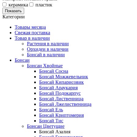
керамика
пластик
Показать
Категории
Товары месяца
Свежая поставка
Товар в наличии
Растения в наличии
Орхидеи в наличии
Бонсай в наличии
Бонсаи
Бонсаи Хвойные
Бонсай Сосна
Бонсай Можжевельник
Бонсай Кипарисовик
Бонсай Араукария
Бонсай Подокарпус
Бонсай Лиственница
Бонсай Лжелиственница
Бонсай Ель
Бонсай Криптомерия
Бонсай Тис
Бонсаи Цветущие
Бонсай Азалия