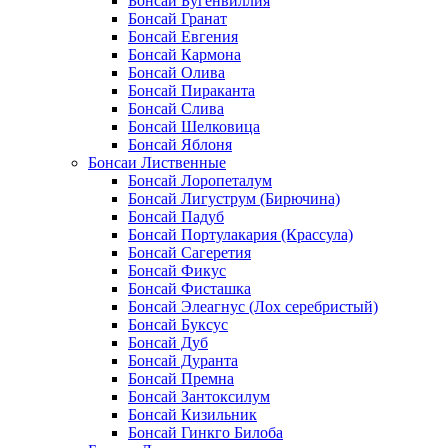
Бонсай Бугенвиллия
Бонсай Гранат
Бонсай Евгения
Бонсай Кармона
Бонсай Олива
Бонсай Пираканта
Бонсай Слива
Бонсай Шелковица
Бонсай Яблоня
Бонсаи Лиственные
Бонсай Лоропеталум
Бонсай Лигуструм (Бирючина)
Бонсай Падуб
Бонсай Портулакария (Крассула)
Бонсай Сагеретия
Бонсай Фикус
Бонсай Фисташка
Бонсай Элеагнус (Лох серебристый)
Бонсай Буксус
Бонсай Дуб
Бонсай Дуранта
Бонсай Премна
Бонсай Зантоксилум
Бонсай Кизильник
Бонсай Гинкго Билоба