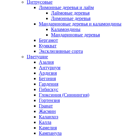
Цитрусовые
Лимонные деревья и лайм
Лаймовые деревья
Лимонные деревья
Мандариновые деревья и каламондины
Каламондины
Мандариновые деревья
Бергамот
Кумкват
Эксклюзивные сорта
Цветущие
Азалия
Антуриум
Ардизия
Бегония
Гардения
Гибискус
Глоксиния (Синнингия)
Гортензия
Гранат
Жасмин
Каланхоэ
Калла
Камелия
Кампанула