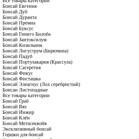
Все товары категории
Бонсай Евгения
Бонсай Дуб
Бонсай Дуранта
Бонсай Премна
Бонсай Буксус
Бонсай Гинкго Билоба
Бонсай Зантоксилум
Бонсай Кизильник
Бонсай Лигуструм (Бирючина)
Бонсай Падуб
Бонсай Портулакария (Крассула)
Бонсай Сагеретия
Бонсай Фикус
Бонсай Фисташка
Бонсай Элеагнус (Лох серебристый)
Бонсаи Листопадные
Все товары категории
Бонсай Граб
Бонсай Вяз
Бонсай Инжир
Бонсай Клён
Бонсай Метасеквойя
Эксклюзивный бонсай
Горшки для бонсай