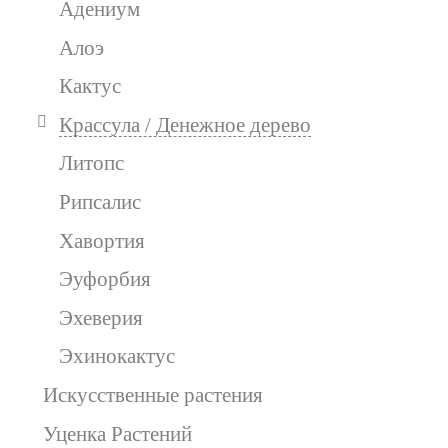
Адениум
Алоэ
Кактус
Крассула / Денежное дерево
Литопс
Рипсалис
Хавортия
Эуфорбия
Эхеверия
Эхинокактус
Искусственные растения
Уценка Растений