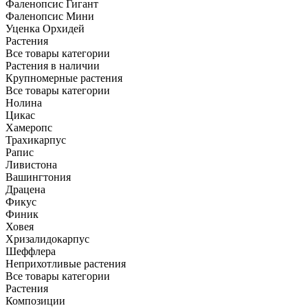
Фаленопсис Гигант
Фаленопсис Мини
Уценка Орхидей
Растения
Все товары категории
Растения в наличии
Крупномерные растения
Все товары категории
Нолина
Цикас
Хамеропс
Трахикарпус
Рапис
Ливистона
Вашингтония
Драцена
Фикус
Финик
Ховея
Хризалидокарпус
Шеффлера
Неприхотливые растения
Все товары категории
Растения
Композиции