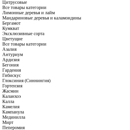
Цитрусовые
Все товары категории
Лимонные деревья и лайм
Мандариновые деревья и каламондины
Бергамот
Кумкват
Эксклюзивные сорта
Цветущие
Все товары категории
Азалия
Антуриум
Ардизия
Бегония
Гардения
Гибискус
Глоксиния (Синнингия)
Гортензия
Жасмин
Каланхоэ
Калла
Камелия
Кампанула
Мединилла
Мирт
Пеперомия