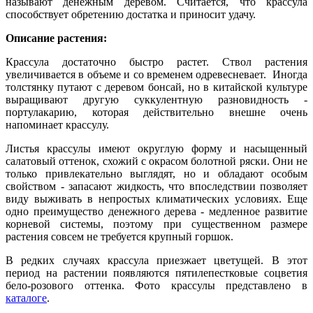
называют денежным деревом. Считается, что крассула
способствует обретению достатка и приносит удачу.
Описание растения:
Крассула достаточно быстро растет. Ствол растения
увеличивается в объеме и со временем одревесневает. Иногда
толстянку путают с деревом бонсай, но в китайской культуре
выращивают другую суккулентную разновидность -
портулакарию, которая действительно внешне очень
напоминает крассулу.
Листья крассулы имеют округлую форму и насыщенный
салатовый оттенок, схожий с окрасом болотной ряски. Они не
только привлекательно выглядят, но и обладают особым
свойством - запасают жидкость, что впоследствии позволяет
виду выживать в непростых климатических условиях. Еще
одно преимущество денежного дерева - медленное развитие
корневой системы, поэтому при существенном размере
растения совсем не требуется крупный горшок.
В редких случаях крассула приезжает цветущей. В этот
период на растении появляются пятилепестковые соцветия
бело-розового оттенка. Фото крассулы представлено в
каталоге
.