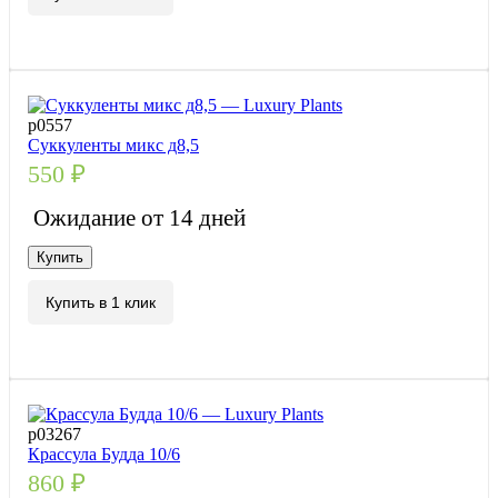
р0557
Суккуленты микс д8,5
550
₽
Ожидание от 14 дней
Купить
Купить в 1 клик
р03267
Крассула Будда 10/6
860
₽