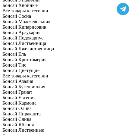
Бонсаи Хвойные
Все товары категории
Бонсай Сосна
Бонсай Можжевельник
Бонсай Кипарисовик
Бонсай Араукария
Бонсай Подокарпус
Бонсай Лиственница
Бонсай Лжелиственница
Бонсай Ель
Бонсай Криптомерия
Бонсай Тис
Бонсаи Цветущие
Все товары категории
Бонсай Азалия
Бонсай Бугенвиллия
Бонсай Гранат
Бонсай Евгения
Бонсай Кармона
Бонсай Олива
Бонсай Пираканта
Бонсай Слива
Бонсай Яблоня
Бонсаи Лиственные