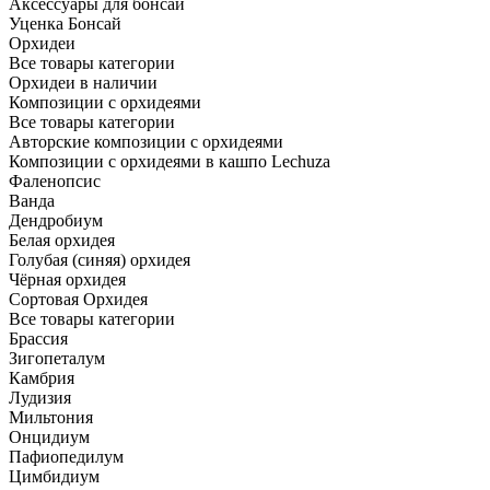
Аксессуары для бонсай
Уценка Бонсай
Орхидеи
Все товары категории
Орхидеи в наличии
Композиции с орхидеями
Все товары категории
Авторские композиции с орхидеями
Композиции с орхидеями в кашпо Lechuza
Фаленопсис
Ванда
Дендробиум
Белая орхидея
Голубая (синяя) орхидея
Чёрная орхидея
Сортовая Орхидея
Все товары категории
Брассия
Зигопеталум
Камбрия
Лудизия
Мильтония
Онцидиум
Пафиопедилум
Цимбидиум