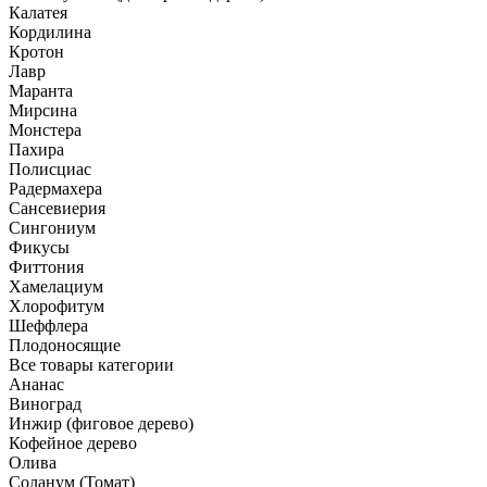
Калатея
Кордилина
Кротон
Лавр
Маранта
Мирсина
Монстера
Пахира
Полисциас
Радермахера
Сансевиерия
Сингониум
Фикусы
Фиттония
Хамелациум
Хлорофитум
Шеффлера
Плодоносящие
Все товары категории
Ананас
Виноград
Инжир (фиговое дерево)
Кофейное дерево
Олива
Соланум (Томат)