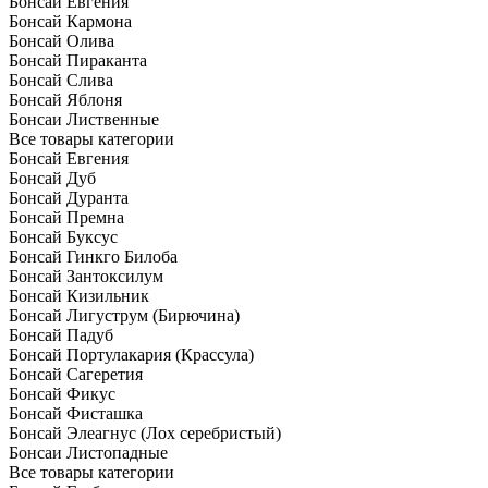
Бонсай Евгения
Бонсай Кармона
Бонсай Олива
Бонсай Пираканта
Бонсай Слива
Бонсай Яблоня
Бонсаи Лиственные
Все товары категории
Бонсай Евгения
Бонсай Дуб
Бонсай Дуранта
Бонсай Премна
Бонсай Буксус
Бонсай Гинкго Билоба
Бонсай Зантоксилум
Бонсай Кизильник
Бонсай Лигуструм (Бирючина)
Бонсай Падуб
Бонсай Портулакария (Крассула)
Бонсай Сагеретия
Бонсай Фикус
Бонсай Фисташка
Бонсай Элеагнус (Лох серебристый)
Бонсаи Листопадные
Все товары категории