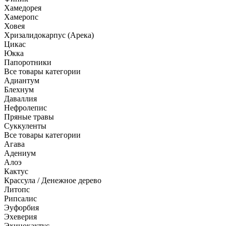
Хамедорея
Хамеропс
Ховея
Хризалидокарпус (Арека)
Цикас
Юкка
Папоротники
Все товары категории
Адиантум
Блехнум
Даваллия
Нефролепис
Пряные травы
Суккуленты
Все товары категории
Агава
Адениум
Алоэ
Кактус
Крассула / Денежное дерево
Литопс
Рипсалис
Эуфорбия
Эхеверия
Эхинокактус