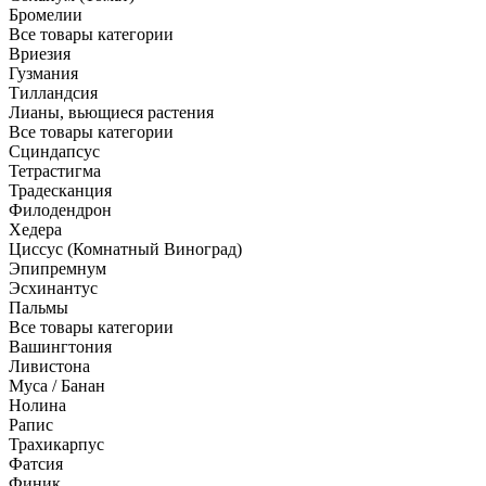
Бромелии
Все товары категории
Вриезия
Гузмания
Тилландсия
Лианы, вьющиеся растения
Все товары категории
Сциндапсус
Тетрастигма
Традесканция
Филодендрон
Хедера
Циссус (Комнатный Виноград)
Эпипремнум
Эсхинантус
Пальмы
Все товары категории
Вашингтония
Ливистона
Муса / Банан
Нолина
Рапис
Трахикарпус
Фатсия
Финик