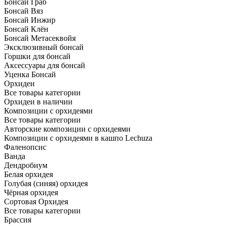
Бонсай Граб
Бонсай Вяз
Бонсай Инжир
Бонсай Клён
Бонсай Метасеквойя
Эксклюзивный бонсай
Горшки для бонсай
Аксессуары для бонсай
Уценка Бонсай
Орхидеи
Все товары категории
Орхидеи в наличии
Композиции с орхидеями
Все товары категории
Авторские композиции с орхидеями
Композиции с орхидеями в кашпо Lechuza
Фаленопсис
Ванда
Дендробиум
Белая орхидея
Голубая (синяя) орхидея
Чёрная орхидея
Сортовая Орхидея
Все товары категории
Брассия