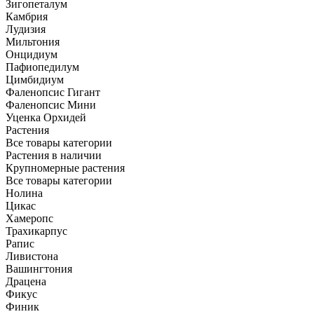
Зигопеталум
Камбрия
Лудизия
Мильтония
Онцидиум
Пафиопедилум
Цимбидиум
Фаленопсис Гигант
Фаленопсис Мини
Уценка Орхидей
Растения
Все товары категории
Растения в наличии
Крупномерные растения
Все товары категории
Нолина
Цикас
Хамеропс
Трахикарпус
Рапис
Ливистона
Вашингтония
Драцена
Фикус
Финик