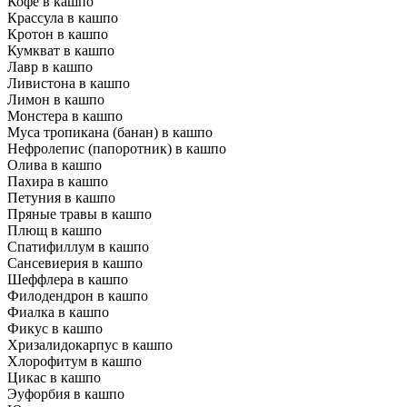
Кофе в кашпо
Крассула в кашпо
Кротон в кашпо
Кумкват в кашпо
Лавр в кашпо
Ливистона в кашпо
Лимон в кашпо
Монстера в кашпо
Муса тропикана (банан) в кашпо
Нефролепис (папоротник) в кашпо
Олива в кашпо
Пахира в кашпо
Петуния в кашпо
Пряные травы в кашпо
Плющ в кашпо
Спатифиллум в кашпо
Сансевиерия в кашпо
Шеффлера в кашпо
Филодендрон в кашпо
Фиалка в кашпо
Фикус в кашпо
Хризалидокарпус в кашпо
Хлорофитум в кашпо
Цикас в кашпо
Эуфорбия в кашпо