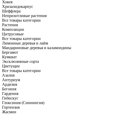
Ховея
Хризалидокарпус
Шеффлера
Неприхотливые растения
Все товары категории
Растения
Композиции
Цитрусовые
Все товары категории
Лимонные деревья и лайм
Мандариновые деревья и каламондины
Бергамот
Кумкват
Эксклюзивные сорта
Цветущие
Все товары категории
Азалия
Антуриум
Ардизия
Бегония
Гардения
Гибискус
Глоксиния (Синнингия)
Гортензия
Жасмин