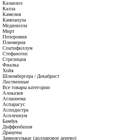
Каланхоэ
Калла
Камелия
Кампанула
Мединилла
Мирт
Пеперомия
Плюмерия
Спатифиллум
Стефанотис
Стрелиция
Фиалка
Хойя
Шлюмбергера / Декабрист
Лиственные
Все товары категории
Алоказия
Аглаонема
Аспарагус
Аспидистра
Асплениум
Бамбук
Диффенбахия
Драцены
Замиокулькас (долларовое дерево)