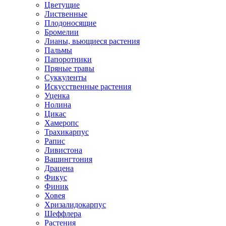
Цветущие
Лиственные
Плодоносящие
Бромелии
Лианы, вьющиеся растения
Пальмы
Папоротники
Пряные травы
Суккуленты
Искусственные растения
Уценка
Нолина
Цикас
Хамеропс
Трахикарпус
Рапис
Ливистона
Вашингтония
Драцена
Фикус
Финик
Ховея
Хризалидокарпус
Шеффлера
Растения