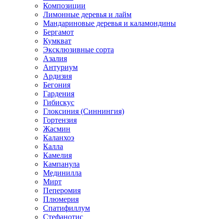
Композиции
Лимонные деревья и лайм
Мандариновые деревья и каламондины
Бергамот
Кумкват
Эксклюзивные сорта
Азалия
Антуриум
Ардизия
Бегония
Гардения
Гибискус
Глоксиния (Синнингия)
Гортензия
Жасмин
Каланхоэ
Калла
Камелия
Кампанула
Мединилла
Мирт
Пеперомия
Плюмерия
Спатифиллум
Стефанотис