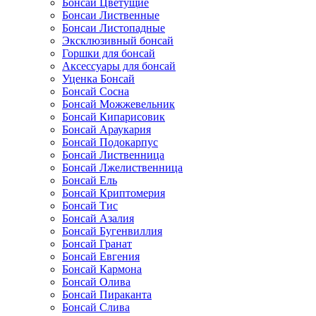
Бонсаи Цветущие
Бонсаи Лиственные
Бонсаи Листопадные
Эксклюзивный бонсай
Горшки для бонсай
Аксессуары для бонсай
Уценка Бонсай
Бонсай Сосна
Бонсай Можжевельник
Бонсай Кипарисовик
Бонсай Араукария
Бонсай Подокарпус
Бонсай Лиственница
Бонсай Лжелиственница
Бонсай Ель
Бонсай Криптомерия
Бонсай Тис
Бонсай Азалия
Бонсай Бугенвиллия
Бонсай Гранат
Бонсай Евгения
Бонсай Кармона
Бонсай Олива
Бонсай Пираканта
Бонсай Слива