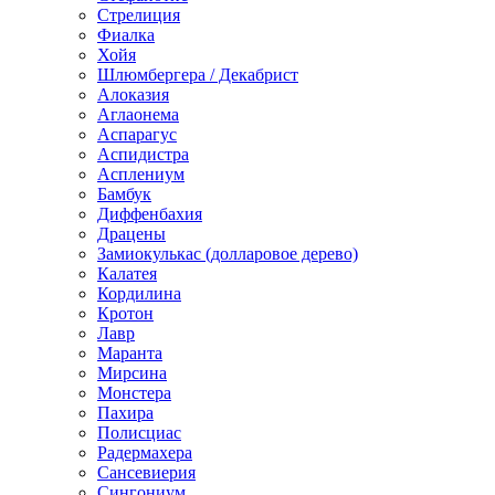
Стрелиция
Фиалка
Хойя
Шлюмбергера / Декабрист
Алоказия
Аглаонема
Аспарагус
Аспидистра
Асплениум
Бамбук
Диффенбахия
Драцены
Замиокулькас (долларовое дерево)
Калатея
Кордилина
Кротон
Лавр
Маранта
Мирсина
Монстера
Пахира
Полисциас
Радермахера
Сансевиерия
Сингониум