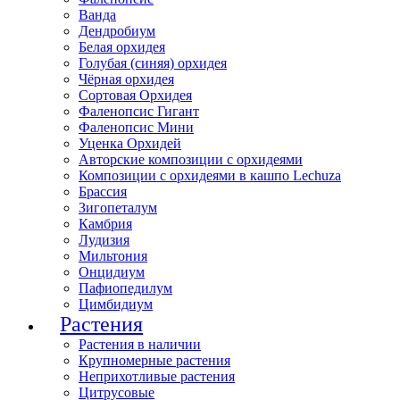
Ванда
Дендробиум
Белая орхидея
Голубая (синяя) орхидея
Чёрная орхидея
Сортовая Орхидея
Фаленопсис Гигант
Фаленопсис Мини
Уценка Орхидей
Авторские композиции с орхидеями
Композиции с орхидеями в кашпо Lechuza
Брассия
Зигопеталум
Камбрия
Лудизия
Мильтония
Онцидиум
Пафиопедилум
Цимбидиум
Растения
Растения в наличии
Крупномерные растения
Неприхотливые растения
Цитрусовые