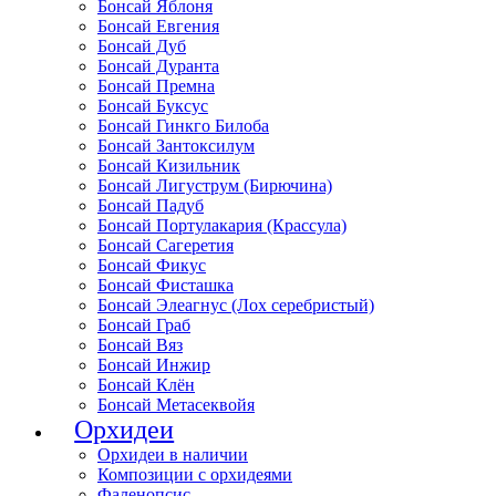
Бонсай Яблоня
Бонсай Евгения
Бонсай Дуб
Бонсай Дуранта
Бонсай Премна
Бонсай Буксус
Бонсай Гинкго Билоба
Бонсай Зантоксилум
Бонсай Кизильник
Бонсай Лигуструм (Бирючина)
Бонсай Падуб
Бонсай Портулакария (Крассула)
Бонсай Сагеретия
Бонсай Фикус
Бонсай Фисташка
Бонсай Элеагнус (Лох серебристый)
Бонсай Граб
Бонсай Вяз
Бонсай Инжир
Бонсай Клён
Бонсай Метасеквойя
Орхидеи
Орхидеи в наличии
Композиции с орхидеями
Фаленопсис