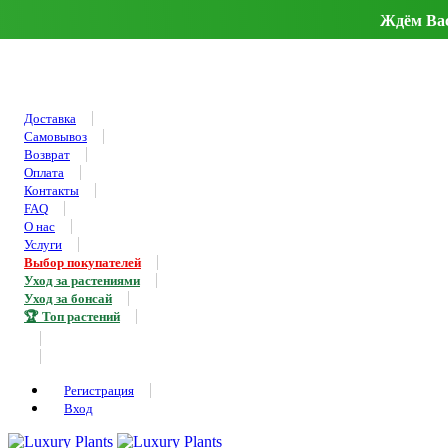
Ждём Вас 
Доставка
Самовывоз
Возврат
Оплата
Контакты
FAQ
О нас
Услуги
Выбор покупателей
Уход за растениями
Уход за бонсай
🏆 Топ растений
Регистрация
Вход