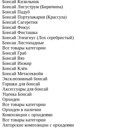
Бонсай Кизильник
Бонсай Лигуструм (Бирючина)
Бонсай Падуб
Бонсай Портулакария (Крассула)
Бонсай Сагеретия
Бонсай Фикус
Бонсай Фисташка
Бонсай Элеагнус (Лох серебристый)
Бонсаи Листопадные
Все товары категории
Бонсай Граб
Бонсай Вяз
Бонсай Инжир
Бонсай Клён
Бонсай Метасеквойя
Эксклюзивный бонсай
Горшки для бонсай
Аксессуары для бонсай
Уценка Бонсай
Орхидеи
Все товары категории
Орхидеи в наличии
Композиции с орхидеями
Все товары категории
Авторские композиции с орхидеями