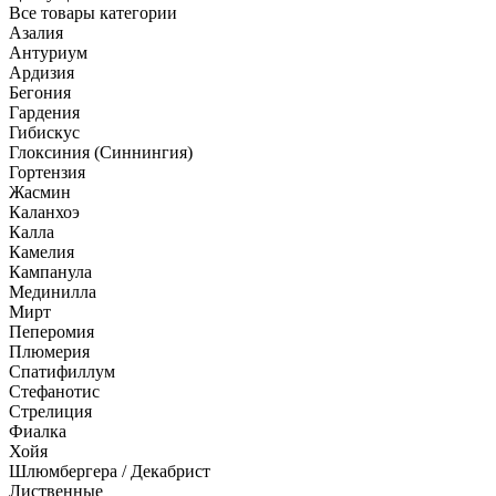
Все товары категории
Азалия
Антуриум
Ардизия
Бегония
Гардения
Гибискус
Глоксиния (Синнингия)
Гортензия
Жасмин
Каланхоэ
Калла
Камелия
Кампанула
Мединилла
Мирт
Пеперомия
Плюмерия
Спатифиллум
Стефанотис
Стрелиция
Фиалка
Хойя
Шлюмбергера / Декабрист
Лиственные