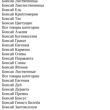
Бонсай Лиственница
Бонсай Лжелиственница
Бонсай Ель
Бонсай Криптомерия
Бонсай Тис
Бонсаи Цветущие
Все товары категории
Бонсай Азалия
Бонсай Бугенвиллия
Бонсай Гранат
Бонсай Евгения
Бонсай Кармона
Бонсай Олива
Бонсай Пираканта
Бонсай Слива
Бонсай Яблоня
Бонсаи Лиственные
Все товары категории
Бонсай Евгения
Бонсай Дуб
Бонсай Дуранта
Бонсай Премна
Бонсай Буксус
Бонсай Гинкго Билоба
Бонсай Зантоксилум