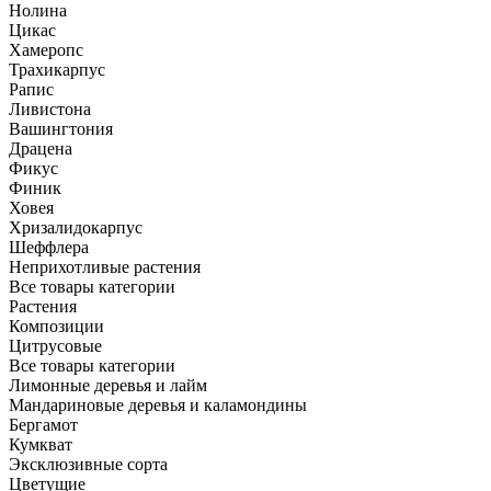
Нолина
Цикас
Хамеропс
Трахикарпус
Рапис
Ливистона
Вашингтония
Драцена
Фикус
Финик
Ховея
Хризалидокарпус
Шеффлера
Неприхотливые растения
Все товары категории
Растения
Композиции
Цитрусовые
Все товары категории
Лимонные деревья и лайм
Мандариновые деревья и каламондины
Бергамот
Кумкват
Эксклюзивные сорта
Цветущие