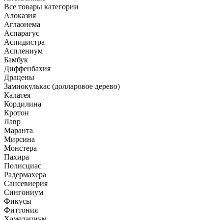
Все товары категории
Алоказия
Аглаонема
Аспарагус
Аспидистра
Асплениум
Бамбук
Диффенбахия
Драцены
Замиокулькас (долларовое дерево)
Калатея
Кордилина
Кротон
Лавр
Маранта
Мирсина
Монстера
Пахира
Полисциас
Радермахера
Сансевиерия
Сингониум
Фикусы
Фиттония
Хамелациум