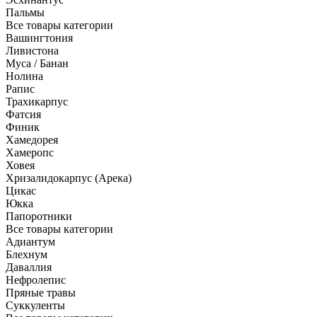
Пальмы
Все товары категории
Вашингтония
Ливистона
Муса / Банан
Нолина
Рапис
Трахикарпус
Фатсия
Финик
Хамедорея
Хамеропс
Ховея
Хризалидокарпус (Арека)
Цикас
Юкка
Папоротники
Все товары категории
Адиантум
Блехнум
Даваллия
Нефролепис
Пряные травы
Суккуленты