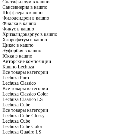
Спатифиллум в кашпо
Сансевиерия в кашпо
Шеффлера в кашпо
Филодендрон в кашпо
Фиалка в кашпо
Фикус в кашпо
Хризалидокарпус в кашпо
Хлорофитум в кашпо
Цикас в кашпо
Эуфорбия в кашпо
Юкка в кашпо
Авторские композиции
Кашпо Lechuza
Все товары категории
Lechuza Puro
Lechuza Classico
Все товары категории
Lechuza Classico Color
Lechuza Classico LS
Lechuza Cube
Все товары категории
Lechuza Cube Glossy
Lechuza Cube
Lechuza Cube Color
Lechuza Quadro LS