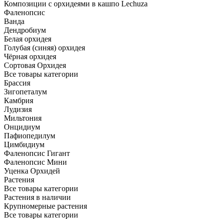
Композиции с орхидеями в кашпо Lechuza
Фаленопсис
Ванда
Дендробиум
Белая орхидея
Голубая (синяя) орхидея
Чёрная орхидея
Сортовая Орхидея
Все товары категории
Брассия
Зигопеталум
Камбрия
Лудизия
Мильтония
Онцидиум
Пафиопедилум
Цимбидиум
Фаленопсис Гигант
Фаленопсис Мини
Уценка Орхидей
Растения
Все товары категории
Растения в наличии
Крупномерные растения
Все товары категории