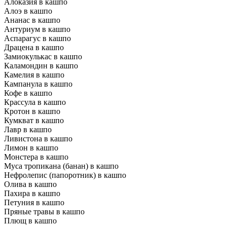
Алоказия в кашпо
Алоэ в кашпо
Ананас в кашпо
Антуриум в кашпо
Аспарагус в кашпо
Драцена в кашпо
Замиокулькас в кашпо
Каламондин в кашпо
Камелия в кашпо
Кампанула в кашпо
Кофе в кашпо
Крассула в кашпо
Кротон в кашпо
Кумкват в кашпо
Лавр в кашпо
Ливистона в кашпо
Лимон в кашпо
Монстера в кашпо
Муса тропикана (банан) в кашпо
Нефролепис (папоротник) в кашпо
Олива в кашпо
Пахира в кашпо
Петуния в кашпо
Пряные травы в кашпо
Плющ в кашпо