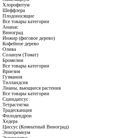
Хлорофитум
Шеффлера
Плодоносящие
Все товары категории
Ананас
Виноград
Инжир (фиговое дерево)
Кофейное дерево
Олива
Соланум (Томат)
Бромелии
Все товары категории
Вриезия
Гузмания
Тилландсия
Лианы, вьющиеся растения
Все товары категории
Сциндапсус
Тетрастигма
Традесканция
Филодендрон
Хедера
Циссус (Комнатный Виноград)
Эпипремнум
Эсхинантус