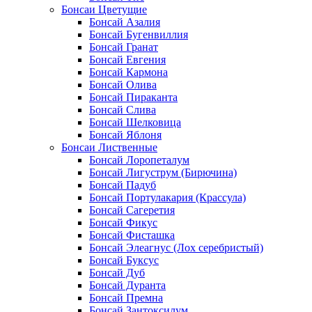
Бонсаи Цветущие
Бонсай Азалия
Бонсай Бугенвиллия
Бонсай Гранат
Бонсай Евгения
Бонсай Кармона
Бонсай Олива
Бонсай Пираканта
Бонсай Слива
Бонсай Шелковица
Бонсай Яблоня
Бонсаи Лиственные
Бонсай Лоропеталум
Бонсай Лигуструм (Бирючина)
Бонсай Падуб
Бонсай Портулакария (Крассула)
Бонсай Сагеретия
Бонсай Фикус
Бонсай Фисташка
Бонсай Элеагнус (Лох серебристый)
Бонсай Буксус
Бонсай Дуб
Бонсай Дуранта
Бонсай Премна
Бонсай Зантоксилум