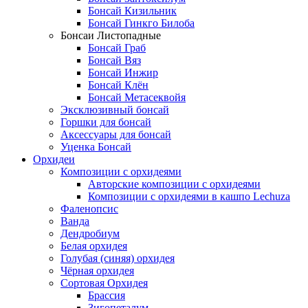
Бонсай Кизильник
Бонсай Гинкго Билоба
Бонсаи Листопадные
Бонсай Граб
Бонсай Вяз
Бонсай Инжир
Бонсай Клён
Бонсай Метасеквойя
Эксклюзивный бонсай
Горшки для бонсай
Аксессуары для бонсай
Уценка Бонсай
Орхидеи
Композиции с орхидеями
Авторские композиции с орхидеями
Композиции с орхидеями в кашпо Lechuza
Фаленопсис
Ванда
Дендробиум
Белая орхидея
Голубая (синяя) орхидея
Чёрная орхидея
Сортовая Орхидея
Брассия
Зигопеталум