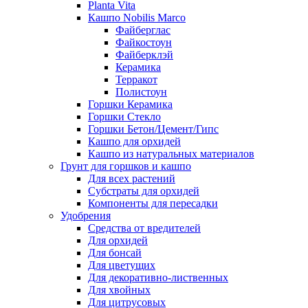
Planta Vita
Кашпо Nobilis Marco
Файберглас
Файкостоун
Файберклэй
Керамика
Терракот
Полистоун
Горшки Керамика
Горшки Стекло
Горшки Бетон/Цемент/Гипс
Кашпо для орхидей
Кашпо из натуральных материалов
Грунт для горшков и кашпо
Для всех растений
Субстраты для орхидей
Компоненты для пересадки
Удобрения
Средства от вредителей
Для орхидей
Для бонсай
Для цветущих
Для декоративно-лиственных
Для хвойных
Для цитрусовых