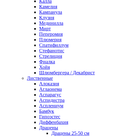
Калла
Камелия
Кампанула
Клузия
Мединилла
Мирт
Пеперомия
Плюмерия
Спатифиллум
Стефанотис
Стрелиция
Фиалка
Хойя
Шлюмбергера / Декабрист
Лиственные
Алоказия
Аглаонема
Аспарагус
Аспидистра
Асплениум
Бамбук
Гипоэстес
Диффенбахия
Драцены
Драцены 25-50 см