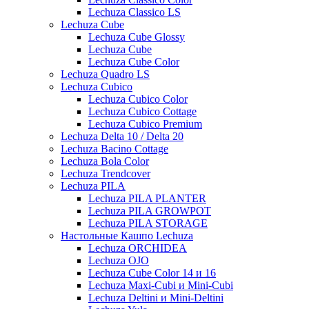
Lechuza Classico LS
Lechuza Cube
Lechuza Cube Glossy
Lechuza Cube
Lechuza Cube Color
Lechuza Quadro LS
Lechuza Cubico
Lechuza Cubico Color
Lechuza Cubico Cottage
Lechuza Cubico Premium
Lechuza Delta 10 / Delta 20
Lechuza Bacino Cottage
Lechuza Bola Color
Lechuza Trendcover
Lechuza PILA
Lechuza PILA PLANTER
Lechuza PILA GROWPOT
Lechuza PILA STORAGE
Настольные Кашпо Lechuza
Lechuza ORCHIDEA
Lechuza OJO
Lechuza Cube Color 14 и 16
Lechuza Maxi-Cubi и Mini-Cubi
Lechuza Deltini и Mini-Deltini