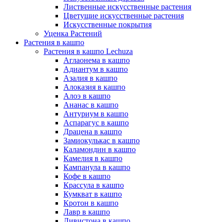
Лиственные искусственные растения
Цветущие искусственные растения
Искусственные покрытия
Уценка Растений
Растения в кашпо
Растения в кашпо Lechuza
Аглаонема в кашпо
Адиантум в кашпо
Азалия в кашпо
Алоказия в кашпо
Алоэ в кашпо
Ананас в кашпо
Антуриум в кашпо
Аспарагус в кашпо
Драцена в кашпо
Замиокулькас в кашпо
Каламондин в кашпо
Камелия в кашпо
Кампанула в кашпо
Кофе в кашпо
Крассула в кашпо
Кумкват в кашпо
Кротон в кашпо
Лавр в кашпо
Ливистона в кашпо