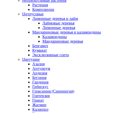
Неприхотливые растения
Растения
Композиции
Цитрусовые
Лимонные деревья и лайм
Лаймовые деревья
Лимонные деревья
Мандариновые деревья и каламондины
Каламондины
Мандариновые деревья
Бергамот
Кумкват
Эксклюзивные сорта
Цветущие
Азалия
Антуриум
Ардизия
Бегония
Гардения
Гибискус
Глоксиния (Синнингия)
Гортензия
Гранат
Жасмин
Каланхоэ