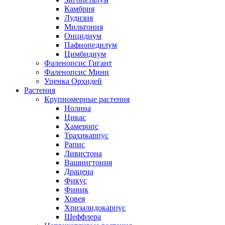
Камбрия
Лудизия
Мильтония
Онцидиум
Пафиопедилум
Цимбидиум
Фаленопсис Гигант
Фаленопсис Мини
Уценка Орхидей
Растения
Крупномерные растения
Нолина
Цикас
Хамеропс
Трахикарпус
Рапис
Ливистона
Вашингтония
Драцена
Фикус
Финик
Ховея
Хризалидокарпус
Шеффлера