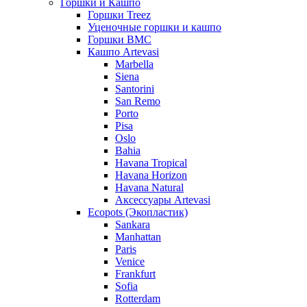
Горшки и Кашпо
Горшки Treez
Уценочные горшки и кашпо
Горшки BMC
Кашпо Artevasi
Marbella
Siena
Santorini
San Remo
Porto
Pisa
Oslo
Bahia
Havana Tropical
Havana Horizon
Havana Natural
Аксессуары Artevasi
Ecopots (Экопластик)
Sankara
Manhattan
Paris
Venice
Frankfurt
Sofia
Rotterdam