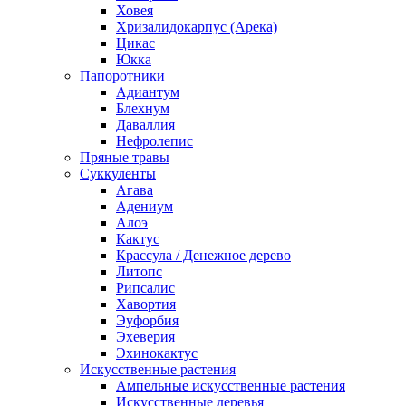
Ховея
Хризалидокарпус (Арека)
Цикас
Юкка
Папоротники
Адиантум
Блехнум
Даваллия
Нефролепис
Пряные травы
Суккуленты
Агава
Адениум
Алоэ
Кактус
Крассула / Денежное дерево
Литопс
Рипсалис
Хавортия
Эуфорбия
Эхеверия
Эхинокактус
Искусственные растения
Ампельные искусственные растения
Искусственные деревья