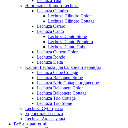
Lechuza Yula
Напольные Кашпо Lechuza
Lechuza Cilindro
Lechuza Cilindro Color
Lechuza Cilindro Cottage
Lechuza Cararo
Lechuza Canto
Lechuza Canto Stone
Lechuza Canto Premium
Lechuza Canto Cube
Lechuza Cubeto Color
Lechuza Rondo
Lechuza Delta
Кашпо Lechuza для балкона и веранды
Lechuza Cube Cottage
Lechuza Balconera Stone
Lechuza Nido Cottage подвесное
Lechuza Balconera Color
Lechuza Balconera Cottage
Lechuza Trio Cottage
Lechuza Trio Stone
Lechuza Субстраты
Уцененная Lechuza
Lechuza Аксессуары
Всё для растений