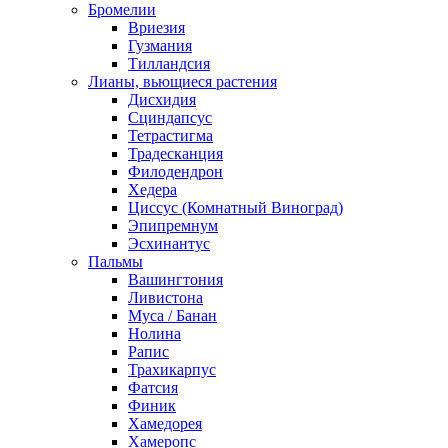
Бромелии
Вриезия
Гузмания
Тилландсия
Лианы, вьющиеся растения
Дисхидия
Сциндапсус
Тетрастигма
Традесканция
Филодендрон
Хедера
Циссус (Комнатный Виноград)
Эпипремнум
Эсхинантус
Пальмы
Вашингтония
Ливистона
Муса / Банан
Нолина
Рапис
Трахикарпус
Фатсия
Финик
Хамедорея
Хамеропс