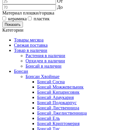
От
До
Материал плошки/горшка
керамика
пластик
Показать
Категории
Товары месяца
Свежая поставка
Товар в наличии
Растения в наличии
Орхидеи в наличии
Бонсай в наличии
Бонсаи
Бонсаи Хвойные
Бонсай Сосна
Бонсай Можжевельник
Бонсай Кипарисовик
Бонсай Араукария
Бонсай Подокарпус
Бонсай Лиственница
Бонсай Лжелиственница
Бонсай Ель
Бонсай Криптомерия
Бонсай Тис