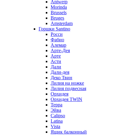
Antwerp
Morinda
Brussels
Bruges
Amsterdam
Горшки Santino
Росси
Фабио
Алемар
Арте-Дея
Арте
Асти
Дали
Дали-дея
Деко Твин
Лилия на ножке
Лилия подвесная
Орхидея
Орхидея TWIN
Терра
Эйва
Calipso
Latina
Vista
Ящик балконный