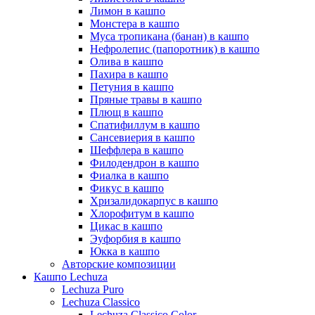
Лимон в кашпо
Монстера в кашпо
Муса тропикана (банан) в кашпо
Нефролепис (папоротник) в кашпо
Олива в кашпо
Пахира в кашпо
Петуния в кашпо
Пряные травы в кашпо
Плющ в кашпо
Спатифиллум в кашпо
Сансевиерия в кашпо
Шеффлера в кашпо
Филодендрон в кашпо
Фиалка в кашпо
Фикус в кашпо
Хризалидокарпус в кашпо
Хлорофитум в кашпо
Цикас в кашпо
Эуфорбия в кашпо
Юкка в кашпо
Авторские композиции
Кашпо Lechuza
Lechuza Puro
Lechuza Classico
Lechuza Classico Color