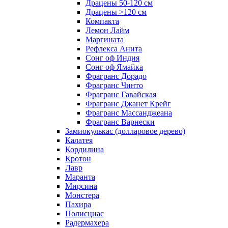
Драцены 50-120 см
Драцены >120 см
Компакта
Лемон Лайм
Маргината
Рефлекса Анита
Сонг оф Индия
Сонг оф Ямайка
Фрагранс Дорадо
Фрагранс Чинто
Фрагранс Гавайская
Фрагранс Джанет Крейг
Фрагранс Массанджеана
Фрагранс Варнески
Замиокулькас (долларовое дерево)
Калатея
Кордилина
Кротон
Лавр
Маранта
Мирсина
Монстера
Пахира
Полисциас
Радермахера