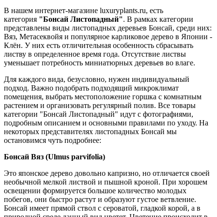
В нашем интернет-магазине luxuryplants.ru, есть
категория
"Бонсай Листопадный"
. В рамках категории
представлены виды листопадных деревьев Бонсай, среди них:
Вяз, Метасеквойя и популярное карликовое дерево в Японии -
Клён. У них есть отличительная особенность сбрасывать
листву в определенное время года. Отсутствие листвы
уменьшает потребность миниатюрных деревьев во влаге.
Для каждого вида, безусловно, нужен индивидуальный
подход. Важно подобрать подходящий микроклимат
помещения, выбрать местоположение горшка с комнатным
растением и организовать регулярный полив. Все товары
категории "Бонсай Листопадный" идут с фотографиями,
подробным описанием и основными правилами по уходу. На
некоторых представителях листопадных Бонсай мы
остановимся чуть подробнее:
Бонсай Вяз
(Ulmus parvifolia)
Это японское дерево довольно капризно, но отличается своей
необычной мелкой листвой и пышной кроной. При хорошем
освещении формируется большое количество молодых
побегов, они быстро растут и образуют густое ветвление.
Бонсай имеет прямой ствол с сероватой, гладкой корой, а в
природной среде данный вид цветет. Цветение происходит в