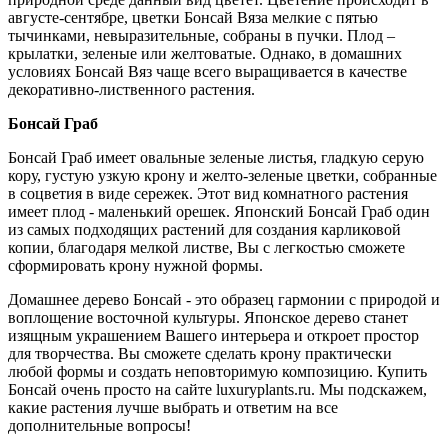
августе-сентябре, цветки Бонсай Вяза мелкие с пятью
тычинками, невыразительные, собраны в пучки. Плод –
крылатки, зеленые или желтоватые. Однако, в домашних
условиях Бонсай Вяз чаще всего выращивается в качестве
декоративно-лиственного растения.
Бонсай Граб
Бонсай Граб имеет овальные зеленые листья, гладкую серую
кору, густую узкую крону и желто-зеленые цветки, собранные
в соцветия в виде сережек. Этот вид комнатного растения
имеет плод - маленький орешек. Японский Бонсай Граб один
из самых подходящих растений для создания карликовой
копии, благодаря мелкой листве, Вы с легкостью сможете
сформировать крону нужной формы.
Домашнее дерево Бонсай - это образец гармонии с природой и
воплощение восточной культуры. Японское дерево станет
изящным украшением Вашего интерьера и откроет простор
для творчества. Вы сможете сделать крону практически
любой формы и создать неповторимую композицию. Купить
Бонсай очень просто на сайте luxuryplants.ru. Мы подскажем,
какие растения лучше выбрать и ответим на все
дополнительные вопросы!