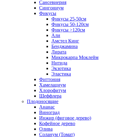
Сансевиерия
Сингониум
Фикусы
Фикусы 25-50см
Фикусы 50-120см
Фикусы >120см
Али
Амстел Кинг
Бенджамина
Лирата
Микрокарпа Моклейм
Нитида
Экзотика
Эластика
Фиттония
Хамелациум
Хлорофитум
Шеффлера
Плодоносящие
Ананас
Виноград
Инжир (фиговое дерево)
Кофейное дерево
Олива
Соланум (Томат)