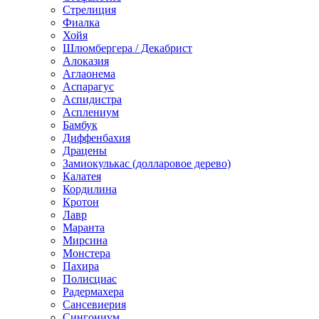
Стрелиция
Фиалка
Хойя
Шлюмбергера / Декабрист
Алоказия
Аглаонема
Аспарагус
Аспидистра
Асплениум
Бамбук
Диффенбахия
Драцены
Замиокулькас (долларовое дерево)
Калатея
Кордилина
Кротон
Лавр
Маранта
Мирсина
Монстера
Пахира
Полисциас
Радермахера
Сансевиерия
Сингониум