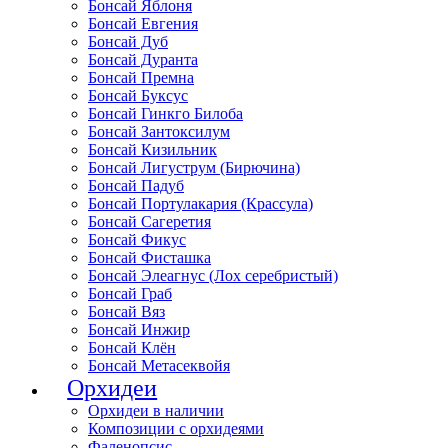
Бонсай Яблоня
Бонсай Евгения
Бонсай Дуб
Бонсай Дуранта
Бонсай Премна
Бонсай Буксус
Бонсай Гинкго Билоба
Бонсай Зантоксилум
Бонсай Кизильник
Бонсай Лигуструм (Бирючина)
Бонсай Падуб
Бонсай Портулакария (Крассула)
Бонсай Сагеретия
Бонсай Фикус
Бонсай Фисташка
Бонсай Элеагнус (Лох серебристый)
Бонсай Граб
Бонсай Вяз
Бонсай Инжир
Бонсай Клён
Бонсай Метасеквойя
Орхидеи
Орхидеи в наличии
Композиции с орхидеями
Фаленопсис