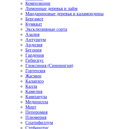
Композиции
Лимонные деревья и лайм
Мандариновые деревья и каламондины
Бергамот
Кумкват
Эксклюзивные сорта
Азалия
Антуриум
Ардизия
Бегония
Гардения
Гибискус
Глоксиния (Синнингия)
Гортензия
Жасмин
Каланхоэ
Калла
Камелия
Кампанула
Мединилла
Мирт
Пеперомия
Плюмерия
Спатифиллум
Стефанотис