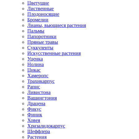
Цветущие
Лиственные
Плодоносящие
Бромелии
Лианы, вьющиеся растения
Пальмы
Папоротники
Пряные травы
Суккуленты
Искусственные растения
Уценка
Нолина
Цикас
Хамеропс
Трахикарпус
Рапис
Ливистона
Вашингтония
Драцена
Фикус
Финик
Ховея
Хризалидокарпус
Шеффлера
Растения