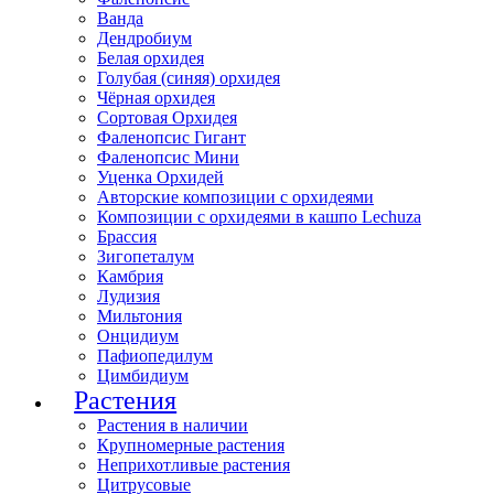
Ванда
Дендробиум
Белая орхидея
Голубая (синяя) орхидея
Чёрная орхидея
Сортовая Орхидея
Фаленопсис Гигант
Фаленопсис Мини
Уценка Орхидей
Авторские композиции с орхидеями
Композиции с орхидеями в кашпо Lechuza
Брассия
Зигопеталум
Камбрия
Лудизия
Мильтония
Онцидиум
Пафиопедилум
Цимбидиум
Растения
Растения в наличии
Крупномерные растения
Неприхотливые растения
Цитрусовые