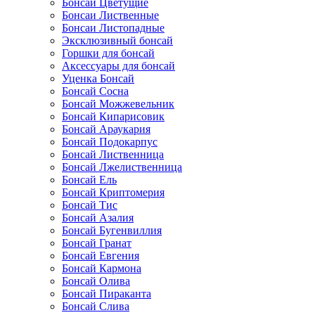
Бонсаи Цветущие
Бонсаи Лиственные
Бонсаи Листопадные
Эксклюзивный бонсай
Горшки для бонсай
Аксессуары для бонсай
Уценка Бонсай
Бонсай Сосна
Бонсай Можжевельник
Бонсай Кипарисовик
Бонсай Араукария
Бонсай Подокарпус
Бонсай Лиственница
Бонсай Лжелиственница
Бонсай Ель
Бонсай Криптомерия
Бонсай Тис
Бонсай Азалия
Бонсай Бугенвиллия
Бонсай Гранат
Бонсай Евгения
Бонсай Кармона
Бонсай Олива
Бонсай Пираканта
Бонсай Слива