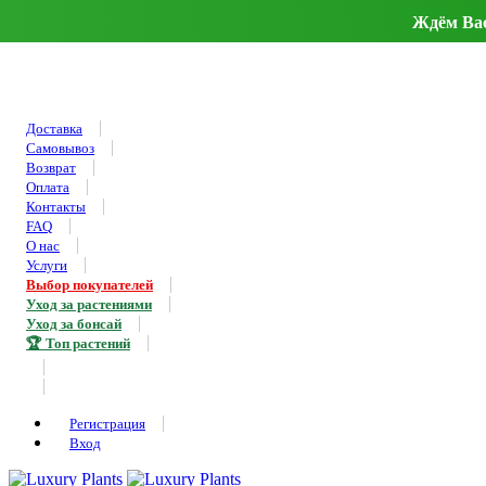
Ждём Вас 
Доставка
Самовывоз
Возврат
Оплата
Контакты
FAQ
О нас
Услуги
Выбор покупателей
Уход за растениями
Уход за бонсай
🏆 Топ растений
Регистрация
Вход