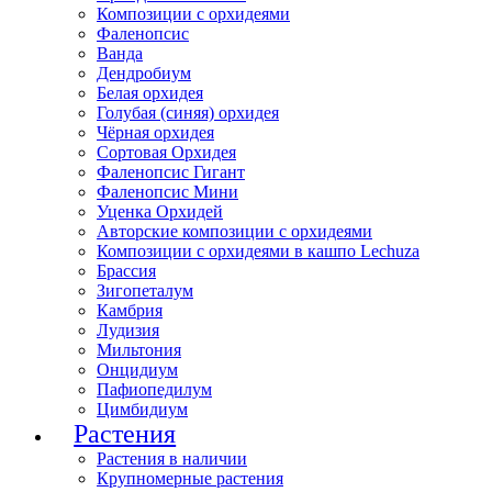
Композиции с орхидеями
Фаленопсис
Ванда
Дендробиум
Белая орхидея
Голубая (синяя) орхидея
Чёрная орхидея
Сортовая Орхидея
Фаленопсис Гигант
Фаленопсис Мини
Уценка Орхидей
Авторские композиции с орхидеями
Композиции с орхидеями в кашпо Lechuza
Брассия
Зигопеталум
Камбрия
Лудизия
Мильтония
Онцидиум
Пафиопедилум
Цимбидиум
Растения
Растения в наличии
Крупномерные растения