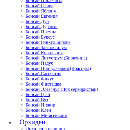
Бонсай Пираканта
Бонсай Слива
Бонсай Яблоня
Бонсай Евгения
Бонсай Дуб
Бонсай Дуранта
Бонсай Премна
Бонсай Буксус
Бонсай Гинкго Билоба
Бонсай Зантоксилум
Бонсай Кизильник
Бонсай Лигуструм (Бирючина)
Бонсай Падуб
Бонсай Портулакария (Крассула)
Бонсай Сагеретия
Бонсай Фикус
Бонсай Фисташка
Бонсай Элеагнус (Лох серебристый)
Бонсай Граб
Бонсай Вяз
Бонсай Инжир
Бонсай Клён
Бонсай Метасеквойя
Орхидеи
Орхидеи в наличии