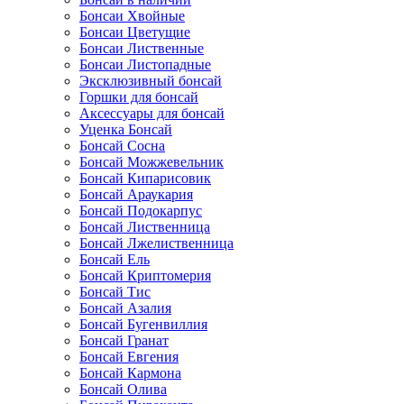
Бонсаи Хвойные
Бонсаи Цветущие
Бонсаи Лиственные
Бонсаи Листопадные
Эксклюзивный бонсай
Горшки для бонсай
Аксессуары для бонсай
Уценка Бонсай
Бонсай Сосна
Бонсай Можжевельник
Бонсай Кипарисовик
Бонсай Араукария
Бонсай Подокарпус
Бонсай Лиственница
Бонсай Лжелиственница
Бонсай Ель
Бонсай Криптомерия
Бонсай Тис
Бонсай Азалия
Бонсай Бугенвиллия
Бонсай Гранат
Бонсай Евгения
Бонсай Кармона
Бонсай Олива