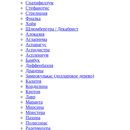
Спатифиллум
Стефанотис
Стрелиция
Фиалка
Хойя
Шлюмбергера / Декабрист
Алоказия
Аглаонема
Аспарагус
Аспидистра
Асплениум
Бамбук
Диффенбахия
Драцены
Замиокулькас (долларовое дерево)
Калатея
Кордилина
Кротон
Лавр
Маранта
Мирсина
Монстера
Пахира
Полисциас
Радермахера