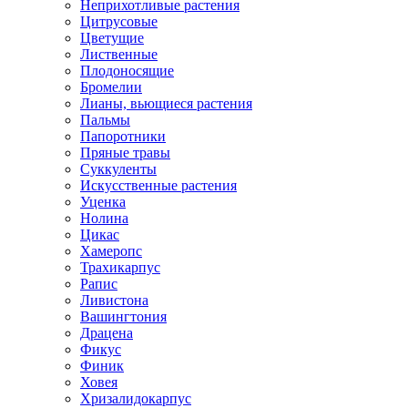
Неприхотливые растения
Цитрусовые
Цветущие
Лиственные
Плодоносящие
Бромелии
Лианы, вьющиеся растения
Пальмы
Папоротники
Пряные травы
Суккуленты
Искусственные растения
Уценка
Нолина
Цикас
Хамеропс
Трахикарпус
Рапис
Ливистона
Вашингтония
Драцена
Фикус
Финик
Ховея
Хризалидокарпус