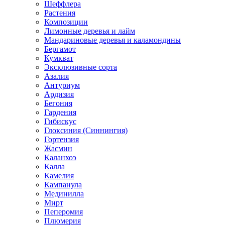
Шеффлера
Растения
Композиции
Лимонные деревья и лайм
Мандариновые деревья и каламондины
Бергамот
Кумкват
Эксклюзивные сорта
Азалия
Антуриум
Ардизия
Бегония
Гардения
Гибискус
Глоксиния (Синнингия)
Гортензия
Жасмин
Каланхоэ
Калла
Камелия
Кампанула
Мединилла
Мирт
Пеперомия
Плюмерия