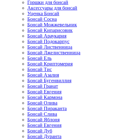
Горшки для бонсай
Аксессуары для бонсай
Уценка Бонсай
Бонсай Сосна
Бонсай Можжевельник
Бонсай Кипарисовик
Бонсай Араукария
Бонсай Подокарпус
Бонсай Лиственница
Бонсай Лжелиственница
Бонсай Ель
Бонсай Криптомерия
Бонсай Тис
Бонсай Азалия
Бонсай Бугенвиллия
Бонсай Гранат
Бонсай Евгения
Бонсай Кармона
Бонсай Олива
Бонсай Пираканта
Бонсай Слива
Бонсай Яблоня
Бонсай Евгения
Бонсай Дуб
Бонсай Дуранта