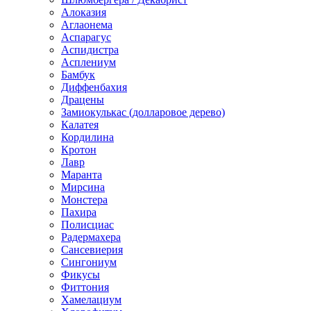
Алоказия
Аглаонема
Аспарагус
Аспидистра
Асплениум
Бамбук
Диффенбахия
Драцены
Замиокулькас (долларовое дерево)
Калатея
Кордилина
Кротон
Лавр
Маранта
Мирсина
Монстера
Пахира
Полисциас
Радермахера
Сансевиерия
Сингониум
Фикусы
Фиттония
Хамелациум