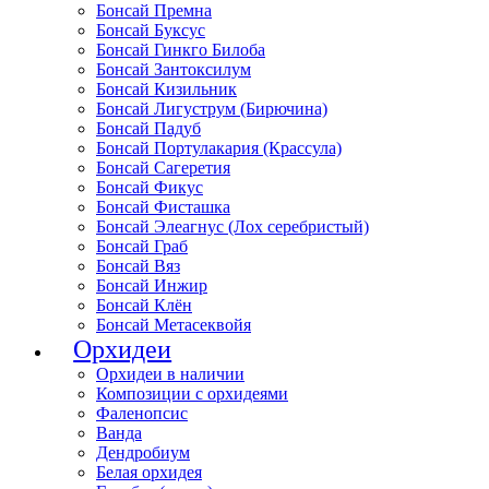
Бонсай Премна
Бонсай Буксус
Бонсай Гинкго Билоба
Бонсай Зантоксилум
Бонсай Кизильник
Бонсай Лигуструм (Бирючина)
Бонсай Падуб
Бонсай Портулакария (Крассула)
Бонсай Сагеретия
Бонсай Фикус
Бонсай Фисташка
Бонсай Элеагнус (Лох серебристый)
Бонсай Граб
Бонсай Вяз
Бонсай Инжир
Бонсай Клён
Бонсай Метасеквойя
Орхидеи
Орхидеи в наличии
Композиции с орхидеями
Фаленопсис
Ванда
Дендробиум
Белая орхидея