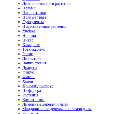
Лианы, вьющиеся растения
Пальмы
Папоротники
Пряные травы
Суккуленты
Искусственные растения
Уценка
Нолина
Цикас
Хамеропс
Трахикарпус
Рапис
Ливистона
Вашингтония
Драцена
Фикус
Финик
Ховея
Хризалидокарпус
Шеффлера
Растения
Композиции
Лимонные деревья и лайм
Мандариновые деревья и каламондины
Бергамот