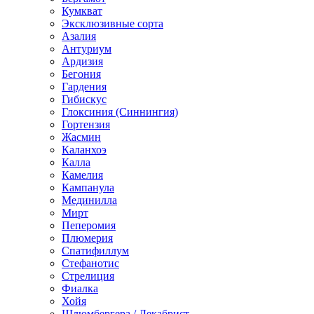
Кумкват
Эксклюзивные сорта
Азалия
Антуриум
Ардизия
Бегония
Гардения
Гибискус
Глоксиния (Синнингия)
Гортензия
Жасмин
Каланхоэ
Калла
Камелия
Кампанула
Мединилла
Мирт
Пеперомия
Плюмерия
Спатифиллум
Стефанотис
Стрелиция
Фиалка
Хойя
Шлюмбергера / Декабрист