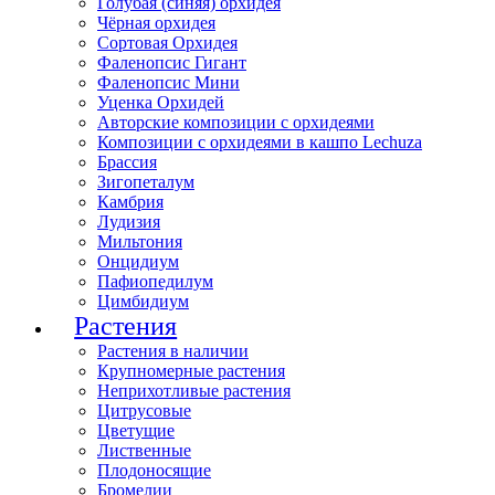
Голубая (синяя) орхидея
Чёрная орхидея
Сортовая Орхидея
Фаленопсис Гигант
Фаленопсис Мини
Уценка Орхидей
Авторские композиции с орхидеями
Композиции с орхидеями в кашпо Lechuza
Брассия
Зигопеталум
Камбрия
Лудизия
Мильтония
Онцидиум
Пафиопедилум
Цимбидиум
Растения
Растения в наличии
Крупномерные растения
Неприхотливые растения
Цитрусовые
Цветущие
Лиственные
Плодоносящие
Бромелии