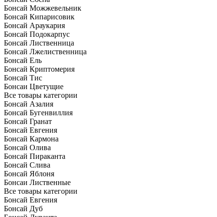
Бонсай Можжевельник
Бонсай Кипарисовик
Бонсай Араукария
Бонсай Подокарпус
Бонсай Лиственница
Бонсай Лжелиственница
Бонсай Ель
Бонсай Криптомерия
Бонсай Тис
Бонсаи Цветущие
Все товары категории
Бонсай Азалия
Бонсай Бугенвиллия
Бонсай Гранат
Бонсай Евгения
Бонсай Кармона
Бонсай Олива
Бонсай Пираканта
Бонсай Слива
Бонсай Яблоня
Бонсаи Лиственные
Все товары категории
Бонсай Евгения
Бонсай Дуб