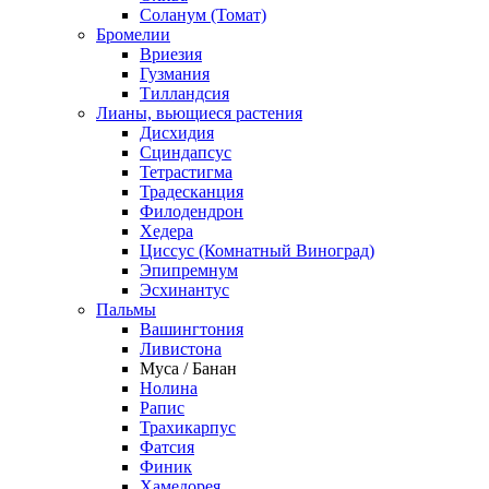
Соланум (Томат)
Бромелии
Вриезия
Гузмания
Тилландсия
Лианы, вьющиеся растения
Дисхидия
Сциндапсус
Тетрастигма
Традесканция
Филодендрон
Хедера
Циссус (Комнатный Виноград)
Эпипремнум
Эсхинантус
Пальмы
Вашингтония
Ливистона
Муса / Банан
Нолина
Рапис
Трахикарпус
Фатсия
Финик
Хамедорея