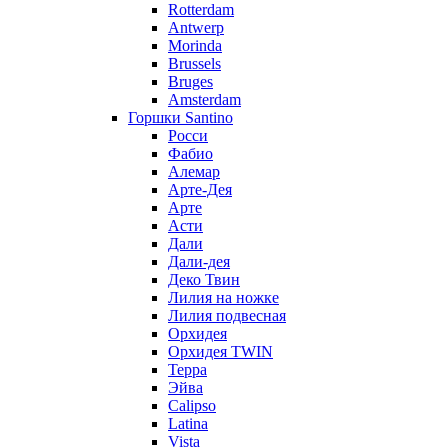
Rotterdam
Antwerp
Morinda
Brussels
Bruges
Amsterdam
Горшки Santino
Росси
Фабио
Алемар
Арте-Дея
Арте
Асти
Дали
Дали-дея
Деко Твин
Лилия на ножке
Лилия подвесная
Орхидея
Орхидея TWIN
Терра
Эйва
Calipso
Latina
Vista