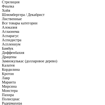
Стрелиция
Фиалка
Хойя
Шлюмбергера / Декабрист
Лиственные
Все товары категории
Алоказия
Аглаонема
Аспарагус
Аспидистра
Асплениум
Бамбук
Диффенбахия
Драцены
Замиокулькас (долларовое дерево)
Калатея
Кордилина
Кротон
Лавр
Маранта
Мирсина
Монстера
Пахира
Полисциас
Радермахера