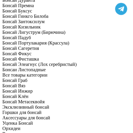
Бонсай Дуранта
Бонсай Премна
Бонсай Буксус
Бонсай Гинкго Билоба
Бонсай Зантоксилум
Бонсай Кизильник
Бонсай Лигуструм (Бирючина)
Бонсай Падуб
Бонсай Портулакария (Крассула)
Бонсай Сагеретия
Бонсай Фикус
Бонсай Фисташка
Бонсай Элеагнус (Лох серебристый)
Бонсаи Листопадные
Все товары категории
Бонсай Граб
Бонсай Вяз
Бонсай Инжир
Бонсай Клён
Бонсай Метасеквойя
Эксклюзивный бонсай
Горшки для бонсай
Аксессуары для бонсай
Уценка Бонсай
Орхидеи