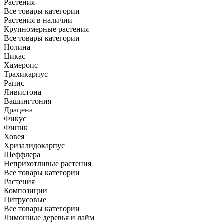
Растения
Все товары категории
Растения в наличии
Крупномерные растения
Все товары категории
Нолина
Цикас
Хамеропс
Трахикарпус
Рапис
Ливистона
Вашингтония
Драцена
Фикус
Финик
Ховея
Хризалидокарпус
Шеффлера
Неприхотливые растения
Все товары категории
Растения
Композиции
Цитрусовые
Все товары категории
Лимонные деревья и лайм