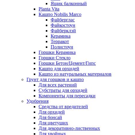
Ящик балконный
Planta Vita
Кашпо Nobilis Marco
Файберглас
Файкостоун
Файберклэй
Керамика
Терракот
Полистоун
Горшки Керамика
Горшки Стекло
Горшки Бетон/Цемент/Гипс
Кашпо для орхидей
Кашпо из натуральных материалов
Грунт для горшков и кашпо
Для всех растений
Субстраты для орхидей
Компоненты для пересадки
Удобрения
Средства от вредителей
Для орхидей
Для бонсай
Для цветущих
Для декоративно-лиственных
Для хвойных