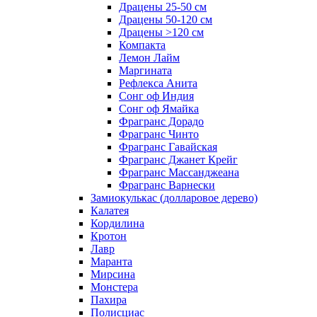
Драцены 25-50 см
Драцены 50-120 см
Драцены >120 см
Компакта
Лемон Лайм
Маргината
Рефлекса Анита
Сонг оф Индия
Сонг оф Ямайка
Фрагранс Дорадо
Фрагранс Чинто
Фрагранс Гавайская
Фрагранс Джанет Крейг
Фрагранс Массанджеана
Фрагранс Варнески
Замиокулькас (долларовое дерево)
Калатея
Кордилина
Кротон
Лавр
Маранта
Мирсина
Монстера
Пахира
Полисциас