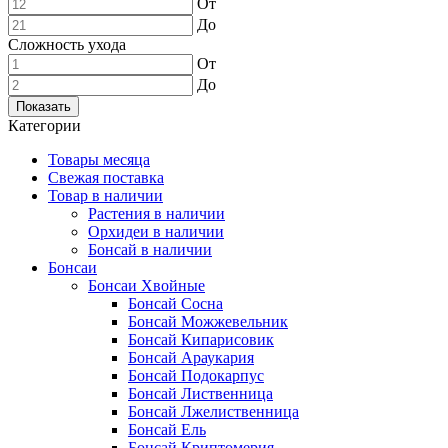
От
До
Сложность ухода
От
До
Показать
Категории
Товары месяца
Свежая поставка
Товар в наличии
Растения в наличии
Орхидеи в наличии
Бонсай в наличии
Бонсаи
Бонсаи Хвойные
Бонсай Сосна
Бонсай Можжевельник
Бонсай Кипарисовик
Бонсай Араукария
Бонсай Подокарпус
Бонсай Лиственница
Бонсай Лжелиственница
Бонсай Ель
Бонсай Криптомерия