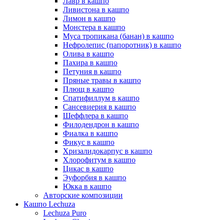
Лавр в кашпо
Ливистона в кашпо
Лимон в кашпо
Монстера в кашпо
Муса тропикана (банан) в кашпо
Нефролепис (папоротник) в кашпо
Олива в кашпо
Пахира в кашпо
Петуния в кашпо
Пряные травы в кашпо
Плющ в кашпо
Спатифиллум в кашпо
Сансевиерия в кашпо
Шеффлера в кашпо
Филодендрон в кашпо
Фиалка в кашпо
Фикус в кашпо
Хризалидокарпус в кашпо
Хлорофитум в кашпо
Цикас в кашпо
Эуфорбия в кашпо
Юкка в кашпо
Авторские композиции
Кашпо Lechuza
Lechuza Puro