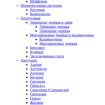
Шеффлера
Неприхотливые растения
Растения
Композиции
Цитрусовые
Лимонные деревья и лайм
Лаймовые деревья
Лимонные деревья
Мандариновые деревья и каламондины
Каламондины
Мандариновые деревья
Бергамот
Кумкват
Эксклюзивные сорта
Цветущие
Азалия
Антуриум
Ардизия
Бегония
Гардения
Гибискус
Глоксиния (Синнингия)
Гортензия
Гранат
Жасмин