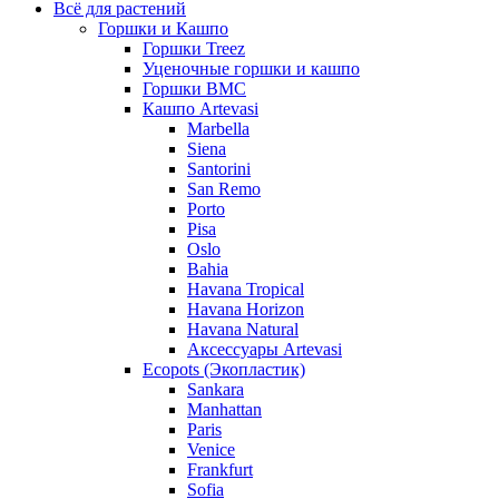
Всё для растений
Горшки и Кашпо
Горшки Treez
Уценочные горшки и кашпо
Горшки BMC
Кашпо Artevasi
Marbella
Siena
Santorini
San Remo
Porto
Pisa
Oslo
Bahia
Havana Tropical
Havana Horizon
Havana Natural
Аксессуары Artevasi
Ecopots (Экопластик)
Sankara
Manhattan
Paris
Venice
Frankfurt
Sofia