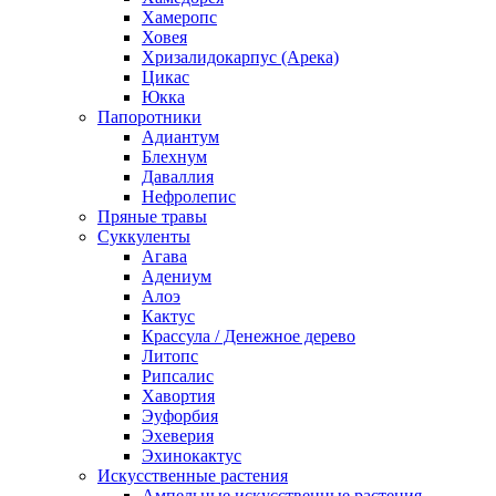
Хамеропс
Ховея
Хризалидокарпус (Арека)
Цикас
Юкка
Папоротники
Адиантум
Блехнум
Даваллия
Нефролепис
Пряные травы
Суккуленты
Агава
Адениум
Алоэ
Кактус
Крассула / Денежное дерево
Литопс
Рипсалис
Хавортия
Эуфорбия
Эхеверия
Эхинокактус
Искусственные растения
Ампельные искусственные растения