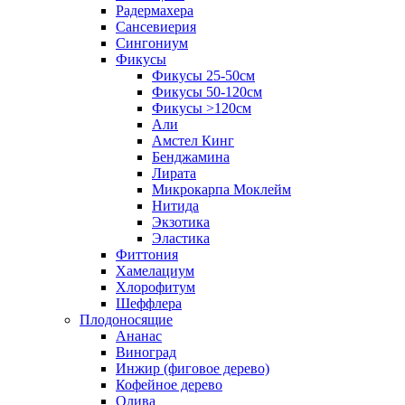
Радермахера
Сансевиерия
Сингониум
Фикусы
Фикусы 25-50см
Фикусы 50-120см
Фикусы >120см
Али
Амстел Кинг
Бенджамина
Лирата
Микрокарпа Моклейм
Нитида
Экзотика
Эластика
Фиттония
Хамелациум
Хлорофитум
Шеффлера
Плодоносящие
Ананас
Виноград
Инжир (фиговое дерево)
Кофейное дерево
Олива