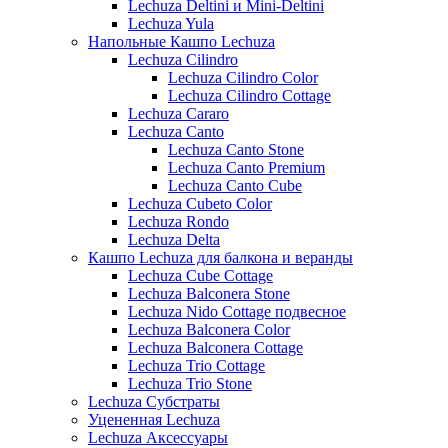
Lechuza Deltini и Mini-Deltini
Lechuza Yula
Напольные Кашпо Lechuza
Lechuza Cilindro
Lechuza Cilindro Color
Lechuza Cilindro Cottage
Lechuza Cararo
Lechuza Canto
Lechuza Canto Stone
Lechuza Canto Premium
Lechuza Canto Cube
Lechuza Cubeto Color
Lechuza Rondo
Lechuza Delta
Кашпо Lechuza для балкона и веранды
Lechuza Cube Cottage
Lechuza Balconera Stone
Lechuza Nido Cottage подвесное
Lechuza Balconera Color
Lechuza Balconera Cottage
Lechuza Trio Cottage
Lechuza Trio Stone
Lechuza Субстраты
Уцененная Lechuza
Lechuza Аксессуары