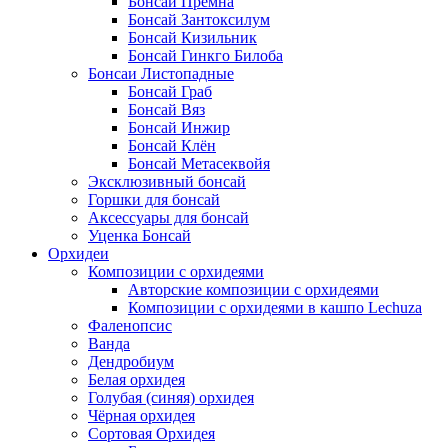
Бонсай Премна
Бонсай Зантоксилум
Бонсай Кизильник
Бонсай Гинкго Билоба
Бонсаи Листопадные
Бонсай Граб
Бонсай Вяз
Бонсай Инжир
Бонсай Клён
Бонсай Метасеквойя
Эксклюзивный бонсай
Горшки для бонсай
Аксессуары для бонсай
Уценка Бонсай
Орхидеи
Композиции с орхидеями
Авторские композиции с орхидеями
Композиции с орхидеями в кашпо Lechuza
Фаленопсис
Ванда
Дендробиум
Белая орхидея
Голубая (синяя) орхидея
Чёрная орхидея
Сортовая Орхидея