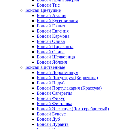
Бонсай Тис
Бонсаи Цветущие
Бонсай Азалия
Бонсай Бугенвиллия
Бонсай Гранат
Бонсай Евгения
Бонсай Кармона
Бонсай Олива
Бонсай Пираканта
Бонсай Слива
Бонсай Шелковица
Бонсай Яблоня
Бонсаи Лиственные
Бонсай Лоропеталум
Бонсай Лигуструм (Бирючина)
Бонсай Падуб
Бонсай Портулакария (Крассула)
Бонсай Сагеретия
Бонсай Фикус
Бонсай Фисташка
Бонсай Элеагнус (Лох серебристый)
Бонсай Буксус
Бонсай Дуб
Бонсай Дуранта