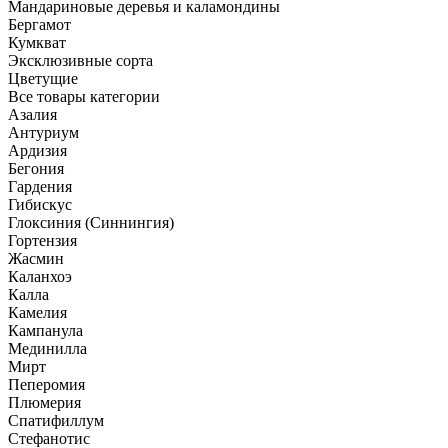
Мандариновые деревья и каламондины
Бергамот
Кумкват
Эксклюзивные сорта
Цветущие
Все товары категории
Азалия
Антуриум
Ардизия
Бегония
Гардения
Гибискус
Глоксиния (Синнингия)
Гортензия
Жасмин
Каланхоэ
Калла
Камелия
Кампанула
Мединилла
Мирт
Пеперомия
Плюмерия
Спатифиллум
Стефанотис