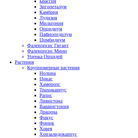
Брассия
Зигопеталум
Камбрия
Лудизия
Мильтония
Онцидиум
Пафиопедилум
Цимбидиум
Фаленопсис Гигант
Фаленопсис Мини
Уценка Орхидей
Растения
Крупномерные растения
Нолина
Цикас
Хамеропс
Трахикарпус
Рапис
Ливистона
Вашингтония
Драцена
Фикус
Финик
Ховея
Хризалидокарпус