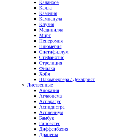
Каланхоэ
Калла
Камелия
Кампанула
Клузия
Мединилла
Мирт
Пеперомия
Плюмерия
Спатифиллум
Стефанотис
Стрелиция
Фиалка
Хойя
Шлюмбергера / Декабрист
Лиственные
Алоказия
Аглаонема
Аспарагус
Аспидистра
Асплениум
Бамбук
Гипоэстес
Диффенбахия
Драцены