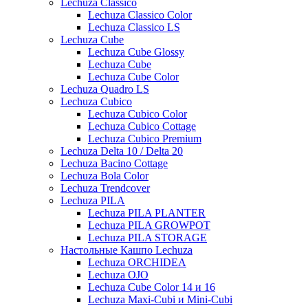
Lechuza Classico
Lechuza Classico Color
Lechuza Classico LS
Lechuza Cube
Lechuza Cube Glossy
Lechuza Cube
Lechuza Cube Color
Lechuza Quadro LS
Lechuza Cubico
Lechuza Cubico Color
Lechuza Cubico Cottage
Lechuza Cubico Premium
Lechuza Delta 10 / Delta 20
Lechuza Bacino Cottage
Lechuza Bola Color
Lechuza Trendcover
Lechuza PILA
Lechuza PILA PLANTER
Lechuza PILA GROWPOT
Lechuza PILA STORAGE
Настольные Кашпо Lechuza
Lechuza ORCHIDEA
Lechuza OJO
Lechuza Cube Color 14 и 16
Lechuza Maxi-Cubi и Mini-Cubi