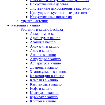
Искусственные деревья
Лиственные искусственные растения
Цветущие искусственные растения
Искусственные покрытия
Уценка Растений
Растения в кашпо
Растения в кашпо Lechuza
Аглаонема в кашпо
Адиантум в кашпо
Азалия в кашпо
Алоказия в кашпо
Алоэ в кашпо
Ананас в кашпо
Антуриум в кашпо
Аспарагус в кашпо
Драцена в кашпо
Замиокулькас в кашпо
Каламондин в кашпо
Камелия в кашпо
Кампанула в кашпо
Кофе в кашпо
Крассула в кашпо
Кумкват в кашпо
Кротон в кашпо