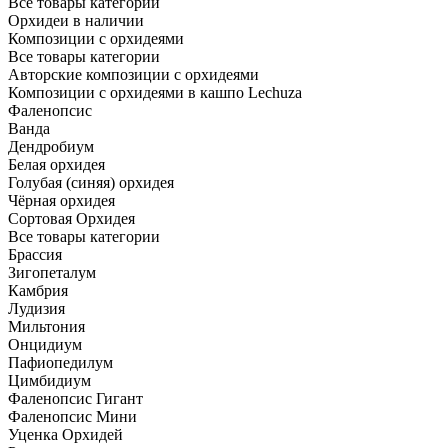
Все товары категории
Орхидеи в наличии
Композиции с орхидеями
Все товары категории
Авторские композиции с орхидеями
Композиции с орхидеями в кашпо Lechuza
Фаленопсис
Ванда
Дендробиум
Белая орхидея
Голубая (синяя) орхидея
Чёрная орхидея
Сортовая Орхидея
Все товары категории
Брассия
Зигопеталум
Камбрия
Лудизия
Мильтония
Онцидиум
Пафиопедилум
Цимбидиум
Фаленопсис Гигант
Фаленопсис Мини
Уценка Орхидей