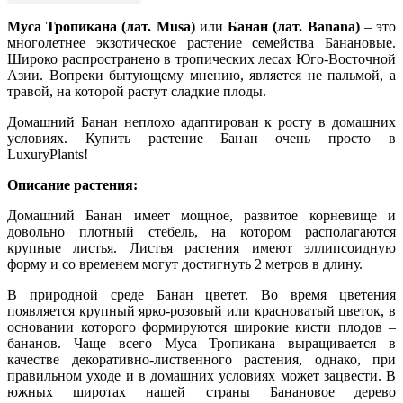
Муса Тропикана (лат. Musa)
или
Банан (лат. Banana)
– это
многолетнее экзотическое растение семейства Банановые.
Широко распространено в тропических лесах Юго-Восточной
Азии. Вопреки бытующему мнению, является не пальмой, а
травой, на которой растут сладкие плоды.
Домашний Банан неплохо адаптирован к росту в домашних
условиях. Купить растение Банан очень просто в
LuxuryPlants!
Описание растения:
Домашний Банан имеет мощное, развитое корневище и
довольно плотный стебель, на котором располагаются
крупные листья. Листья растения имеют эллипсоидную
форму и со временем могут достигнуть 2 метров в длину.
В природной среде Банан цветет. Во время цветения
появляется крупный ярко-розовый или красноватый цветок, в
основании которого формируются широкие кисти плодов –
бананов. Чаще всего Муса Тропикана выращивается в
качестве декоративно-лиственного растения, однако, при
правильном уходе и в домашних условиях может зацвести. В
южных широтах нашей страны Банановое дерево