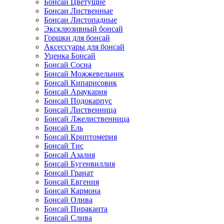
Бонсаи Цветущие
Бонсаи Лиственные
Бонсаи Листопадные
Эксклюзивный бонсай
Горшки для бонсай
Аксессуары для бонсай
Уценка Бонсай
Бонсай Сосна
Бонсай Можжевельник
Бонсай Кипарисовик
Бонсай Араукария
Бонсай Подокарпус
Бонсай Лиственница
Бонсай Лжелиственница
Бонсай Ель
Бонсай Криптомерия
Бонсай Тис
Бонсай Азалия
Бонсай Бугенвиллия
Бонсай Гранат
Бонсай Евгения
Бонсай Кармона
Бонсай Олива
Бонсай Пираканта
Бонсай Слива