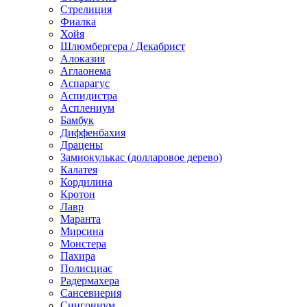
Стрелиция
Фиалка
Хойя
Шлюмбергера / Декабрист
Алоказия
Аглаонема
Аспарагус
Аспидистра
Асплениум
Бамбук
Диффенбахия
Драцены
Замиокулькас (долларовое дерево)
Калатея
Кордилина
Кротон
Лавр
Маранта
Мирсина
Монстера
Пахира
Полисциас
Радермахера
Сансевиерия
Сингониум