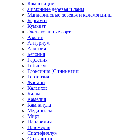
Композиции
Лимонные деревья и лайм
Мандариновые деревья и каламондины
Бергамот
Кумкват
Эксклюзивные сорта
Азалия
Антуриум
Ардизия
Бегония
Гардения
Гибискус
Глоксиния (Синнингия)
Гортензия
Жасмин
Каланхоэ
Калла
Камелия
Кампанула
Мединилла
Мирт
Пеперомия
Плюмерия
Спатифиллум
Стефанотис