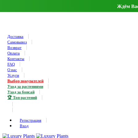
Ждём Вас 
Доставка
Самовывоз
Возврат
Оплата
Контакты
FAQ
О нас
Услуги
Выбор покупателей
Уход за растениями
Уход за бонсай
🏆 Топ растений
Регистрация
Вход