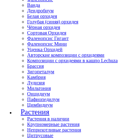
Ванда
Дендробиум
Белая орхидея
Голубая (синяя) орхидея
Чёрная орхидея
Сортовая Орхидея
Фаленопсис Гигант
Фаленопсис Мини
Уценка Орхидей
Авторские композиции с орхидеями
Композиции с орхидеями в кашпо Lechuza
Брассия
Зигопеталум
Камбрия
Лудизия
Мильтония
Онцидиум
Пафиопедилум
Цимбидиум
Растения
Растения в наличии
Крупномерные растения
Неприхотливые растения
Цитрусовые