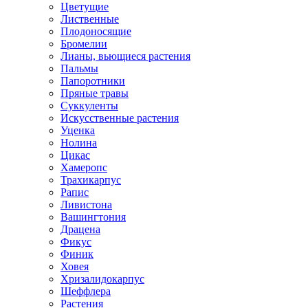
Цветущие
Лиственные
Плодоносящие
Бромелии
Лианы, вьющиеся растения
Пальмы
Папоротники
Пряные травы
Суккуленты
Искусственные растения
Уценка
Нолина
Цикас
Хамеропс
Трахикарпус
Рапис
Ливистона
Вашингтония
Драцена
Фикус
Финик
Ховея
Хризалидокарпус
Шеффлера
Растения