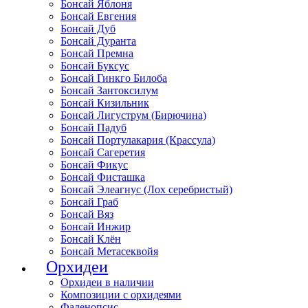
Бонсай Яблоня
Бонсай Евгения
Бонсай Дуб
Бонсай Дуранта
Бонсай Премна
Бонсай Буксус
Бонсай Гинкго Билоба
Бонсай Зантоксилум
Бонсай Кизильник
Бонсай Лигуструм (Бирючина)
Бонсай Падуб
Бонсай Портулакария (Крассула)
Бонсай Сагеретия
Бонсай Фикус
Бонсай Фисташка
Бонсай Элеагнус (Лох серебристый)
Бонсай Граб
Бонсай Вяз
Бонсай Инжир
Бонсай Клён
Бонсай Метасеквойя
Орхидеи
Орхидеи в наличии
Композиции с орхидеями
Фаленопсис