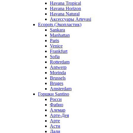
Havana Tropical
Havana Horizon
Havana Natural
Аксессуары Artevasi
Ecopots (Экопластик)
Sankara
Manhattan
Paris
Venice
Frankfurt
Sofia
Rotterdam
Antwerp
Morinda
Brussels
Bruges
Amsterdam
Горшки Santino
Росси
Фабио
Алемар
Арте-Дея
Арте
Асти
Дали