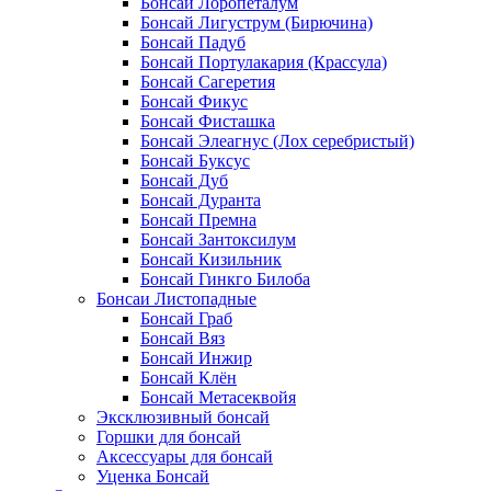
Бонсай Лоропеталум
Бонсай Лигуструм (Бирючина)
Бонсай Падуб
Бонсай Портулакария (Крассула)
Бонсай Сагеретия
Бонсай Фикус
Бонсай Фисташка
Бонсай Элеагнус (Лох серебристый)
Бонсай Буксус
Бонсай Дуб
Бонсай Дуранта
Бонсай Премна
Бонсай Зантоксилум
Бонсай Кизильник
Бонсай Гинкго Билоба
Бонсаи Листопадные
Бонсай Граб
Бонсай Вяз
Бонсай Инжир
Бонсай Клён
Бонсай Метасеквойя
Эксклюзивный бонсай
Горшки для бонсай
Аксессуары для бонсай
Уценка Бонсай