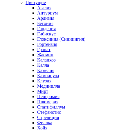
Цветущие
Азалия
Антуриум
Ардизия
Бегония
Гардения
Гибискус
Глоксиния (Синнингия)
Гортензия
Гранат
Жасмин
Каланхоэ
Калла
Камелия
Кампанула
Клузия
Мединилла
Мирт
Пеперомия
Плюмерия
Спатифиллум
Стефанотис
Стрелиция
Фиалка
Хойя