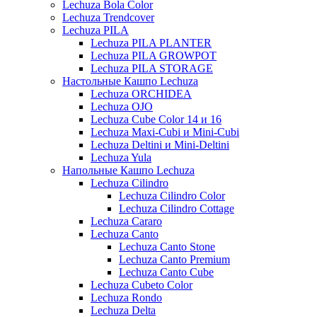
Lechuza Bola Color
Lechuza Trendcover
Lechuza PILA
Lechuza PILA PLANTER
Lechuza PILA GROWPOT
Lechuza PILA STORAGE
Настольные Кашпо Lechuza
Lechuza ORCHIDEA
Lechuza OJO
Lechuza Cube Color 14 и 16
Lechuza Maxi-Cubi и Mini-Cubi
Lechuza Deltini и Mini-Deltini
Lechuza Yula
Напольные Кашпо Lechuza
Lechuza Cilindro
Lechuza Cilindro Color
Lechuza Cilindro Cottage
Lechuza Cararo
Lechuza Canto
Lechuza Canto Stone
Lechuza Canto Premium
Lechuza Canto Cube
Lechuza Cubeto Color
Lechuza Rondo
Lechuza Delta