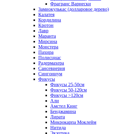
Фрагранс Варнески
Замиокулькас (долларовое дерево)
Калатея
Кордилина
Кротон
Лавр
Маранта
Мирсина
Монстера
Пахира
Полисциас
Радермахера
Сансевиерия
Сингониум
Фикусы
Фикусы 25-50см
Фикусы 50-120см
Фикусы >120см
Али
Амстел Кинг
Бенджамина
Лирата
Микрокарпа Моклейм
Нитида
Экзотика