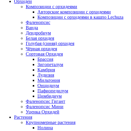
Орхидеи
Композиции с орхидеями
Авторские композиции с орхидеями
Композиции с орхидеями в кашпо Lechuza
Фаленопсис
Ванда
Дендробиум
Белая орхидея
Голубая (синяя) орхидея
Чёрная орхидея
Сортовая Орхидея
Брассия
Зигопеталум
Камбрия
Лудизия
Мильтония
Онцидиум
Пафиопедилум
Цимбидиум
Фаленопсис Гигант
Фаленопсис Мини
Уценка Орхидей
Растения
Крупномерные растения
Нолина