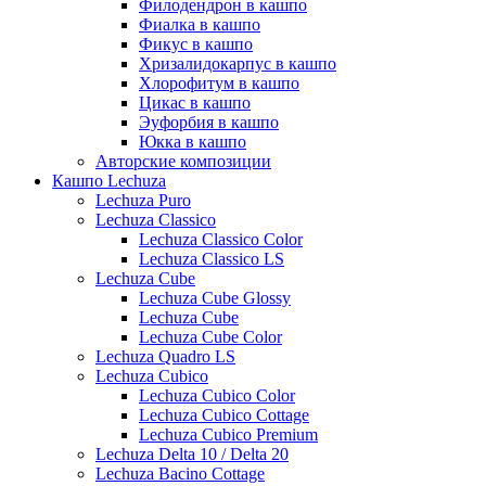
Филодендрон в кашпо
Фиалка в кашпо
Фикус в кашпо
Хризалидокарпус в кашпо
Хлорофитум в кашпо
Цикас в кашпо
Эуфорбия в кашпо
Юкка в кашпо
Авторские композиции
Кашпо Lechuza
Lechuza Puro
Lechuza Classico
Lechuza Classico Color
Lechuza Classico LS
Lechuza Cube
Lechuza Cube Glossy
Lechuza Cube
Lechuza Cube Color
Lechuza Quadro LS
Lechuza Cubico
Lechuza Cubico Color
Lechuza Cubico Cottage
Lechuza Cubico Premium
Lechuza Delta 10 / Delta 20
Lechuza Bacino Cottage