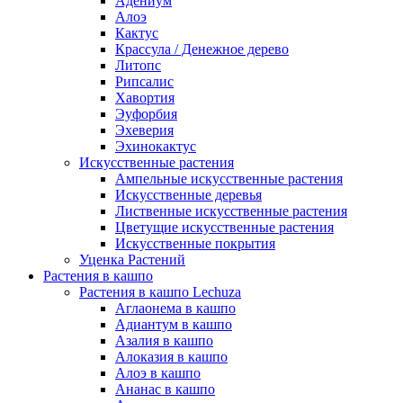
Адениум
Алоэ
Кактус
Крассула / Денежное дерево
Литопс
Рипсалис
Хавортия
Эуфорбия
Эхеверия
Эхинокактус
Искусственные растения
Ампельные искусственные растения
Искусственные деревья
Лиственные искусственные растения
Цветущие искусственные растения
Искусственные покрытия
Уценка Растений
Растения в кашпо
Растения в кашпо Lechuza
Аглаонема в кашпо
Адиантум в кашпо
Азалия в кашпо
Алоказия в кашпо
Алоэ в кашпо
Ананас в кашпо