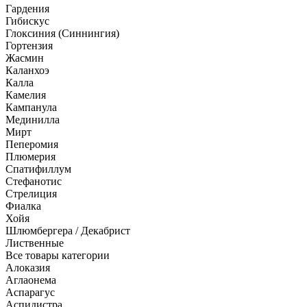
Гардения
Гибискус
Глоксиния (Синнингия)
Гортензия
Жасмин
Каланхоэ
Калла
Камелия
Кампанула
Мединилла
Мирт
Пеперомия
Плюмерия
Спатифиллум
Стефанотис
Стрелиция
Фиалка
Хойя
Шлюмбергера / Декабрист
Лиственные
Все товары категории
Алоказия
Аглаонема
Аспарагус
Аспидистра