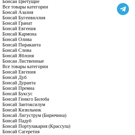
Бонсаи Цветущие
Все товары категории
Бонсай Азалия
Бонсай Бугенвиллия
Бонсай Гранат
Бонсай Евгения
Бонсай Кармона
Бонсай Олива
Бонсай Пираканта
Бонсай Слива
Бонсай Яблоня
Бонсаи Лиственные
Все товары категории
Бонсай Евгения
Бонсай Дуб
Бонсай Дуранта
Бонсай Премна
Бонсай Буксус
Бонсай Гинкго Билоба
Бонсай Зантоксилум
Бонсай Кизильник
Бонсай Лигуструм (Бирючина)
Бонсай Падуб
Бонсай Портулакария (Крассула)
Бонсай Сагеретия