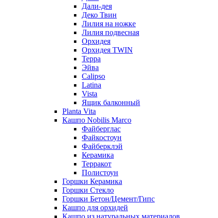
Дали-дея
Деко Твин
Лилия на ножке
Лилия подвесная
Орхидея
Орхидея TWIN
Терра
Эйва
Calipso
Latina
Vista
Ящик балконный
Planta Vita
Кашпо Nobilis Marco
Файберглас
Файкостоун
Файберклэй
Керамика
Терракот
Полистоун
Горшки Керамика
Горшки Стекло
Горшки Бетон/Цемент/Гипс
Кашпо для орхидей
Кашпо из натуральных материалов