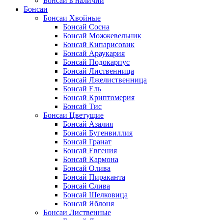
Бонсай в наличии
Бонсаи
Бонсаи Хвойные
Бонсай Сосна
Бонсай Можжевельник
Бонсай Кипарисовик
Бонсай Араукария
Бонсай Подокарпус
Бонсай Лиственница
Бонсай Лжелиственница
Бонсай Ель
Бонсай Криптомерия
Бонсай Тис
Бонсаи Цветущие
Бонсай Азалия
Бонсай Бугенвиллия
Бонсай Гранат
Бонсай Евгения
Бонсай Кармона
Бонсай Олива
Бонсай Пираканта
Бонсай Слива
Бонсай Шелковица
Бонсай Яблоня
Бонсаи Лиственные