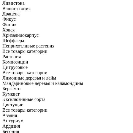
Ливистона
Вашингтония
Драцена
Фикус
Финик
Ховея
Хризалидокарпус
Шеффлера
Неприхотливые растения
Все товары категории
Растения
Композиции
Цитрусовые
Все товары категории
Лимонные деревья и лайм
Мандариновые деревья и каламондины
Бергамот
Кумкват
Эксклюзивные сорта
Цветущие
Все товары категории
Азалия
Антуриум
Ардизия
Бегония