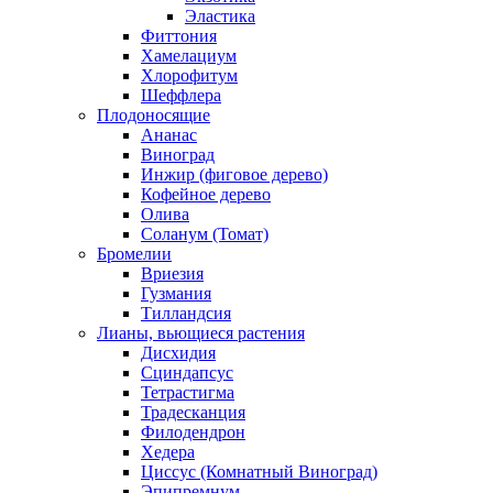
Эластика
Фиттония
Хамелациум
Хлорофитум
Шеффлера
Плодоносящие
Ананас
Виноград
Инжир (фиговое дерево)
Кофейное дерево
Олива
Соланум (Томат)
Бромелии
Вриезия
Гузмания
Тилландсия
Лианы, вьющиеся растения
Дисхидия
Сциндапсус
Тетрастигма
Традесканция
Филодендрон
Хедера
Циссус (Комнатный Виноград)
Эпипремнум