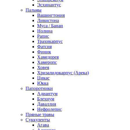
Эсхинантус
Пальмы
Вашингтония
Ливистона
Муса / Банан
Нолина
Рапис
Трахикарпус
Фатсия
Финик
Хамедорея
Хамеропс
Ховея
Хризалидокарпус (Арека)
Цикас
Юкка
Папоротники
Адиантум
Блехнум
Даваллия
Нефролепис
Пряные травы
Суккуленты
Агава