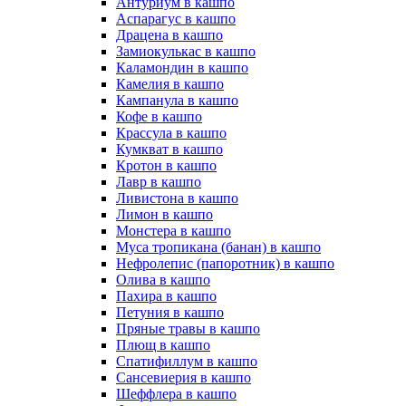
Антуриум в кашпо
Аспарагус в кашпо
Драцена в кашпо
Замиокулькас в кашпо
Каламондин в кашпо
Камелия в кашпо
Кампанула в кашпо
Кофе в кашпо
Крассула в кашпо
Кумкват в кашпо
Кротон в кашпо
Лавр в кашпо
Ливистона в кашпо
Лимон в кашпо
Монстера в кашпо
Муса тропикана (банан) в кашпо
Нефролепис (папоротник) в кашпо
Олива в кашпо
Пахира в кашпо
Петуния в кашпо
Пряные травы в кашпо
Плющ в кашпо
Спатифиллум в кашпо
Сансевиерия в кашпо
Шеффлера в кашпо