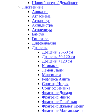
Шлюмбергера / Декабрист
Лиственные
Алоказия
Аглаонема
Аспарагус
Аспидистра
Асплениум
Бамбук
Гипоэстес
Диффенбахия
Драцены
Драцены 25-50 см
Драцены 50-120 см
Драцены >120 см
Компакта
Лемон Лайм
Маргината
Рефлекса Анита
Сонг оф Индия
Сонг оф Ямайка
Фрагранс Дорадо
Фрагранс Чинто
Фрагранс Гавайская
Фрагранс Джанет Крейг
Фрагранс Массанджеана