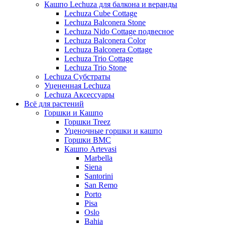
Кашпо Lechuza для балкона и веранды
Lechuza Cube Cottage
Lechuza Balconera Stone
Lechuza Nido Cottage подвесное
Lechuza Balconera Color
Lechuza Balconera Cottage
Lechuza Trio Cottage
Lechuza Trio Stone
Lechuza Субстраты
Уцененная Lechuza
Lechuza Аксессуары
Всё для растений
Горшки и Кашпо
Горшки Treez
Уценочные горшки и кашпо
Горшки BMC
Кашпо Artevasi
Marbella
Siena
Santorini
San Remo
Porto
Pisa
Oslo
Bahia