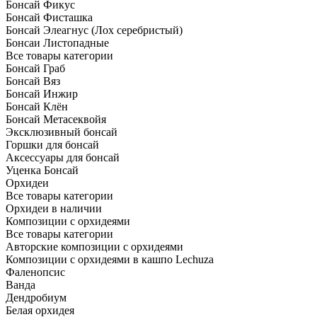
Бонсай Фикус
Бонсай Фисташка
Бонсай Элеагнус (Лох серебристый)
Бонсаи Листопадные
Все товары категории
Бонсай Граб
Бонсай Вяз
Бонсай Инжир
Бонсай Клён
Бонсай Метасеквойя
Эксклюзивный бонсай
Горшки для бонсай
Аксессуары для бонсай
Уценка Бонсай
Орхидеи
Все товары категории
Орхидеи в наличии
Композиции с орхидеями
Все товары категории
Авторские композиции с орхидеями
Композиции с орхидеями в кашпо Lechuza
Фаленопсис
Ванда
Дендробиум
Белая орхидея