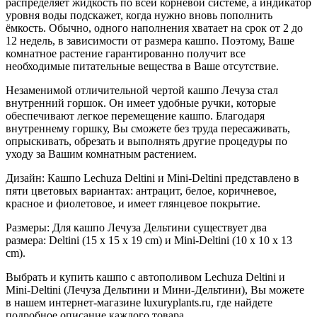
распределяет жидкость по всей корневой системе, а индикатор
уровня воды подскажет, когда нужно вновь пополнить
ёмкость. Обычно, одного наполнения хватает на срок от 2 до
12 недель, в зависимости от размера кашпо. Поэтому, Ваше
комнатное растение гарантированно получит все
необходимые питательные вещества в Ваше отсутствие.
Незаменимой отличительной чертой кашпо Лечуза стал
внутренний горшок. Он имеет удобные ручки, которые
обеспечивают легкое перемещение кашпо. Благодаря
внутреннему горшку, Вы сможете без труда пересаживать,
опрыскивать, обрезать и выполнять другие процедуры по
уходу за Вашим комнатным растением.
Дизайн: Кашпо Lechuza Deltini и Mini-Deltini представлено в
пяти цветовых вариантах: антрацит, белое, коричневое,
красное и фиолетовое, и имеет глянцевое покрытие.
Размеры: Для кашпо Лечуза Дельтини существует два
размера: Deltini (15 x 15 x 19 cm) и Mini-Deltini (10 x 10 x 13
cm).
Выбрать и купить кашпо с автополивом Lechuza Deltini и
Mini-Deltini (Лечуза Дельтини и Мини-Дельтини), Вы можете
в нашем интернет-магазине luxuryplants.ru, где найдете
подробное описание каждого товара.