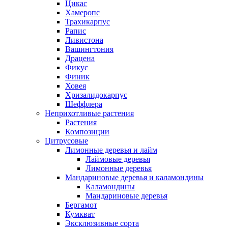
Цикас
Хамеропс
Трахикарпус
Рапис
Ливистона
Вашингтония
Драцена
Фикус
Финик
Ховея
Хризалидокарпус
Шеффлера
Неприхотливые растения
Растения
Композиции
Цитрусовые
Лимонные деревья и лайм
Лаймовые деревья
Лимонные деревья
Мандариновые деревья и каламондины
Каламондины
Мандариновые деревья
Бергамот
Кумкват
Эксклюзивные сорта