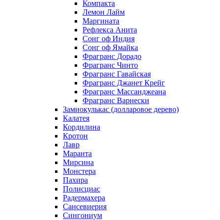
Компакта
Лемон Лайм
Маргината
Рефлекса Анита
Сонг оф Индия
Сонг оф Ямайка
Фрагранс Дорадо
Фрагранс Чинто
Фрагранс Гавайская
Фрагранс Джанет Крейг
Фрагранс Массанджеана
Фрагранс Варнески
Замиокулькас (долларовое дерево)
Калатея
Кордилина
Кротон
Лавр
Маранта
Мирсина
Монстера
Пахира
Полисциас
Радермахера
Сансевиерия
Сингониум