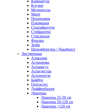
Кампанула
Клузия
Мединилла
Мирт
Пеперомия
Плюмерия
Спатифиллум
Стефанотис
Стрелиция
Фиалка
Хойя
Шлюмбергера / Декабрист
Лиственные
Алоказия
Аглаонема
Аспарагус
Аспидистра
Асплениум
Бамбук
Гипоэстес
Диффенбахия
Драцены
Драцены 25-50 см
Драцены 50-120 см
Драцены >120 см