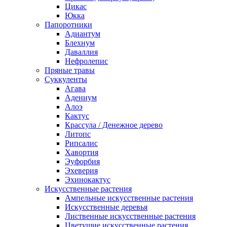
Цикас
Юкка
Папоротники
Адиантум
Блехнум
Даваллия
Нефролепис
Пряные травы
Суккуленты
Агава
Адениум
Алоэ
Кактус
Крассула / Денежное дерево
Литопс
Рипсалис
Хавортия
Эуфорбия
Эхеверия
Эхинокактус
Искусственные растения
Ампельные искусственные растения
Искусственные деревья
Лиственные искусственные растения
Цветущие искусственные растения