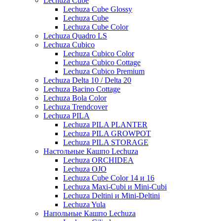
Lechuza Cube
Lechuza Cube Glossy
Lechuza Cube
Lechuza Cube Color
Lechuza Quadro LS
Lechuza Cubico
Lechuza Cubico Color
Lechuza Cubico Cottage
Lechuza Cubico Premium
Lechuza Delta 10 / Delta 20
Lechuza Bacino Cottage
Lechuza Bola Color
Lechuza Trendcover
Lechuza PILA
Lechuza PILA PLANTER
Lechuza PILA GROWPOT
Lechuza PILA STORAGE
Настольные Кашпо Lechuza
Lechuza ORCHIDEA
Lechuza OJO
Lechuza Cube Color 14 и 16
Lechuza Maxi-Cubi и Mini-Cubi
Lechuza Deltini и Mini-Deltini
Lechuza Yula
Напольные Кашпо Lechuza