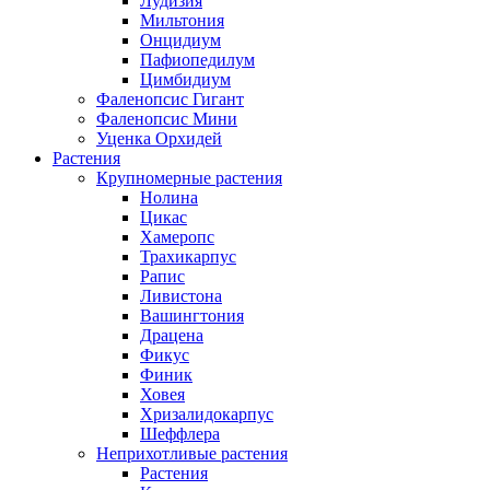
Лудизия
Мильтония
Онцидиум
Пафиопедилум
Цимбидиум
Фаленопсис Гигант
Фаленопсис Мини
Уценка Орхидей
Растения
Крупномерные растения
Нолина
Цикас
Хамеропс
Трахикарпус
Рапис
Ливистона
Вашингтония
Драцена
Фикус
Финик
Ховея
Хризалидокарпус
Шеффлера
Неприхотливые растения
Растения