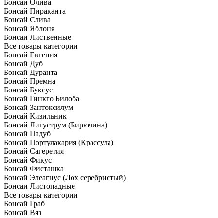
Бонсай Олива
Бонсай Пираканта
Бонсай Слива
Бонсай Яблоня
Бонсаи Лиственные
Все товары категории
Бонсай Евгения
Бонсай Дуб
Бонсай Дуранта
Бонсай Премна
Бонсай Буксус
Бонсай Гинкго Билоба
Бонсай Зантоксилум
Бонсай Кизильник
Бонсай Лигуструм (Бирючина)
Бонсай Падуб
Бонсай Портулакария (Крассула)
Бонсай Сагеретия
Бонсай Фикус
Бонсай Фисташка
Бонсай Элеагнус (Лох серебристый)
Бонсаи Листопадные
Все товары категории
Бонсай Граб
Бонсай Вяз