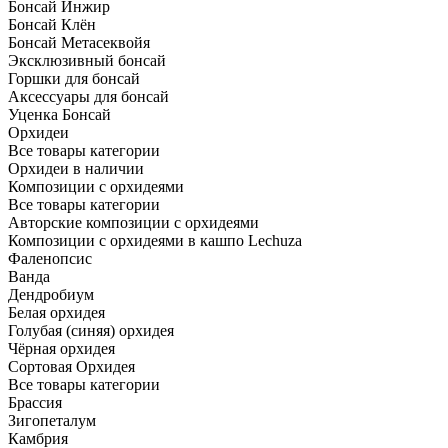
Бонсай Инжир
Бонсай Клён
Бонсай Метасеквойя
Эксклюзивный бонсай
Горшки для бонсай
Аксессуары для бонсай
Уценка Бонсай
Орхидеи
Все товары категории
Орхидеи в наличии
Композиции с орхидеями
Все товары категории
Авторские композиции с орхидеями
Композиции с орхидеями в кашпо Lechuza
Фаленопсис
Ванда
Дендробиум
Белая орхидея
Голубая (синяя) орхидея
Чёрная орхидея
Сортовая Орхидея
Все товары категории
Брассия
Зигопеталум
Камбрия