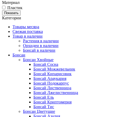
Материал
Пластик
Показать
Категории
Товары месяца
Свежая поставка
Товар в наличии
Растения в наличии
Орхидеи в наличии
Бонсай в наличии
Бонсаи
Бонсаи Хвойные
Бонсай Сосна
Бонсай Можжевельник
Бонсай Кипарисовик
Бонсай Араукария
Бонсай Подокарпус
Бонсай Лиственница
Бонсай Лжелиственница
Бонсай Ель
Бонсай Криптомерия
Бонсай Тис
Бонсаи Цветущие
Бонсай Азалия