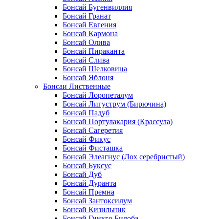
Бонсай Бугенвиллия
Бонсай Гранат
Бонсай Евгения
Бонсай Кармона
Бонсай Олива
Бонсай Пираканта
Бонсай Слива
Бонсай Шелковица
Бонсай Яблоня
Бонсаи Лиственные
Бонсай Лоропеталум
Бонсай Лигуструм (Бирючина)
Бонсай Падуб
Бонсай Портулакария (Крассула)
Бонсай Сагеретия
Бонсай Фикус
Бонсай Фисташка
Бонсай Элеагнус (Лох серебристый)
Бонсай Буксус
Бонсай Дуб
Бонсай Дуранта
Бонсай Премна
Бонсай Зантоксилум
Бонсай Кизильник
Бонсай Гинкго Билоба