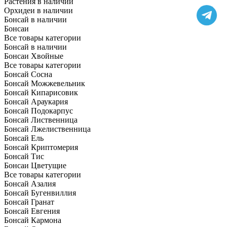
Растения в наличии
Орхидеи в наличии
Бонсай в наличии
Бонсаи
Все товары категории
Бонсай в наличии
Бонсаи Хвойные
Все товары категории
Бонсай Сосна
Бонсай Можжевельник
Бонсай Кипарисовик
Бонсай Араукария
Бонсай Подокарпус
Бонсай Лиственница
Бонсай Лжелиственница
Бонсай Ель
Бонсай Криптомерия
Бонсай Тис
Бонсаи Цветущие
Все товары категории
Бонсай Азалия
Бонсай Бугенвиллия
Бонсай Гранат
Бонсай Евгения
Бонсай Кармона