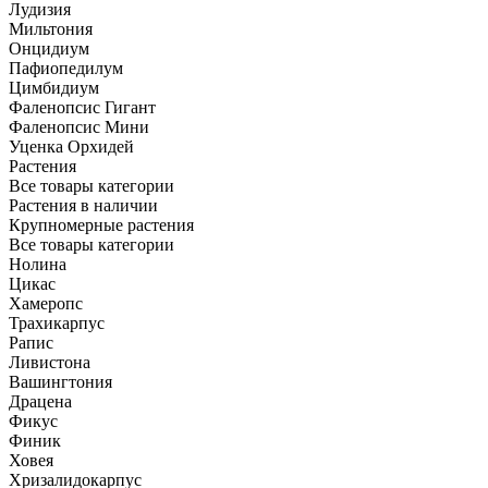
Лудизия
Мильтония
Онцидиум
Пафиопедилум
Цимбидиум
Фаленопсис Гигант
Фаленопсис Мини
Уценка Орхидей
Растения
Все товары категории
Растения в наличии
Крупномерные растения
Все товары категории
Нолина
Цикас
Хамеропс
Трахикарпус
Рапис
Ливистона
Вашингтония
Драцена
Фикус
Финик
Ховея
Хризалидокарпус