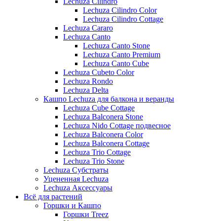
Lechuza Cilindro
Lechuza Cilindro Color
Lechuza Cilindro Cottage
Lechuza Cararo
Lechuza Canto
Lechuza Canto Stone
Lechuza Canto Premium
Lechuza Canto Cube
Lechuza Cubeto Color
Lechuza Rondo
Lechuza Delta
Кашпо Lechuza для балкона и веранды
Lechuza Cube Cottage
Lechuza Balconera Stone
Lechuza Nido Cottage подвесное
Lechuza Balconera Color
Lechuza Balconera Cottage
Lechuza Trio Cottage
Lechuza Trio Stone
Lechuza Субстраты
Уцененная Lechuza
Lechuza Аксессуары
Всё для растений
Горшки и Кашпо
Горшки Treez