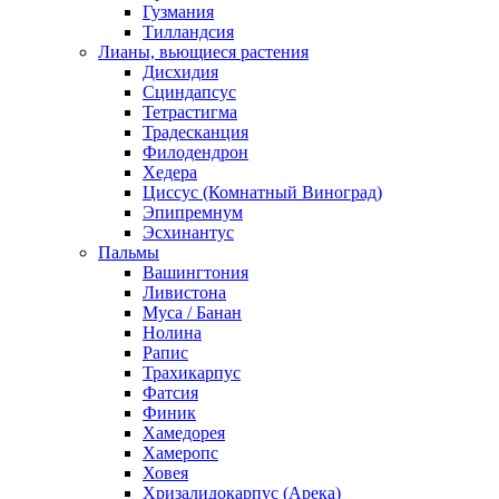
Гузмания
Тилландсия
Лианы, вьющиеся растения
Дисхидия
Сциндапсус
Тетрастигма
Традесканция
Филодендрон
Хедера
Циссус (Комнатный Виноград)
Эпипремнум
Эсхинантус
Пальмы
Вашингтония
Ливистона
Муса / Банан
Нолина
Рапис
Трахикарпус
Фатсия
Финик
Хамедорея
Хамеропс
Ховея
Хризалидокарпус (Арека)