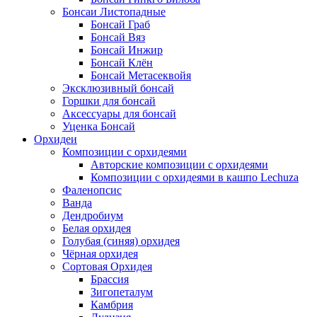
Бонсаи Листопадные
Бонсай Граб
Бонсай Вяз
Бонсай Инжир
Бонсай Клён
Бонсай Метасеквойя
Эксклюзивный бонсай
Горшки для бонсай
Аксессуары для бонсай
Уценка Бонсай
Орхидеи
Композиции с орхидеями
Авторские композиции с орхидеями
Композиции с орхидеями в кашпо Lechuza
Фаленопсис
Ванда
Дендробиум
Белая орхидея
Голубая (синяя) орхидея
Чёрная орхидея
Сортовая Орхидея
Брассия
Зигопеталум
Камбрия