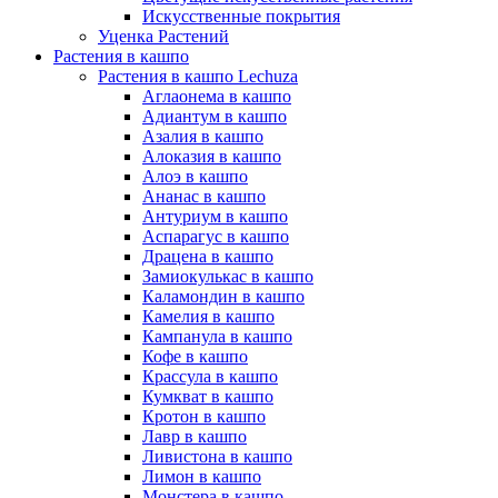
Искусственные покрытия
Уценка Растений
Растения в кашпо
Растения в кашпо Lechuza
Аглаонема в кашпо
Адиантум в кашпо
Азалия в кашпо
Алоказия в кашпо
Алоэ в кашпо
Ананас в кашпо
Антуриум в кашпо
Аспарагус в кашпо
Драцена в кашпо
Замиокулькас в кашпо
Каламондин в кашпо
Камелия в кашпо
Кампанула в кашпо
Кофе в кашпо
Крассула в кашпо
Кумкват в кашпо
Кротон в кашпо
Лавр в кашпо
Ливистона в кашпо
Лимон в кашпо
Монстера в кашпо