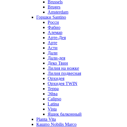
Brussels
Bruges
Amsterdam
Горшки Santino
Росси
Фабио
Алемар
Арте-Дея
Арте
Асти
Дали
Дали-дея
Деко Твин
Лилия на ножке
Лилия подвесная
Орхидея
Орхидея TWIN
Терра
Эйва
Calipso
Latina
Vista
Ящик балконный
Planta Vita
Кашпо Nobilis Marco