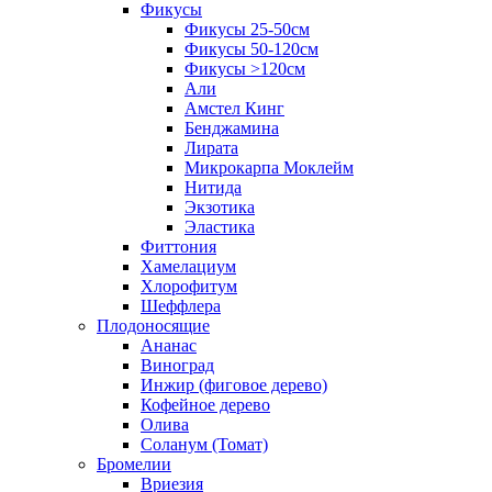
Фикусы
Фикусы 25-50см
Фикусы 50-120см
Фикусы >120см
Али
Амстел Кинг
Бенджамина
Лирата
Микрокарпа Моклейм
Нитида
Экзотика
Эластика
Фиттония
Хамелациум
Хлорофитум
Шеффлера
Плодоносящие
Ананас
Виноград
Инжир (фиговое дерево)
Кофейное дерево
Олива
Соланум (Томат)
Бромелии
Вриезия