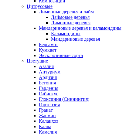
Композиции
Цитрусовые
Лимонные деревья и лайм
Лаймовые деревья
Лимонные деревья
Мандариновые деревья и каламондины
Каламондины
Мандариновые деревья
Бергамот
Кумкват
Эксклюзивные сорта
Цветущие
Азалия
Антуриум
Ардизия
Бегония
Гардения
Гибискус
Глоксиния (Синнингия)
Гортензия
Гранат
Жасмин
Каланхоэ
Калла
Камелия