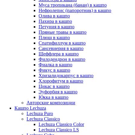
Муса тропикана (банан) в кашпо
Нефролепис (папоротник) в кашпо
Олива в кашпо
Пахира в кашпо
Петуния в кашпо
Пряные травы в кашпо
Плющ в кашпо
Спатифиллум в кашпо
Сансевиерия в кашпо
Шеффлера в кашпо
Филодендрон в кашпо
Фиалка в кашпо
Фикус в кашпо
Хризалидокарпус в кашпо
Хлорофитум в кашпо
Цикас в кашпо
Эуфорбия в кашпо
Юкка в кашпо
Авторские композиции
Кашпо Lechuza
Lechuza Puro
Lechuza Classico
Lechuza Classico Color
Lechuza Classico LS