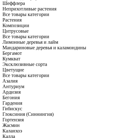
Шеффлера
Неприхотливые растения
Все товары категории
Растения
Композиции
Цитрусовые
Все товары категории
Лимонные деревья и лайм
Мандариновые деревья и каламондины
Бергамот
Кумкват
Эксклюзивные сорта
Цветущие
Все товары категории
Азалия
Антуриум
Ардизия
Бегония
Гардения
Гибискус
Глоксиния (Синнингия)
Гортензия
Жасмин
Каланхоэ
Калла