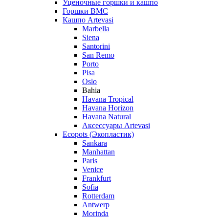
Уценочные горшки и кашпо
Горшки BMC
Кашпо Artevasi
Marbella
Siena
Santorini
San Remo
Porto
Pisa
Oslo
Bahia
Havana Tropical
Havana Horizon
Havana Natural
Аксессуары Artevasi
Ecopots (Экопластик)
Sankara
Manhattan
Paris
Venice
Frankfurt
Sofia
Rotterdam
Antwerp
Morinda