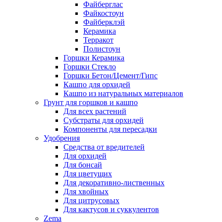
Файберглас
Файкостоун
Файберклэй
Керамика
Терракот
Полистоун
Горшки Керамика
Горшки Стекло
Горшки Бетон/Цемент/Гипс
Кашпо для орхидей
Кашпо из натуральных материалов
Грунт для горшков и кашпо
Для всех растений
Субстраты для орхидей
Компоненты для пересадки
Удобрения
Средства от вредителей
Для орхидей
Для бонсай
Для цветущих
Для декоративно-лиственных
Для хвойных
Для цитрусовых
Для кактусов и суккулентов
Zema