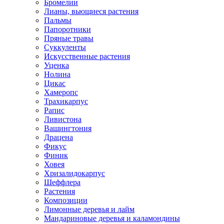
Бромелии
Лианы, вьющиеся растения
Пальмы
Папоротники
Пряные травы
Суккуленты
Искусственные растения
Уценка
Нолина
Цикас
Хамеропс
Трахикарпус
Рапис
Ливистона
Вашингтония
Драцена
Фикус
Финик
Ховея
Хризалидокарпус
Шеффлера
Растения
Композиции
Лимонные деревья и лайм
Мандариновые деревья и каламондины