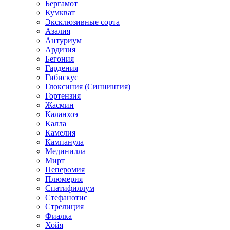
Бергамот
Кумкват
Эксклюзивные сорта
Азалия
Антуриум
Ардизия
Бегония
Гардения
Гибискус
Глоксиния (Синнингия)
Гортензия
Жасмин
Каланхоэ
Калла
Камелия
Кампанула
Мединилла
Мирт
Пеперомия
Плюмерия
Спатифиллум
Стефанотис
Стрелиция
Фиалка
Хойя