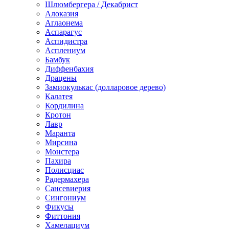
Шлюмбергера / Декабрист
Алоказия
Аглаонема
Аспарагус
Аспидистра
Асплениум
Бамбук
Диффенбахия
Драцены
Замиокулькас (долларовое дерево)
Калатея
Кордилина
Кротон
Лавр
Маранта
Мирсина
Монстера
Пахира
Полисциас
Радермахера
Сансевиерия
Сингониум
Фикусы
Фиттония
Хамелациум