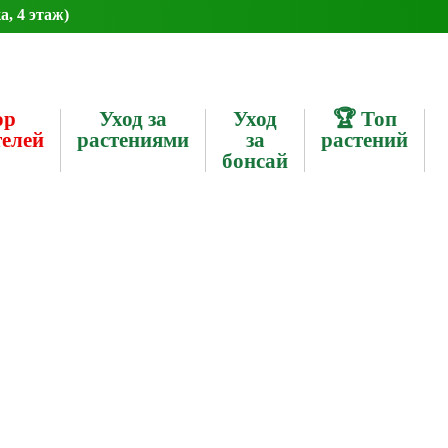
а, 4 этаж)
ор
Уход за
Уход
🏆 Топ
телей
растениями
за
растений
бонсай