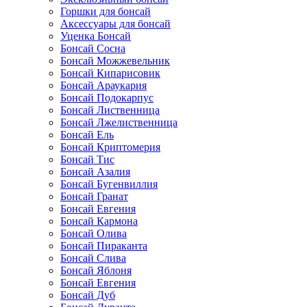
Горшки для бонсай
Аксессуары для бонсай
Уценка Бонсай
Бонсай Сосна
Бонсай Можжевельник
Бонсай Кипарисовик
Бонсай Араукария
Бонсай Подокарпус
Бонсай Лиственница
Бонсай Лжелиственница
Бонсай Ель
Бонсай Криптомерия
Бонсай Тис
Бонсай Азалия
Бонсай Бугенвиллия
Бонсай Гранат
Бонсай Евгения
Бонсай Кармона
Бонсай Олива
Бонсай Пираканта
Бонсай Слива
Бонсай Яблоня
Бонсай Евгения
Бонсай Дуб