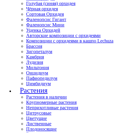
Голубая (синяя) орхидея
Чёрная орхидея
Сортовая Орхидея
Фаленопсис Гигант
Фаленопсис Мини
Уценка Орхидей
Авторские композиции с орхидеями
Композиции с орхидеями в кашпо Lechuza
Брассия
Зигопеталум
Камбрия
Лудизия
Мильтония
Онцидиум
Пафиопедилум
Цимбидиум
Растения
Растения в наличии
Крупномерные растения
Неприхотливые растения
Цитрусовые
Цветущие
Лиственные
Плодоносящие