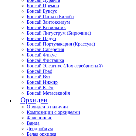
Бонсай Дуранта
Бонсай Премна
Бонсай Буксус
Бонсай Гинкго Билоба
Бонсай Зантоксилум
Бонсай Кизильник
Бонсай Лигуструм (Бирючина)
Бонсай Падуб
Бонсай Портулакария (Крассула)
Бонсай Сагеретия
Бонсай Фикус
Бонсай Фисташка
Бонсай Элеагнус (Лох серебристый)
Бонсай Граб
Бонсай Вяз
Бонсай Инжир
Бонсай Клён
Бонсай Метасеквойя
Орхидеи
Орхидеи в наличии
Композиции с орхидеями
Фаленопсис
Ванда
Дендробиум
Белая орхидея