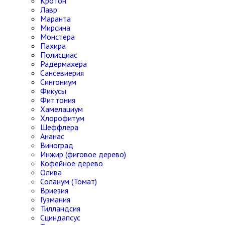
Кротон
Лавр
Маранта
Мирсина
Монстера
Пахира
Полисциас
Радермахера
Сансевиерия
Сингониум
Фикусы
Фиттония
Хамелациум
Хлорофитум
Шеффлера
Ананас
Виноград
Инжир (фиговое дерево)
Кофейное дерево
Олива
Соланум (Томат)
Вриезия
Гузмания
Тилландсия
Сциндапсус