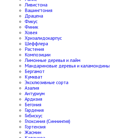
Ливистона
Вашингтония
Драцена
Фикус
Финик
Ховея
Хризалидокарпус
Шеффлера
Растения
Композиции
Лимонные деревья и лайм
Мандариновые деревья и каламондины
Бергамот
Кумкват
Эксклюзивные сорта
Азалия
Антуриум
Ардизия
Бегония
Гардения
Гибискус
Глоксиния (Синнингия)
Гортензия
Жасмин
Каланхоэ