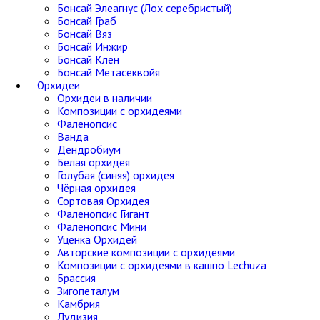
Бонсай Элеагнус (Лох серебристый)
Бонсай Граб
Бонсай Вяз
Бонсай Инжир
Бонсай Клён
Бонсай Метасеквойя
Орхидеи
Орхидеи в наличии
Композиции с орхидеями
Фаленопсис
Ванда
Дендробиум
Белая орхидея
Голубая (синяя) орхидея
Чёрная орхидея
Сортовая Орхидея
Фаленопсис Гигант
Фаленопсис Мини
Уценка Орхидей
Авторские композиции с орхидеями
Композиции с орхидеями в кашпо Lechuza
Брассия
Зигопеталум
Камбрия
Лудизия