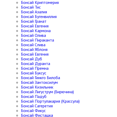
Бонсай Криптомерия
Бонсай Тис
Бонсай Азалия
Бонсай Бугенвиллия
Бонсай Гранат
Бонсай Евгения
Бонсай Кармона
Бонсай Олива
Бонсай Пираканта
Бонсай Слива
Бонсай Яблоня
Бонсай Евгения
Бонсай Дуб
Бонсай Дуранта
Бонсай Премна
Бонсай Буксус
Бонсай Гинкго Билоба
Бонсай Зантоксилум
Бонсай Кизильник
Бонсай Лигуструм (Бирючина)
Бонсай Падуб
Бонсай Портулакария (Крассула)
Бонсай Сагеретия
Бонсай Фикус
Бонсай Фисташка