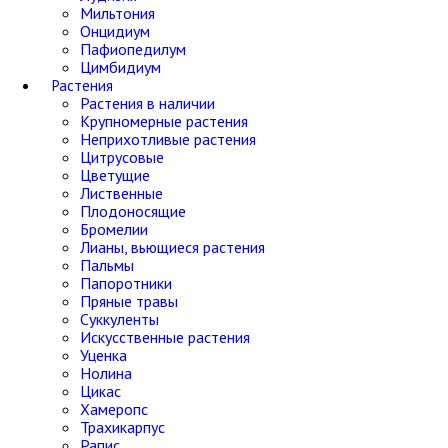
Мильтония
Онцидиум
Пафиопедилум
Цимбидиум
Растения
Растения в наличии
Крупномерные растения
Неприхотливые растения
Цитрусовые
Цветущие
Лиственные
Плодоносящие
Бромелии
Лианы, вьющиеся растения
Пальмы
Папоротники
Пряные травы
Суккуленты
Искусственные растения
Уценка
Нолина
Цикас
Хамеропс
Трахикарпус
Рапис