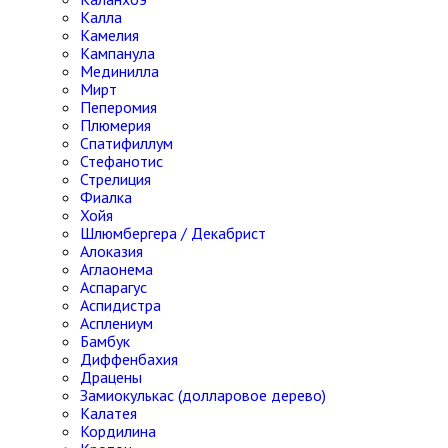
Калла
Камелия
Кампанула
Мединилла
Мирт
Пеперомия
Плюмерия
Спатифиллум
Стефанотис
Стрелиция
Фиалка
Хойя
Шлюмбергера / Декабрист
Алоказия
Аглаонема
Аспарагус
Аспидистра
Асплениум
Бамбук
Диффенбахия
Драцены
Замиокулькас (долларовое дерево)
Калатея
Кордилина