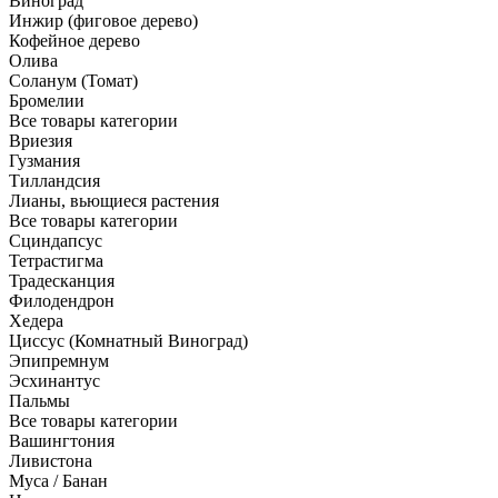
Виноград
Инжир (фиговое дерево)
Кофейное дерево
Олива
Соланум (Томат)
Бромелии
Все товары категории
Вриезия
Гузмания
Тилландсия
Лианы, вьющиеся растения
Все товары категории
Сциндапсус
Тетрастигма
Традесканция
Филодендрон
Хедера
Циссус (Комнатный Виноград)
Эпипремнум
Эсхинантус
Пальмы
Все товары категории
Вашингтония
Ливистона
Муса / Банан