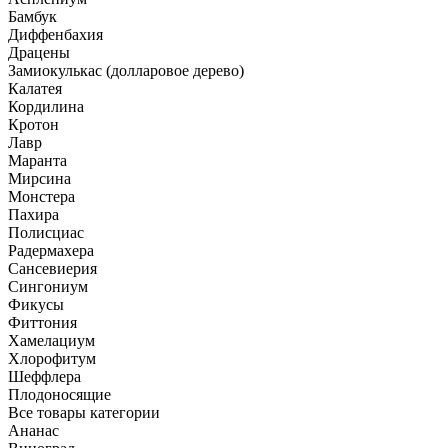
Бамбук
Диффенбахия
Драцены
Замиокулькас (долларовое дерево)
Калатея
Кордилина
Кротон
Лавр
Маранта
Мирсина
Монстера
Пахира
Полисциас
Радермахера
Сансевиерия
Сингониум
Фикусы
Фиттония
Хамелациум
Хлорофитум
Шеффлера
Плодоносящие
Все товары категории
Ананас