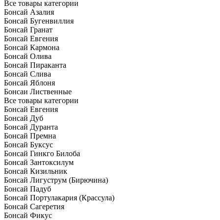
Все товары категории
Бонсай Азалия
Бонсай Бугенвиллия
Бонсай Гранат
Бонсай Евгения
Бонсай Кармона
Бонсай Олива
Бонсай Пираканта
Бонсай Слива
Бонсай Яблоня
Бонсаи Лиственные
Все товары категории
Бонсай Евгения
Бонсай Дуб
Бонсай Дуранта
Бонсай Премна
Бонсай Буксус
Бонсай Гинкго Билоба
Бонсай Зантоксилум
Бонсай Кизильник
Бонсай Лигуструм (Бирючина)
Бонсай Падуб
Бонсай Портулакария (Крассула)
Бонсай Сагеретия
Бонсай Фикус