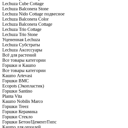
Lechuza Cube Cottage
Lechuza Balconera Stone
Lechuza Nido Cottage подвесное
Lechuza Balconera Color
Lechuza Balconera Cottage
Lechuza Trio Cottage
Lechuza Trio Stone
Уцененная Lechuza
Lechuza Субстраты
Lechuza Аксессуары
Всё для растений
Все товары категории
Горшки и Кашпо
Все товары категории
Кашпо Artevasi
Горшки BMC
Ecopots (Экопластик)
Горшки Santino
Planta Vita
Кашпо Nobilis Marco
Горшки Treez
Горшки Керамика
Горшки Стекло
Горшки Бетон/Цемент/Гипс
Кашпо для орхидей