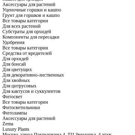
Аксессуары для растений
Уценочные горшки и кашпо
Грунт для горшков и кашпо
Все товары категории
Для всех растений
Субстраты для орхидей
Компоненты для пересадки
Удобрения
Все товары категории
Средства от вредителей
Для орхидей
Для бонсай
Для цветущих
Для декоративно-лиственных
Для хвойных
Для цитрусовых
Для кактусов и суккулентов
Фитосвет
Все товары категории
Фитосветильники
Фитолампы
Аксессуары для растений
Zema
Luxury Plants
Москва, улица Покрышкина 4, ТЦ Звездочка, 4 этаж