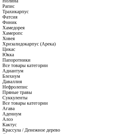
Нолина
Рапис
Трахикарпус
Фатсия
Финик
Хамедорея
Хамеропс
Ховея
Хризалидокарпус (Арека)
Цикас
Юкка
Папоротники
Все товары категории
Адиантум
Блехнум
Даваллия
Нефролепис
Пряные травы
Суккуленты
Все товары категории
Агава
Адениум
Алоэ
Кактус
Крассула / Денежное дерево