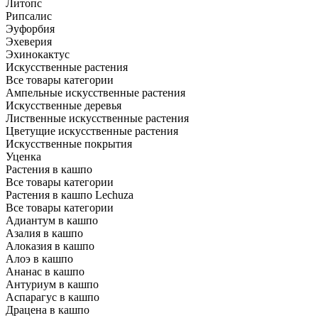
Литопс
Рипсалис
Эуфорбия
Эхеверия
Эхинокактус
Искусственные растения
Все товары категории
Ампельные искусственные растения
Искусственные деревья
Лиственные искусственные растения
Цветущие искусственные растения
Искусственные покрытия
Уценка
Растения в кашпо
Все товары категории
Растения в кашпо Lechuza
Все товары категории
Адиантум в кашпо
Азалия в кашпо
Алоказия в кашпо
Алоэ в кашпо
Ананас в кашпо
Антуриум в кашпо
Аспарагус в кашпо
Драцена в кашпо