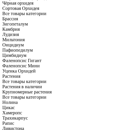
Чёрная орхидея
Сортовая Орхидея
Все товары категории
Брассия
Зигопеталум
Камбрия
Лудизия
Мильтония
Онцидиум
Пафиопедилум
Цимбидиум
Фаленопсис Гигант
Фаленопсис Мини
Уценка Орхидей
Растения
Все товары категории
Растения в наличии
Крупномерные растения
Все товары категории
Нолина
Цикас
Хамеропс
Трахикарпус
Рапис
Ливистона