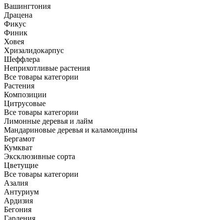
Вашингтония
Драцена
Фикус
Финик
Ховея
Хризалидокарпус
Шеффлера
Неприхотливые растения
Все товары категории
Растения
Композиции
Цитрусовые
Все товары категории
Лимонные деревья и лайм
Мандариновые деревья и каламондины
Бергамот
Кумкват
Эксклюзивные сорта
Цветущие
Все товары категории
Азалия
Антуриум
Ардизия
Бегония
Гардения