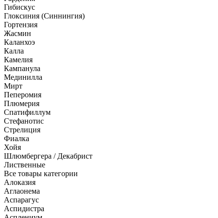
Гибискус
Глоксиния (Синнингия)
Гортензия
Жасмин
Каланхоэ
Калла
Камелия
Кампанула
Мединилла
Мирт
Пеперомия
Плюмерия
Спатифиллум
Стефанотис
Стрелиция
Фиалка
Хойя
Шлюмбергера / Декабрист
Лиственные
Все товары категории
Алоказия
Аглаонема
Аспарагус
Аспидистра
Асплениум