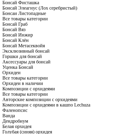
Бонсай Фисташка
Бонсай Элеагнус (Лох серебристый)
Бонсаи Листопадные
Все товары категории
Бонсай Граб
Бонсай Вяз
Бонсай Инжир
Бонсай Клён
Бонсай Метасеквойя
Эксклюзивный бонсай
Горшки для бонсай
Аксессуары для бонсай
Уценка Бонсай
Орхидеи
Все товары категории
Орхидеи в наличии
Композиции с орхидеями
Все товары категории
Авторские композиции с орхидеями
Композиции с орхидеями в кашпо Lechuza
Фаленопсис
Ванда
Дендробиум
Белая орхидея
Голубая (синяя) орхидея