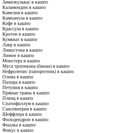
Замиокулькас в кашпо
Каламондин в кашпо
Камелия в кашпо
Кампанула в кашпо
Кофе в кашпо
Крассула в кашпо
Кротон в кашпо
Кумкват в кашпо
Лавр в кашпо
Ливистона в кашпо
Лимон в кашпо
Монстера в кашпо
Муса тропикана (банан) в кашпо
Нефролепис (папоротник) в кашпо
Олива в кашпо
Пахира в кашпо
Петуния в кашпо
Пряные травы в кашпо
Плющ в кашпо
Спатифиллум в кашпо
Сансевиерия в кашпо
Шеффлера в кашпо
Филодендрон в кашпо
Фиалка в кашпо
Фикус в кашпо