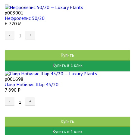
р003001
Нефролепис 50/20
6 720
₽
-
+
Купить
Купить в 1 клик
р001698
Лавр Нобилис Шар 45/20
7 890
₽
-
+
Купить
Купить в 1 клик