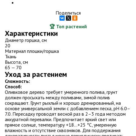
Поделиться
🏆 Топ растений
Характеристики
Диаметр горшка, см
20
Материал плошки/горшка
Ткань
Высота, см
65 — 70
Уход за растением
Сложность:
Способ:
Оливковое дерево требует умеренного полива, грунт
должен просыхать между поливами, зимой полив
сокращают. Грунт рыхлый и хорошо дренированный, на
основе универсальной земли с добавлением песка, pH 6.0–
7.0. Пересадку проводят весной раз в 2–3 года методом
аккуратной перевалки. Предпочитает яркий свет или
прямое солнце, температуру +18…+25 °C, умеренную
влажность и отсутствие сквозняков. Для поддержания
декоративности листья можно периодически протирать