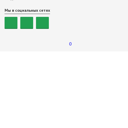
Мы в социальных сетях
0
Купить Оливковое дерево в джутовом кашпо 65/20
Услуги
Открытка
?
Подарочная упаковка
?
Топпер
?
7 190
₽