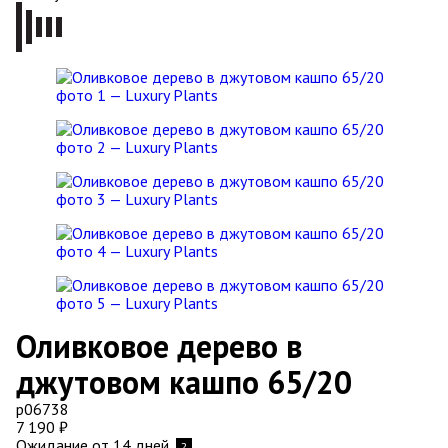
Оливковое дерево в
джутовом кашпо 65/20
р06738
7 190
₽
Ожидание от 14 дней
?