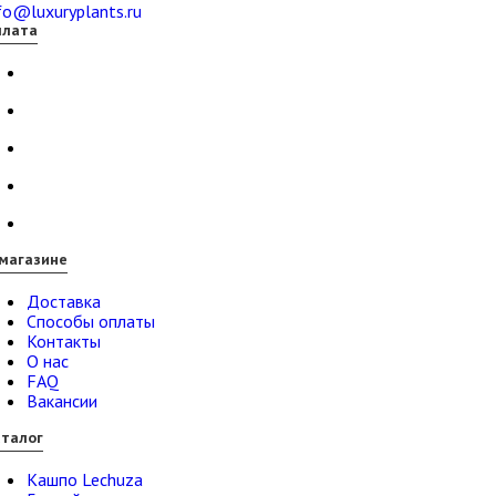
fo@luxuryplants.ru
плата
магазине
Доставка
Способы оплаты
Контакты
О нас
FAQ
Вакансии
талог
Кашпо Lechuza