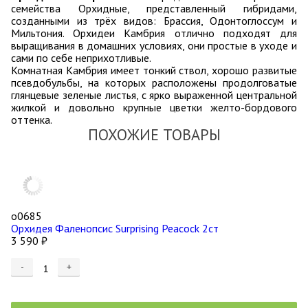
семейства Орхидные, представленный гибридами,
созданными из трёх видов: Брассия, Одонтоглоссум и
Мильтония. Орхидеи Камбрия отлично подходят для
выращивания в домашних условиях, они простые в уходе и
сами по себе неприхотливые.
Комнатная Камбрия имеет тонкий ствол, хорошо развитые
псевдобульбы, на которых расположены продолговатые
глянцевые зеленые листья, с ярко выраженной центральной
жилкой и довольно крупные цветки желто-бордового
оттенка.
ПОХОЖИЕ ТОВАРЫ
о0685
Орхидея Фаленопсис Surprising Peacock 2ст
3 590
₽
-
+