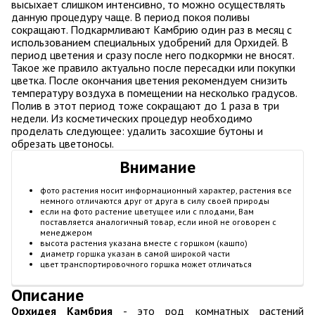
высыхает слишком интенсивно, то можно осуществлять
данную процедуру чаще. В период покоя поливы
сокращают. Подкармливают Камбрию один раз в месяц с
использованием специальных удобрений для Орхидей. В
период цветения и сразу после него подкормки не вносят.
Такое же правило актуально после пересадки или покупки
цветка. После окончания цветения рекомендуем снизить
температуру воздуха в помещении на несколько градусов.
Полив в этот период тоже сокращают до 1 раза в три
недели. Из косметических процедур необходимо
проделать следующее: удалить засохшие бутоны и
обрезать цветоносы.
Внимание
фото растения носит информационный характер, растения все
немного отличаются друг от друга в силу своей природы
если на фото растение цветущее или с плодами, Вам
поставляется аналогичный товар, если иной не оговорен с
менеджером
высота растения указана вместе с горшком (кашпо)
диаметр горшка указан в самой широкой части
цвет транспортировочного горшка может отличаться
Описание
Орхидея Камбрия
- это род комнатных растений