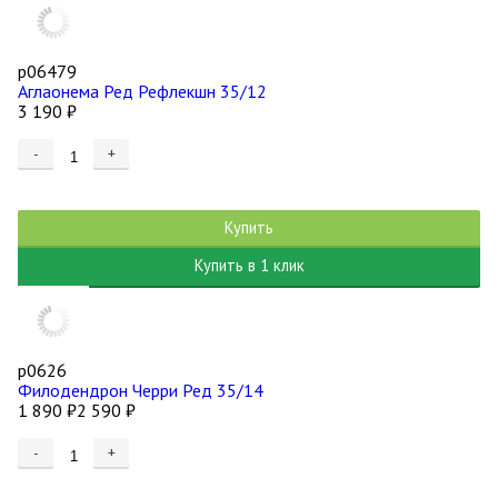
р06479
Аглаонема Ред Рефлекшн 35/12
3 190
₽
-
+
Купить
Купить в 1 клик
р0626
Филодендрон Черри Ред 35/14
1 890
₽
2 590
₽
-
+