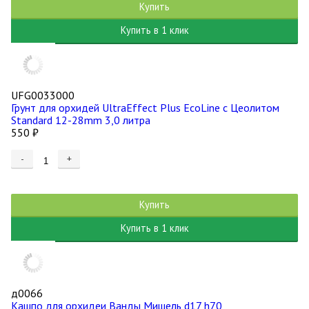
Купить
Купить в 1 клик
UFG0033000
Грунт для орхидей UltraEffect Plus EcoLine c Цеолитом
Standard 12-28mm 3,0 литра
550
₽
-
+
Купить
Купить в 1 клик
д0066
Кашпо для орхидеи Ванды Мишель d17 h70