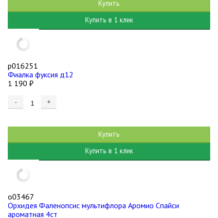
Купить
Купить в 1 клик
р016251
Фиалка фуксия д12
1 190
₽
-
+
Купить
Купить в 1 клик
о03467
Орхидея Фаленопсис мультифлора Аромио Спайси
ароматная 4ст