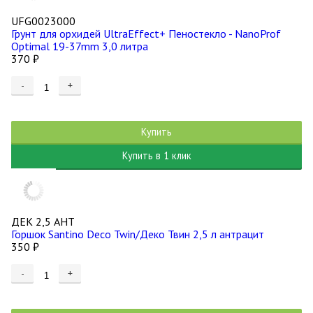
UFG0023000
Грунт для орхидей UltraEffect+ Пеностекло - NanoProf
Optimal 19-37mm 3,0 литра
370
₽
-
+
Купить
Купить в 1 клик
ДЕК 2,5 АНТ
Горшок Santino Deco Twin/Деко Твин 2,5 л антрацит
350
₽
-
+