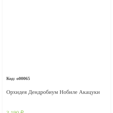
о00065
Орхидея Дендробиум Нобиле Акацуки
3 190
₽