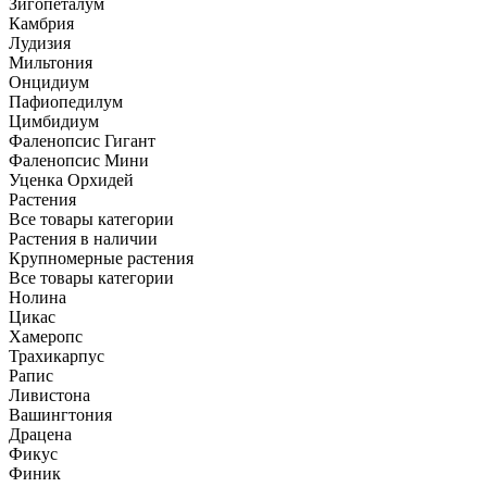
Зигопеталум
Камбрия
Лудизия
Мильтония
Онцидиум
Пафиопедилум
Цимбидиум
Фаленопсис Гигант
Фаленопсис Мини
Уценка Орхидей
Растения
Все товары категории
Растения в наличии
Крупномерные растения
Все товары категории
Нолина
Цикас
Хамеропс
Трахикарпус
Рапис
Ливистона
Вашингтония
Драцена
Фикус
Финик