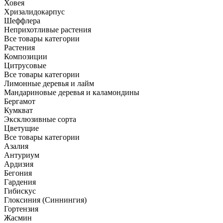
Ховея
Хризалидокарпус
Шеффлера
Неприхотливые растения
Все товары категории
Растения
Композиции
Цитрусовые
Все товары категории
Лимонные деревья и лайм
Мандариновые деревья и каламондины
Бергамот
Кумкват
Эксклюзивные сорта
Цветущие
Все товары категории
Азалия
Антуриум
Ардизия
Бегония
Гардения
Гибискус
Глоксиния (Синнингия)
Гортензия
Жасмин