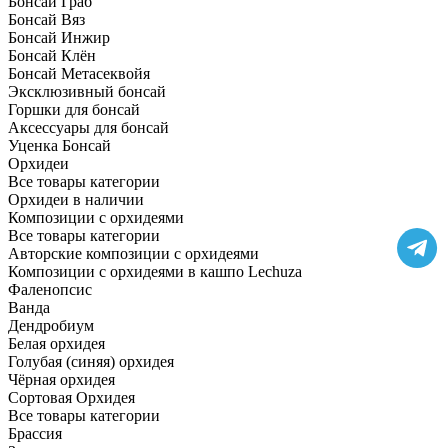
Бонсай Граб
Бонсай Вяз
Бонсай Инжир
Бонсай Клён
Бонсай Метасеквойя
Эксклюзивный бонсай
Горшки для бонсай
Аксессуары для бонсай
Уценка Бонсай
Орхидеи
Все товары категории
Орхидеи в наличии
Композиции с орхидеями
Все товары категории
Авторские композиции с орхидеями
Композиции с орхидеями в кашпо Lechuza
Фаленопсис
Ванда
Дендробиум
Белая орхидея
Голубая (синяя) орхидея
Чёрная орхидея
Сортовая Орхидея
Все товары категории
Брассия