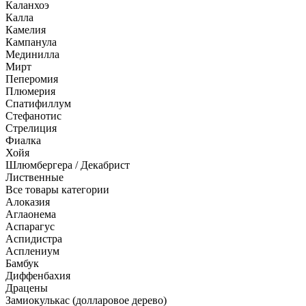
Каланхоэ
Калла
Камелия
Кампанула
Мединилла
Мирт
Пеперомия
Плюмерия
Спатифиллум
Стефанотис
Стрелиция
Фиалка
Хойя
Шлюмбергера / Декабрист
Лиственные
Все товары категории
Алоказия
Аглаонема
Аспарагус
Аспидистра
Асплениум
Бамбук
Диффенбахия
Драцены
Замиокулькас (долларовое дерево)