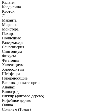
Калатея
Кордилина
Кротон
Лавр
Маранта
Мирсина
Монстера
Пахира
Полисциас
Радермахера
Сансевиерия
Сингониум
Фикусы
Фиттония
Хамелациум
Хлорофитум
Шеффлера
Плодоносящие
Все товары категории
Ананас
Виноград
Инжир (фиговое дерево)
Кофейное дерево
Олива
Соланум (Томат)