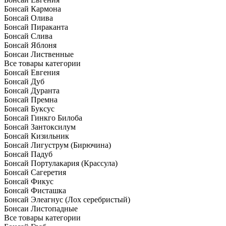
Бонсай Кармона
Бонсай Олива
Бонсай Пираканта
Бонсай Слива
Бонсай Яблоня
Бонсаи Лиственные
Все товары категории
Бонсай Евгения
Бонсай Дуб
Бонсай Дуранта
Бонсай Премна
Бонсай Буксус
Бонсай Гинкго Билоба
Бонсай Зантоксилум
Бонсай Кизильник
Бонсай Лигуструм (Бирючина)
Бонсай Падуб
Бонсай Портулакария (Крассула)
Бонсай Сагеретия
Бонсай Фикус
Бонсай Фисташка
Бонсай Элеагнус (Лох серебристый)
Бонсаи Листопадные
Все товары категории