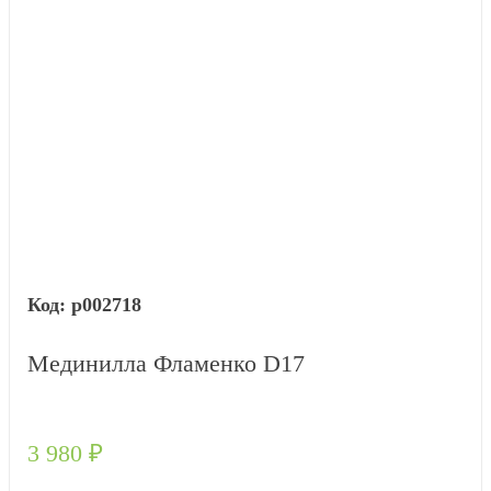
р002718
Мединилла Фламенко D17
3 980
₽