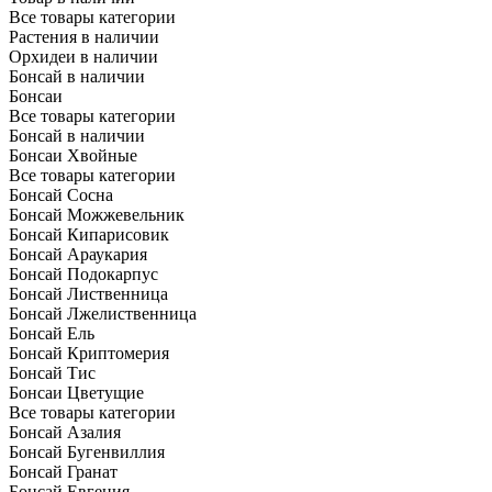
Все товары категории
Растения в наличии
Орхидеи в наличии
Бонсай в наличии
Бонсаи
Все товары категории
Бонсай в наличии
Бонсаи Хвойные
Все товары категории
Бонсай Сосна
Бонсай Можжевельник
Бонсай Кипарисовик
Бонсай Араукария
Бонсай Подокарпус
Бонсай Лиственница
Бонсай Лжелиственница
Бонсай Ель
Бонсай Криптомерия
Бонсай Тис
Бонсаи Цветущие
Все товары категории
Бонсай Азалия
Бонсай Бугенвиллия
Бонсай Гранат
Бонсай Евгения