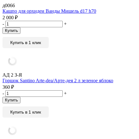
д0066
Кашпо для орхидеи Ванды Мишель d17 h70
2 000
₽
-
+
Купить
Купить в 1 клик
АД 2 З-Я
Горшок Santino Arte-dea/Арте-дея 2 л зеленое яблоко
360
₽
-
+
Купить
Купить в 1 клик