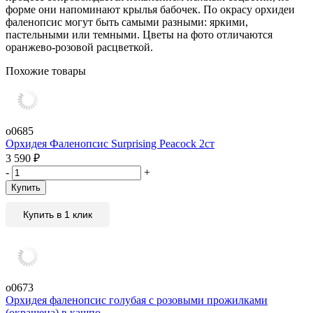
форме они напоминают крылья бабочек. По окрасу орхидеи
фаленопсис могут быть самыми разными: яркими,
пастельными или темными. Цветы на фото отличаются
оранжево-розовой расцветкой.
Похожие товары
о0685
Орхидея Фаленопсис Surprising Peacock 2ст
3 590
₽
-
+
Купить
Купить в 1 клик
о0673
Орхидея фаленопсис голубая с розовыми прожилками
(окрашена) в кашпо