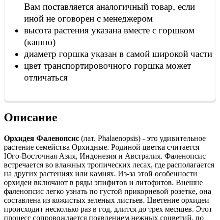
Вам поставляется аналогичный товар, если
иной не оговорен с менеджером
высота растения указана вместе с горшком
(кашпо)
диаметр горшка указан в самой широкой части
цвет транспортировочного горшка может
отличаться
Описание
Орхидея Фаленопсис
(лат. Phalaenopsis) - это удивительное
растение семейства Орхидные. Родиной цветка считается
Юго-Восточная Азия, Индонезия и Австралия. Фаленопсис
встречается во влажных тропических лесах, где располагается
на других растениях или камнях. Из-за этой особенности
орхидеи включают в ряды эпифитов и литофитов. Внешне
фаленопсис легко узнать по густой прикорневой розетке, она
составлена из кожистых зеленых листьев. Цветение орхидеи
происходит несколько раз в год, длится до трех месяцев. Этот
процесс сопровождается появлением нежных соцветий, по