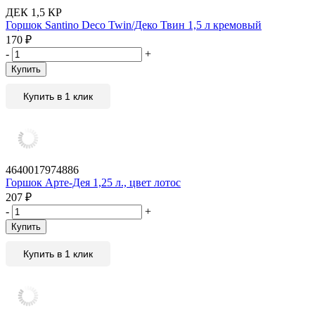
ДЕК 1,5 КР
Горшок Santino Deco Twin/Деко Твин 1,5 л кремовый
170
₽
-
+
Купить
Купить в 1 клик
4640017974886
Горшок Арте-Дея 1,25 л., цвет лотос
207
₽
-
+
Купить
Купить в 1 клик