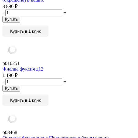
3 890
₽
-
+
Купить
Купить в 1 клик
р016251
Фиалка фуксия д12
1 190
₽
-
+
Купить
Купить в 1 клик
о03468
Орхидея Фаленопсис Flora розовая в белом кашпо