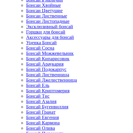
Бонсаи Хвойные
Бонсаи Цветущие
Бонсаи Лиственные
Бонсаи Листопадные
Эксклюзивный бонсай
Горшки для бонсай
Аксессуары для бонсай
Уценка Бонсай
Бонсай Сосна
Бонсай Можжевельник
Бонсай Кипарисовик
Бонсай Араукария
Бонсай Подокарпус
Бонсай Лиственница
Бонсай Лжелиственница
Бонсай Ель
Бонсай Криптомерия
Бонсай Тис
Бонсай Азалия
Бонсай Бугенвиллия
Бонсай Гранат
Бонсай Евгения
Бонсай Кармона
Бонсай Олива