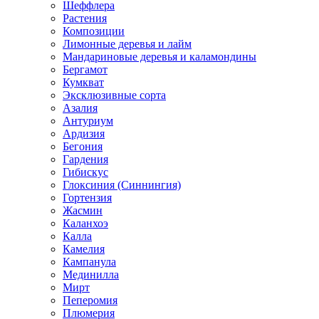
Шеффлера
Растения
Композиции
Лимонные деревья и лайм
Мандариновые деревья и каламондины
Бергамот
Кумкват
Эксклюзивные сорта
Азалия
Антуриум
Ардизия
Бегония
Гардения
Гибискус
Глоксиния (Синнингия)
Гортензия
Жасмин
Каланхоэ
Калла
Камелия
Кампанула
Мединилла
Мирт
Пеперомия
Плюмерия