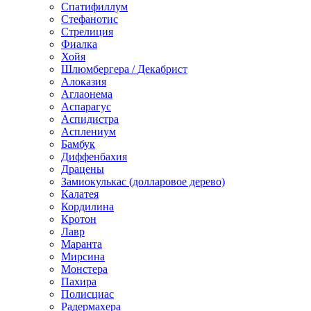
Спатифиллум
Стефанотис
Стрелиция
Фиалка
Хойя
Шлюмбергера / Декабрист
Алоказия
Аглаонема
Аспарагус
Аспидистра
Асплениум
Бамбук
Диффенбахия
Драцены
Замиокулькас (долларовое дерево)
Калатея
Кордилина
Кротон
Лавр
Маранта
Мирсина
Монстера
Пахира
Полисциас
Радермахера