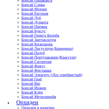
Бонсай Пираканта
Бонсай Слива
Бонсай Яблоня
Бонсай Евгения
Бонсай Дуб
Бонсай Дуранта
Бонсай Премна
Бонсай Буксус
Бонсай Гинкго Билоба
Бонсай Зантоксилум
Бонсай Кизильник
Бонсай Лигуструм (Бирючина)
Бонсай Падуб
Бонсай Портулакария (Крассула)
Бонсай Сагеретия
Бонсай Фикус
Бонсай Фисташка
Бонсай Элеагнус (Лох серебристый)
Бонсай Граб
Бонсай Вяз
Бонсай Инжир
Бонсай Клён
Бонсай Метасеквойя
Орхидеи
Орхидеи в наличии