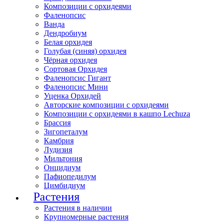
Композиции с орхидеями
Фаленопсис
Ванда
Дендробиум
Белая орхидея
Голубая (синяя) орхидея
Чёрная орхидея
Сортовая Орхидея
Фаленопсис Гигант
Фаленопсис Мини
Уценка Орхидей
Авторские композиции с орхидеями
Композиции с орхидеями в кашпо Lechuza
Брассия
Зигопеталум
Камбрия
Лудизия
Мильтония
Онцидиум
Пафиопедилум
Цимбидиум
Растения
Растения в наличии
Крупномерные растения