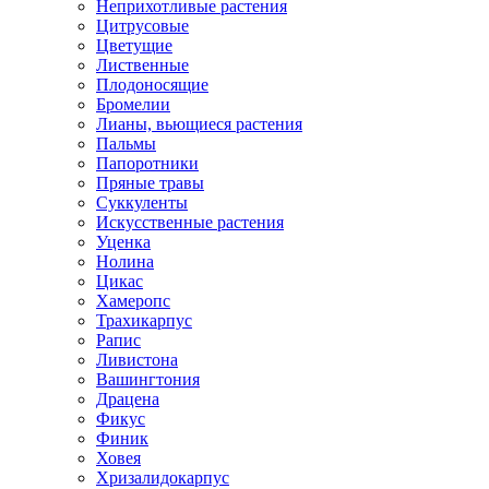
Неприхотливые растения
Цитрусовые
Цветущие
Лиственные
Плодоносящие
Бромелии
Лианы, вьющиеся растения
Пальмы
Папоротники
Пряные травы
Суккуленты
Искусственные растения
Уценка
Нолина
Цикас
Хамеропс
Трахикарпус
Рапис
Ливистона
Вашингтония
Драцена
Фикус
Финик
Ховея
Хризалидокарпус