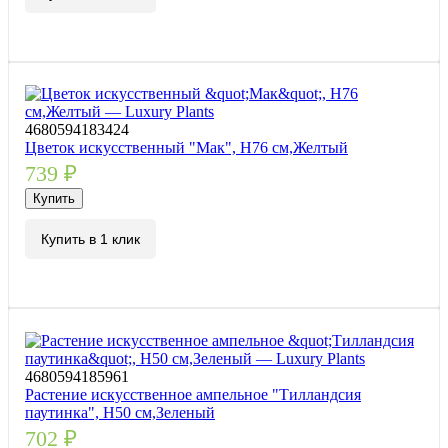
4680594183424
Цветок искусственный "Мак", Н76 см,Желтый
739
₽
Купить
Купить в 1 клик
4680594185961
Растение искусственное ампельное "Тилландсия
паутинка", H50 см,Зеленый
702
₽