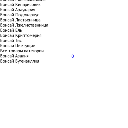
Бонсай Кипарисовик
Бонсай Араукария
Бонсай Подокарпус
Бонсай Лиственница
Бонсай Лжелиственница
Бонсай Ель
Бонсай Криптомерия
Бонсай Тис
Бонсаи Цветущие
Все товары категории
Бонсай Азалия
0
Бонсай Бугенвиллия
Бонсай Гранат
Бонсай Евгения
Бонсай Кармона
Бонсай Олива
Бонсай Пираканта
Бонсай Слива
Бонсай Яблоня
Бонсаи Лиственные
Все товары категории
Бонсай Евгения
Бонсай Дуб
Бонсай Дуранта
Бонсай Премна