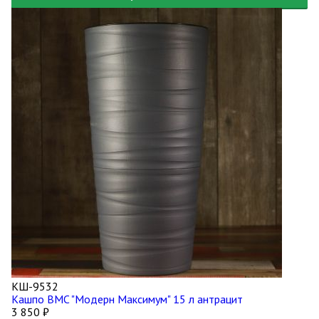
КШ-9532
Кашпо BMC "Модерн Максимум" 15 л антрацит
3 850
₽