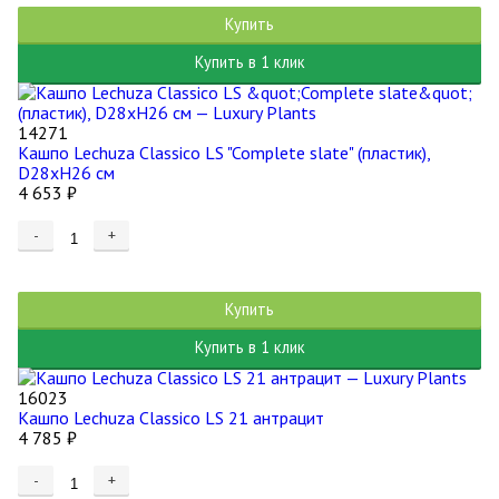
Купить
Купить в 1 клик
14271
Кашпо Lechuza Classico LS "Complete slate" (пластик),
D28xH26 см
4 653
₽
-
+
Купить
Купить в 1 клик
16023
Кашпо Lechuza Classico LS 21 антрацит
4 785
₽
-
+