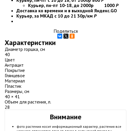
Курьер, пн-пт с 10 до 18, от 2000р
800
Р
Курьер, пн-пт 10-18, до 2000р
1000
Р
Доставка ко времени и в выходной
Яндекс.GO
Курьер, за МКАД с 10 до 21
30р/км
Р
Поделиться
Характеристики
Диаметр горшка, см
40
Цвет
Антрацит
Покрытие
Глянцевое
Материал
Пластик
Размеры, см
40 × 41
Объем для растения, л.
28
Внимание
фото растения носит информационный характер, растения все
немного отличаются друг от друга в силу своей природы