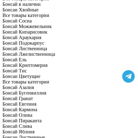
Бонсай в наличии
Бонсаи Хвойные
Все товары категории
Бонсай Сосна
Бонсай Можжевельник
Бонсай Кипарисовик
Бонсай Араукария
Бонсай Подокарпус
Бонсай Лиственница
Бонсай Лжелиственница
Бонсай Ель
Бонсай Криптомерия
Бонсай Тис
Бонсаи Цветущие
Все товары категории
Бонсай Азалия
Бонсай Бугенвиллия
Бонсай Гранат
Бонсай Евгения
Бонсай Кармона
Бонсай Олива
Бонсай Пираканта
Бонсай Слива
Бонсай Яблоня
Бонсаи Лиственные