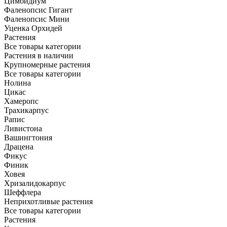
Цимбидиум
Фаленопсис Гигант
Фаленопсис Мини
Уценка Орхидей
Растения
Все товары категории
Растения в наличии
Крупномерные растения
Все товары категории
Нолина
Цикас
Хамеропс
Трахикарпус
Рапис
Ливистона
Вашингтония
Драцена
Фикус
Финик
Ховея
Хризалидокарпус
Шеффлера
Неприхотливые растения
Все товары категории
Растения