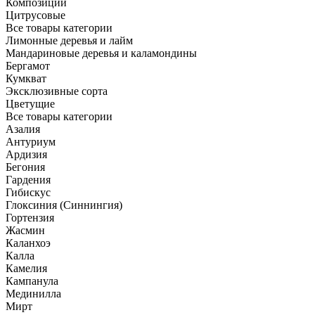
Композиции
Цитрусовые
Все товары категории
Лимонные деревья и лайм
Мандариновые деревья и каламондины
Бергамот
Кумкват
Эксклюзивные сорта
Цветущие
Все товары категории
Азалия
Антуриум
Ардизия
Бегония
Гардения
Гибискус
Глоксиния (Синнингия)
Гортензия
Жасмин
Каланхоэ
Калла
Камелия
Кампанула
Мединилла
Мирт