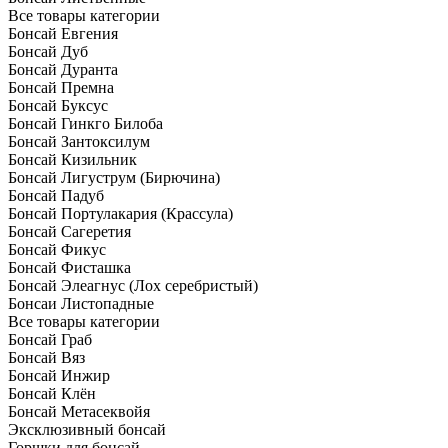
Все товары категории
Бонсай Евгения
Бонсай Дуб
Бонсай Дуранта
Бонсай Премна
Бонсай Буксус
Бонсай Гинкго Билоба
Бонсай Зантоксилум
Бонсай Кизильник
Бонсай Лигуструм (Бирючина)
Бонсай Падуб
Бонсай Портулакария (Крассула)
Бонсай Сагеретия
Бонсай Фикус
Бонсай Фисташка
Бонсай Элеагнус (Лох серебристый)
Бонсаи Листопадные
Все товары категории
Бонсай Граб
Бонсай Вяз
Бонсай Инжир
Бонсай Клён
Бонсай Метасеквойя
Эксклюзивный бонсай
Горшки для бонсай