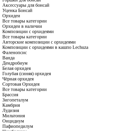
Аксессуары для бонсай
Уценка Бонсай
Орхидеи
Все товары категории
Орхидеи в наличии
Композиции с орхидеями
Все товары категории
Авторские композиции с орхидеями
Композиции с орхидеями в кашпо Lechuza
Фаленопсис
Ванда
Дендробиум
Белая орхидея
Голубая (синяя) орхидея
Чёрная орхидея
Сортовая Орхидея
Все товары категории
Брассия
Зигопеталум
Камбрия
Лудизия
Мильтония
Онцидиум
Пафиопедилум