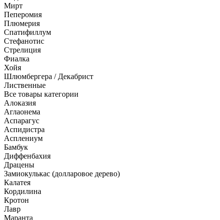
Мирт
Пеперомия
Плюмерия
Спатифиллум
Стефанотис
Стрелиция
Фиалка
Хойя
Шлюмбергера / Декабрист
Лиственные
Все товары категории
Алоказия
Аглаонема
Аспарагус
Аспидистра
Асплениум
Бамбук
Диффенбахия
Драцены
Замиокулькас (долларовое дерево)
Калатея
Кордилина
Кротон
Лавр
Маранта