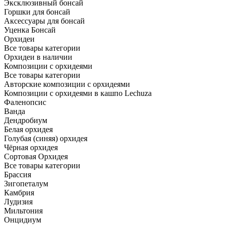
Эксклюзивный бонсай
Горшки для бонсай
Аксессуары для бонсай
Уценка Бонсай
Орхидеи
Все товары категории
Орхидеи в наличии
Композиции с орхидеями
Все товары категории
Авторские композиции с орхидеями
Композиции с орхидеями в кашпо Lechuza
Фаленопсис
Ванда
Дендробиум
Белая орхидея
Голубая (синяя) орхидея
Чёрная орхидея
Сортовая Орхидея
Все товары категории
Брассия
Зигопеталум
Камбрия
Лудизия
Мильтония
Онцидиум