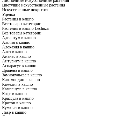
Лиственные искусственные растения
Цветущие искусственные растения
Искусственные покрытия
Уценка
Растения в кашпо
Все товары категории
Растения в кашпо Lechuza
Все товары категории
Адиантум в кашпо
Азалия в кашпо
Алоказия в кашпо
Алоэ в кашпо
Ананас в кашпо
Антуриум в кашпо
Аспарагус в кашпо
Драцена в кашпо
Замиокулькас в кашпо
Каламондин в кашпо
Камелия в кашпо
Кампанула в кашпо
Кофе в кашпо
Крассула в кашпо
Кротон в кашпо
Кумкват в кашпо
Лавр в кашпо