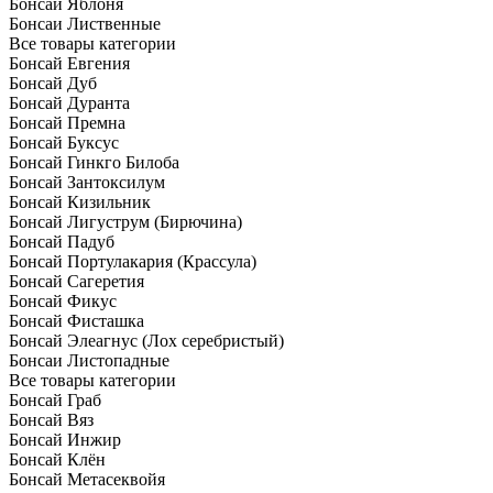
Бонсай Яблоня
Бонсаи Лиственные
Все товары категории
Бонсай Евгения
Бонсай Дуб
Бонсай Дуранта
Бонсай Премна
Бонсай Буксус
Бонсай Гинкго Билоба
Бонсай Зантоксилум
Бонсай Кизильник
Бонсай Лигуструм (Бирючина)
Бонсай Падуб
Бонсай Портулакария (Крассула)
Бонсай Сагеретия
Бонсай Фикус
Бонсай Фисташка
Бонсай Элеагнус (Лох серебристый)
Бонсаи Листопадные
Все товары категории
Бонсай Граб
Бонсай Вяз
Бонсай Инжир
Бонсай Клён
Бонсай Метасеквойя