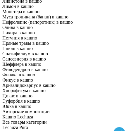
Ливистона в кашпо
Лимон в кашпо
Монстера в кашпо
Муса тропикана (банан) в кашпо
Нефролепис (папоротник) в кашпо
Олива в кашпо
Пахира в кашпо
Петуния в кашпо
Пряные травы в кашпо
Плющ в кашпо
Спатифиллум в кашпо
Сансевиерия в кашпо
Шеффлера в кашпо
Филодендрон в кашпо
Фиалка в кашпо
Фикус в кашпо
Хризалидокарпус в кашпо
Хлорофитум в кашпо
Цикас в кашпо
Эуфорбия в кашпо
Юкка в кашпо
Авторские композиции
Кашпо Lechuza
Все товары категории
Lechuza Puro