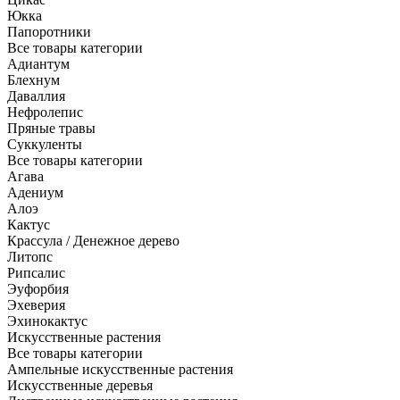
Юкка
Папоротники
Все товары категории
Адиантум
Блехнум
Даваллия
Нефролепис
Пряные травы
Суккуленты
Все товары категории
Агава
Адениум
Алоэ
Кактус
Крассула / Денежное дерево
Литопс
Рипсалис
Эуфорбия
Эхеверия
Эхинокактус
Искусственные растения
Все товары категории
Ампельные искусственные растения
Искусственные деревья