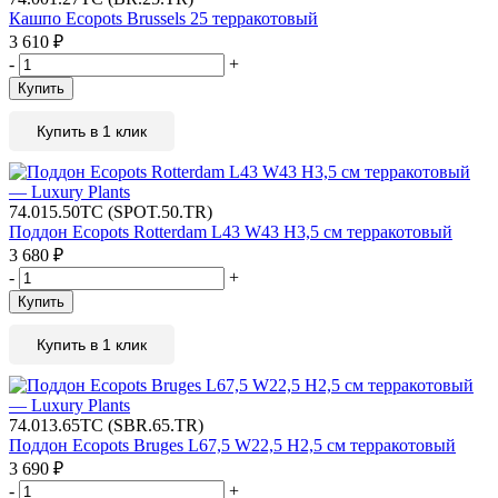
Кашпо Ecopots Brussels 25 терракотовый
3 610
₽
-
+
Купить
Купить в 1 клик
74.015.50TC (SPOT.50.TR)
Поддон Ecopots Rotterdam L43 W43 H3,5 см терракотовый
3 680
₽
-
+
Купить
Купить в 1 клик
74.013.65TC (SBR.65.TR)
Поддон Ecopots Bruges L67,5 W22,5 H2,5 см терракотовый
3 690
₽
-
+