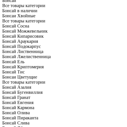
Бонсаи
Все товары категории
Бонсай в наличии
Бонсаи Хвойные
Все товары категории
Бонсай Сосна
Бонсай Можжевельник
Бонсай Кипарисовик
Бонсай Араукария
Бонсай Подокарпус
Бонсай Лиственница
Бонсай Лжелиственница
Бонсай Ель
Бонсай Криптомерия
Бонсай Тис
Бонсаи Цветущие
Все товары категории
Бонсай Азалия
Бонсай Бугенвиллия
Бонсай Гранат
Бонсай Евгения
Бонсай Кармона
Бонсай Олива
Бонсай Пираканта
Бонсай Слива