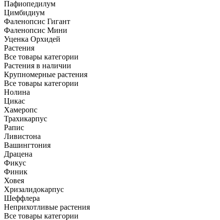
Пафиопедилум
Цимбидиум
Фаленопсис Гигант
Фаленопсис Мини
Уценка Орхидей
Растения
Все товары категории
Растения в наличии
Крупномерные растения
Все товары категории
Нолина
Цикас
Хамеропс
Трахикарпус
Рапис
Ливистона
Вашингтония
Драцена
Фикус
Финик
Ховея
Хризалидокарпус
Шеффлера
Неприхотливые растения
Все товары категории