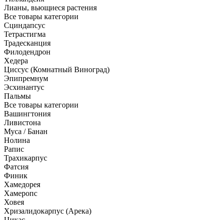
Лианы, вьющиеся растения
Все товары категории
Сциндапсус
Тетрастигма
Традесканция
Филодендрон
Хедера
Циссус (Комнатный Виноград)
Эпипремнум
Эсхинантус
Пальмы
Все товары категории
Вашингтония
Ливистона
Муса / Банан
Нолина
Рапис
Трахикарпус
Фатсия
Финик
Хамедорея
Хамеропс
Ховея
Хризалидокарпус (Арека)
Цикас