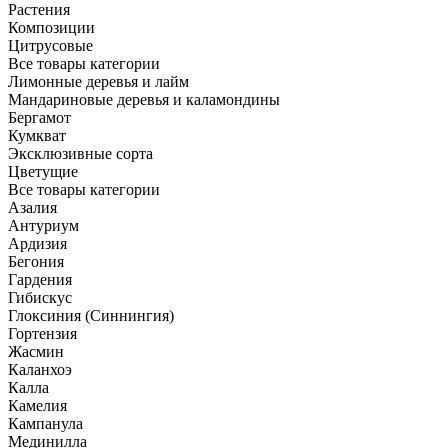
Растения
Композиции
Цитрусовые
Все товары категории
Лимонные деревья и лайм
Мандариновые деревья и каламондины
Бергамот
Кумкват
Эксклюзивные сорта
Цветущие
Все товары категории
Азалия
Антуриум
Ардизия
Бегония
Гардения
Гибискус
Глоксиния (Синнингия)
Гортензия
Жасмин
Каланхоэ
Калла
Камелия
Кампанула
Мединилла