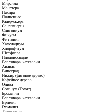
Мирсина
Монстера
Пахира
Полисциас
Радермахера
Сансевиерия
Сингониум
Фикусы
Фиттония
Хамелациум
Хлорофитум
Шеффлера
Плодоносящие
Все товары категории
Ананас
Виноград
Инжир (фиговое дерево)
Кофейное дерево
Олива
Соланум (Томат)
Бромелии
Все товары категории
Вриезия
Гузмания
Тилландсия