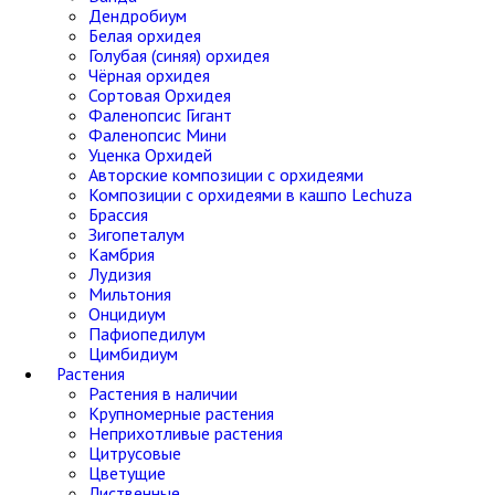
Дендробиум
Белая орхидея
Голубая (синяя) орхидея
Чёрная орхидея
Сортовая Орхидея
Фаленопсис Гигант
Фаленопсис Мини
Уценка Орхидей
Авторские композиции с орхидеями
Композиции с орхидеями в кашпо Lechuza
Брассия
Зигопеталум
Камбрия
Лудизия
Мильтония
Онцидиум
Пафиопедилум
Цимбидиум
Растения
Растения в наличии
Крупномерные растения
Неприхотливые растения
Цитрусовые
Цветущие
Лиственные