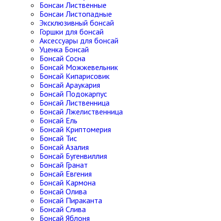
Бонсаи Лиственные
Бонсаи Листопадные
Эксклюзивный бонсай
Горшки для бонсай
Аксессуары для бонсай
Уценка Бонсай
Бонсай Сосна
Бонсай Можжевельник
Бонсай Кипарисовик
Бонсай Араукария
Бонсай Подокарпус
Бонсай Лиственница
Бонсай Лжелиственница
Бонсай Ель
Бонсай Криптомерия
Бонсай Тис
Бонсай Азалия
Бонсай Бугенвиллия
Бонсай Гранат
Бонсай Евгения
Бонсай Кармона
Бонсай Олива
Бонсай Пираканта
Бонсай Слива
Бонсай Яблоня