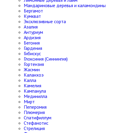
Лимонные деревья и лайм
Мандариновые деревья и каламондины
Бергамот
Кумкват
Эксклюзивные сорта
Азалия
Антуриум
Ардизия
Бегония
Гардения
Гибискус
Глоксиния (Синнингия)
Гортензия
Жасмин
Каланхоэ
Калла
Камелия
Кампанула
Мединилла
Мирт
Пеперомия
Плюмерия
Спатифиллум
Стефанотис
Стрелиция