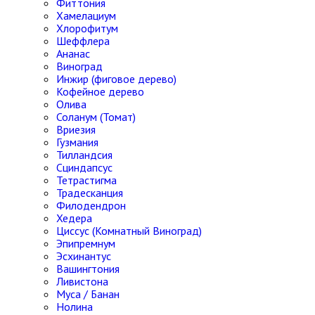
Фиттония
Хамелациум
Хлорофитум
Шеффлера
Ананас
Виноград
Инжир (фиговое дерево)
Кофейное дерево
Олива
Соланум (Томат)
Вриезия
Гузмания
Тилландсия
Сциндапсус
Тетрастигма
Традесканция
Филодендрон
Хедера
Циссус (Комнатный Виноград)
Эпипремнум
Эсхинантус
Вашингтония
Ливистона
Муса / Банан
Нолина