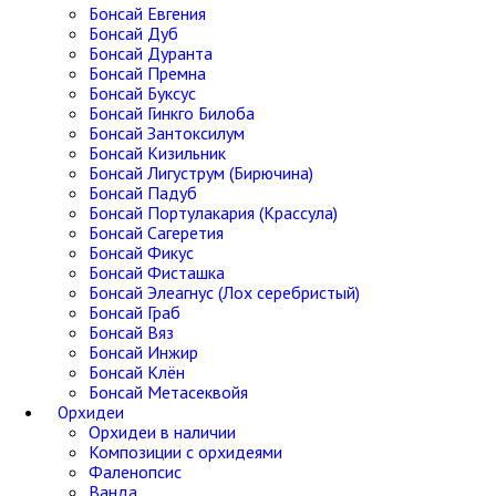
Бонсай Евгения
Бонсай Дуб
Бонсай Дуранта
Бонсай Премна
Бонсай Буксус
Бонсай Гинкго Билоба
Бонсай Зантоксилум
Бонсай Кизильник
Бонсай Лигуструм (Бирючина)
Бонсай Падуб
Бонсай Портулакария (Крассула)
Бонсай Сагеретия
Бонсай Фикус
Бонсай Фисташка
Бонсай Элеагнус (Лох серебристый)
Бонсай Граб
Бонсай Вяз
Бонсай Инжир
Бонсай Клён
Бонсай Метасеквойя
Орхидеи
Орхидеи в наличии
Композиции с орхидеями
Фаленопсис
Ванда