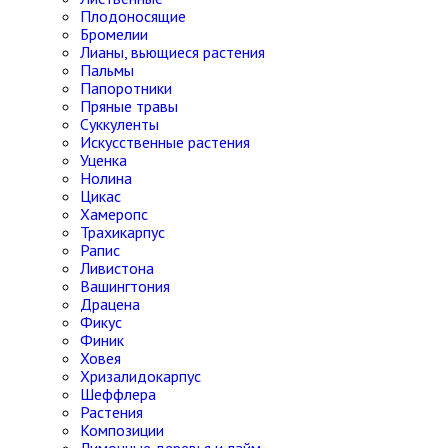
Плодоносящие
Бромелии
Лианы, вьющиеся растения
Пальмы
Папоротники
Пряные травы
Суккуленты
Искусственные растения
Уценка
Нолина
Цикас
Хамеропс
Трахикарпус
Рапис
Ливистона
Вашингтония
Драцена
Фикус
Финик
Ховея
Хризалидокарпус
Шеффлера
Растения
Композиции