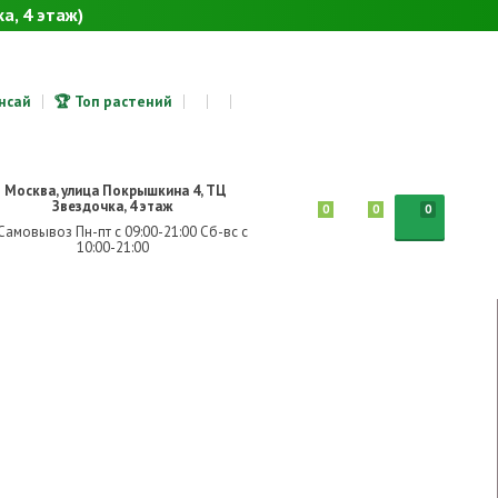
а, 4 этаж)
онсай
🏆 Топ растений
Москва, улица Покрышкина 4, ТЦ
Звездочка, 4 этаж
0
0
0
Самовывоз Пн-пт с 09:00-21:00 Сб-вс с
10:00-21:00