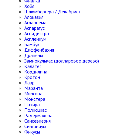
Фиалка
Хойя
Шлюмбергера / Декабрист
Алоказия
Аглаонема
Аспарагус
Аспидистра
Асплениум
Бамбук
Диффенбахия
Драцены
Замиокулькас (долларовое дерево)
Калатея
Кордилина
Кротон
Лавр
Маранта
Мирсина
Монстера
Пахира
Полисциас
Радермахера
Сансевиерия
Сингониум
Фикусы