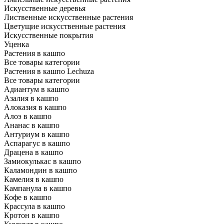
Искусственные деревья
Лиственные искусственные растения
Цветущие искусственные растения
Искусственные покрытия
Уценка
Растения в кашпо
Все товары категории
Растения в кашпо Lechuza
Все товары категории
Адиантум в кашпо
Азалия в кашпо
Алоказия в кашпо
Алоэ в кашпо
Ананас в кашпо
Антуриум в кашпо
Аспарагус в кашпо
Драцена в кашпо
Замиокулькас в кашпо
Каламондин в кашпо
Камелия в кашпо
Кампанула в кашпо
Кофе в кашпо
Крассула в кашпо
Кротон в кашпо