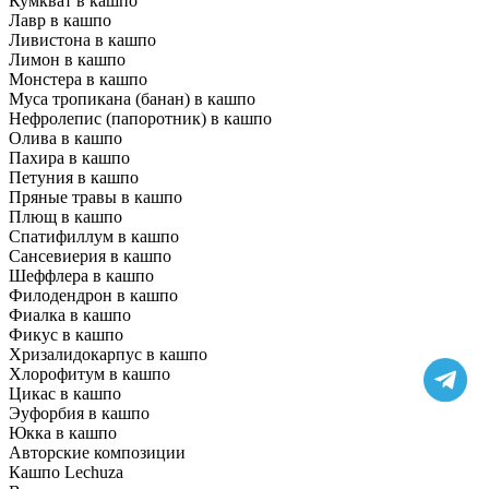
Кумкват в кашпо
Лавр в кашпо
Ливистона в кашпо
Лимон в кашпо
Монстера в кашпо
Муса тропикана (банан) в кашпо
Нефролепис (папоротник) в кашпо
Олива в кашпо
Пахира в кашпо
Петуния в кашпо
Пряные травы в кашпо
Плющ в кашпо
Спатифиллум в кашпо
Сансевиерия в кашпо
Шеффлера в кашпо
Филодендрон в кашпо
Фиалка в кашпо
Фикус в кашпо
Хризалидокарпус в кашпо
Хлорофитум в кашпо
Цикас в кашпо
Эуфорбия в кашпо
Юкка в кашпо
Авторские композиции
Кашпо Lechuza