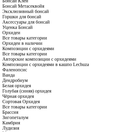
Бонсай Клён
Бонсай Метасеквойя
Эксклюзивный бонсай
Горшки для бонсай
Аксессуары для бонсай
Уценка Бонсай
Орхидеи
Все товары категории
Орхидеи в наличии
Композиции с орхидеями
Все товары категории
Авторские композиции с орхидеями
Композиции с орхидеями в кашпо Lechuza
Фаленопсис
Ванда
Дендробиум
Белая орхидея
Голубая (синяя) орхидея
Чёрная орхидея
Сортовая Орхидея
Все товары категории
Брассия
Зигопеталум
Камбрия
Лудизия