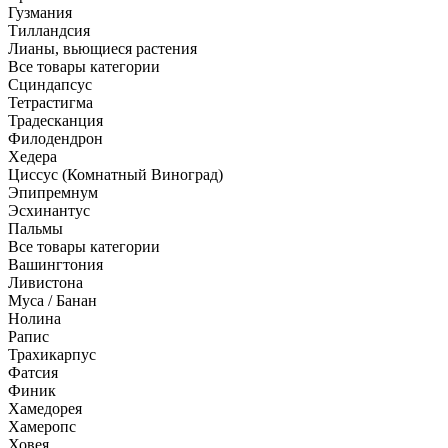
Гузмания
Тилландсия
Лианы, вьющиеся растения
Все товары категории
Сциндапсус
Тетрастигма
Традесканция
Филодендрон
Хедера
Циссус (Комнатный Виноград)
Эпипремнум
Эсхинантус
Пальмы
Все товары категории
Вашингтония
Ливистона
Муса / Банан
Нолина
Рапис
Трахикарпус
Фатсия
Финик
Хамедорея
Хамеропс
Ховея