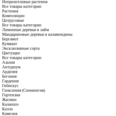
Неприхотливые растения
Все товары категории
Растения
Композиции
Цитрусовые
Все товары категории
Лимонные деревья и лайм
Мандариновые деревья и каламондины
Бергамот
Кумкват
Эксклюзивные сорта
Цветущие
Все товары категории
Азалия
Антуриум
Ардизия
Бегония
Гардения
Гибискус
Глоксиния (Синнингия)
Гортензия
Жасмин
Каланхоэ
Калла
Камелия