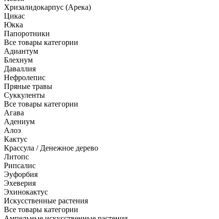
Хризалидокарпус (Арека)
Цикас
Юкка
Папоротники
Все товары категории
Адиантум
Блехнум
Даваллия
Нефролепис
Пряные травы
Суккуленты
Все товары категории
Агава
Адениум
Алоэ
Кактус
Крассула / Денежное дерево
Литопс
Рипсалис
Эуфорбия
Эхеверия
Эхинокактус
Искусственные растения
Все товары категории
Ампельные искусственные растения