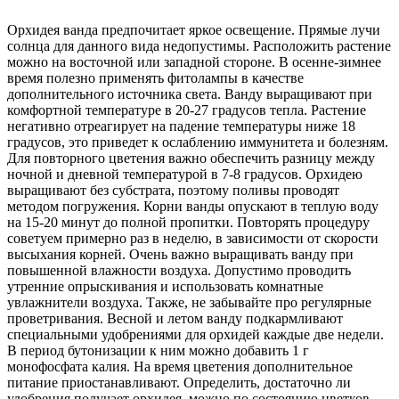
Орхидея ванда предпочитает яркое освещение. Прямые лучи
солнца для данного вида недопустимы. Расположить растение
можно на восточной или западной стороне. В осенне-зимнее
время полезно применять фитолампы в качестве
дополнительного источника света. Ванду выращивают при
комфортной температуре в 20-27 градусов тепла. Растение
негативно отреагирует на падение температуры ниже 18
градусов, это приведет к ослаблению иммунитета и болезням.
Для повторного цветения важно обеспечить разницу между
ночной и дневной температурой в 7-8 градусов. Орхидею
выращивают без субстрата, поэтому поливы проводят
методом погружения. Корни ванды опускают в теплую воду
на 15-20 минут до полной пропитки. Повторять процедуру
советуем примерно раз в неделю, в зависимости от скорости
высыхания корней. Очень важно выращивать ванду при
повышенной влажности воздуха. Допустимо проводить
утренние опрыскивания и использовать комнатные
увлажнители воздуха. Также, не забывайте про регулярные
проветривания. Весной и летом ванду подкармливают
специальными удобрениями для орхидей каждые две недели.
В период бутонизации к ним можно добавить 1 г
монофосфата калия. На время цветения дополнительное
питание приостанавливают. Определить, достаточно ли
удобрения получает орхидея, можно по состоянию цветков.