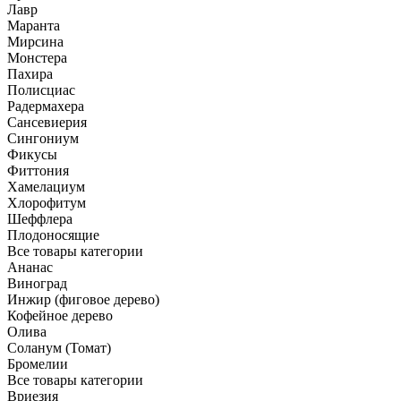
Лавр
Маранта
Мирсина
Монстера
Пахира
Полисциас
Радермахера
Сансевиерия
Сингониум
Фикусы
Фиттония
Хамелациум
Хлорофитум
Шеффлера
Плодоносящие
Все товары категории
Ананас
Виноград
Инжир (фиговое дерево)
Кофейное дерево
Олива
Соланум (Томат)
Бромелии
Все товары категории
Вриезия