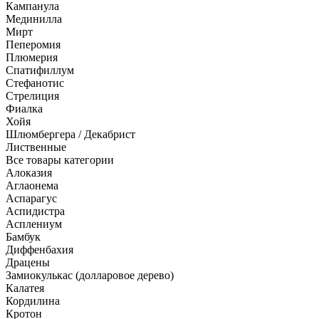
Кампанула
Мединилла
Мирт
Пеперомия
Плюмерия
Спатифиллум
Стефанотис
Стрелиция
Фиалка
Хойя
Шлюмбергера / Декабрист
Лиственные
Все товары категории
Алоказия
Аглаонема
Аспарагус
Аспидистра
Асплениум
Бамбук
Диффенбахия
Драцены
Замиокулькас (долларовое дерево)
Калатея
Кордилина
Кротон