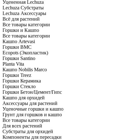
Уцененная Lechuza
Lechuza Субстраты
Lechuza Аксессуары
Всё для растений
Все товары категории
Горшки и Кашпо
Все товары категории
Кашпо Artevasi
Горшки BMC
Ecopots (Экопластик)
Горшки Santino
Planta Vita
Кашпо Nobilis Marco
Горшки Treez
Горшки Керамика
Горшки Стекло
Горшки Бетон/Цемент/Гипс
Кашпо для орхидей
Аксессуары для растений
Уценочные горшки и кашпо
Грунт для горшков и кашпо
Все товары категории
Для всех растений
Субстраты для орхидей
Компоненты для пересадки