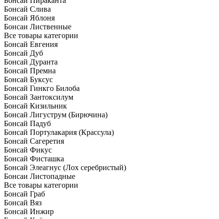
Бонсай Пираканта
Бонсай Слива
Бонсай Яблоня
Бонсаи Лиственные
Все товары категории
Бонсай Евгения
Бонсай Дуб
Бонсай Дуранта
Бонсай Премна
Бонсай Буксус
Бонсай Гинкго Билоба
Бонсай Зантоксилум
Бонсай Кизильник
Бонсай Лигуструм (Бирючина)
Бонсай Падуб
Бонсай Портулакария (Крассула)
Бонсай Сагеретия
Бонсай Фикус
Бонсай Фисташка
Бонсай Элеагнус (Лох серебристый)
Бонсаи Листопадные
Все товары категории
Бонсай Граб
Бонсай Вяз
Бонсай Инжир