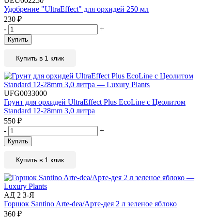
UEU002250
Удобрение "UltraEffect" для орхидей 250 мл
230
₽
-
+
Купить
Купить в 1 клик
UFG0033000
Грунт для орхидей UltraEffect Plus EcoLine c Цеолитом
Standard 12-28mm 3,0 литра
550
₽
-
+
Купить
Купить в 1 клик
АД 2 З-Я
Горшок Santino Arte-dea/Арте-дея 2 л зеленое яблоко
360
₽