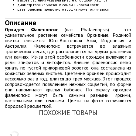
высота растения указана вместе с горшком (кашпо)
диаметр горшка указан в самой широкой части
цвет транспортировочного горшка может отличаться
Описание
Орхидея Фаленопсис
(лат. Phalaenopsis) - это
удивительное растение семейства Орхидные. Родиной
цветка считается Юго-Восточная Азия, Индонезия и
Австралия. Фаленопсис встречается во влажных
тропических лесах, где располагается на других растениях
или камнях. Из-за этой особенности орхидеи включают в
ряды эпифитов и литофитов. Внешне фаленопсис легко
узнать по густой прикорневой розетке, она составлена из
кожистых зеленых листьев. Цветение орхидеи происходит
несколько раз в год, длится до трех месяцев. Этот процесс
сопровождается появлением нежных соцветий, по форме
они напоминают крылья бабочек. По окрасу орхидеи
фаленопсис могут быть самыми разными: яркими,
пастельными или темными. Цветы на фото отличаются
бордовой расцветкой.
ПОХОЖИЕ ТОВАРЫ