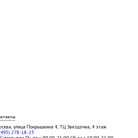
онтакты
сква, улица Покрышкина 4, ТЦ Звездочка, 4 этаж
(495) 278-18-23
Самовывоз Пн-пт с 09:00-21:00 Сб-вс с 10:00-21:00