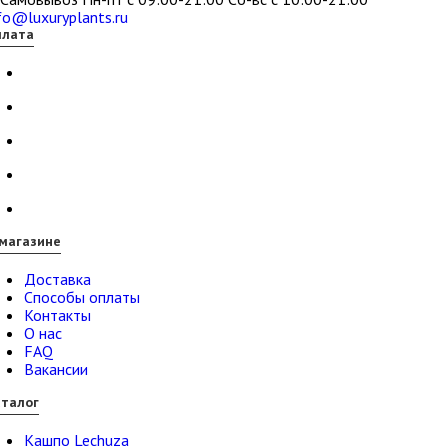
fo@luxuryplants.ru
плата
магазине
Доставка
Способы оплаты
Контакты
О нас
FAQ
Вакансии
талог
Кашпо Lechuza