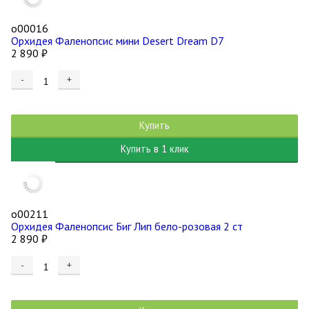
о00016
Орхидея Фаленопсис мини Desert Dream D7
2 890
₽
-
+
Купить
Купить в 1 клик
о00211
Орхидея Фаленопсис Биг Лип бело-розовая 2 ст
2 890
₽
-
+