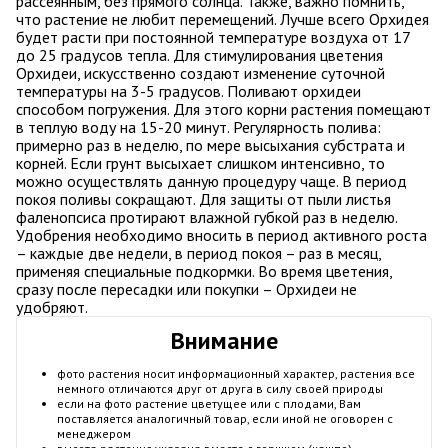
рассеянным, без прямого солнца. Также, важно помнить,
что растение не любит перемещений. Лучше всего Орхидея
будет расти при постоянной температуре воздуха от 17
до 25 градусов тепла. Для стимулирования цветения
Орхидеи, искусственно создают изменение суточной
температуры на 3-5 градусов. Поливают орхидеи
способом погружения. Для этого корни растения помещают
в теплую воду на 15-20 минут. Регулярность полива:
примерно раз в неделю, по мере высыхания субстрата и
корней. Если грунт высыхает слишком интенсивно, то
можно осуществлять данную процедуру чаще. В период
покоя поливы сокращают. Для защиты от пыли листья
фаленопсиса протирают влажной губкой раз в неделю.
Удобрения необходимо вносить в период активного роста
– каждые две недели, в период покоя – раз в месяц,
применяя специальные подкормки. Во время цветения,
сразу после пересадки или покупки – Орхидеи не
удобряют.
Внимание
фото растения носит информационный характер, растения все
немного отличаются друг от друга в силу своей природы
если на фото растение цветущее или с плодами, Вам
поставляется аналогичный товар, если иной не оговорен с
менеджером