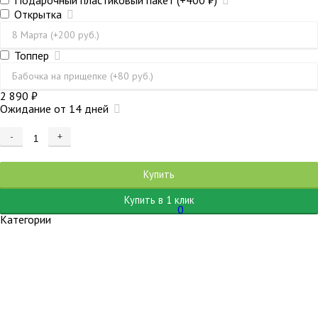
Подарочный пластиковый пакет
(+400
₽
)
Открытка
Топпер
2 890
₽
Ожидание от 14 дней
-
+
Добавляется...
Добавлен
Купить
Купить в 1 клик
0
Категории
Товары месяца
Свежая поставка
Товар в наличии
Все товары категории
Растения в наличии
Орхидеи в наличии
Бонсай в наличии