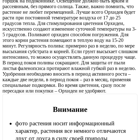
горшок на подоконнике. Освещение должно быть ярким и
рассеянным, без прямого солнца. Также, важно помнить, что
растение не любит перемещений. Лучше всего Орхидея будет
расти при постоянной температуре воздуха от 17 до 25
градусов тепла. Для стимулирования цветения Орхидеи,
искусственно создают изменение суточной температуры на 3-
5 градусов. Поливают орхидеи способом погружения. Для
этого корни растения помещают в теплую воду на 15-20
минут. Регулярность полива: примерно раз в неделю, по мере
высыхания субстрата и корней. Если грунт высыхает слишком
интенсивно, то можно осуществлять данную процедуру чаще.
В период покоя поливы сокращают. Для защиты от пыли
листья фаленопсиса протирают влажной губкой раз в неделю.
Удобрения необходимо вносить в период активного роста –
каждые две недели, в период покоя – раз в месяц, применяя
специальные подкормки. Во время цветения, сразу после
пересадки или покупки – Орхидеи не удобряют.
Внимание
фото растения носит информационный
характер, растения все немного отличаются
друг от друга в силу своей природы