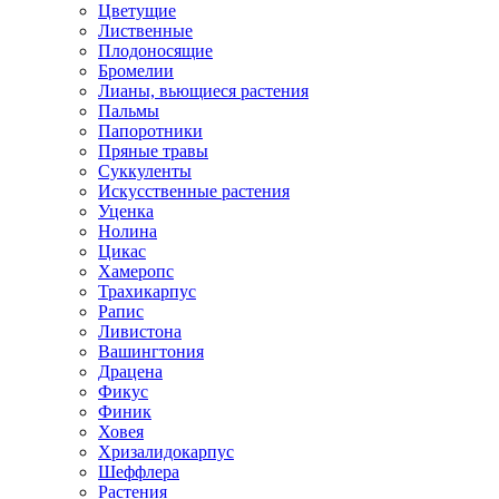
Цветущие
Лиственные
Плодоносящие
Бромелии
Лианы, вьющиеся растения
Пальмы
Папоротники
Пряные травы
Суккуленты
Искусственные растения
Уценка
Нолина
Цикас
Хамеропс
Трахикарпус
Рапис
Ливистона
Вашингтония
Драцена
Фикус
Финик
Ховея
Хризалидокарпус
Шеффлера
Растения