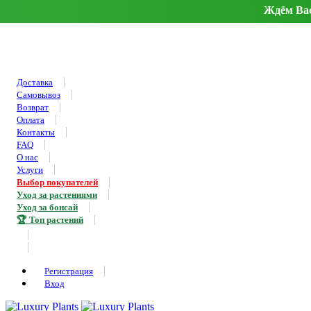
Ждём Вас 
Доставка
Самовывоз
Возврат
Оплата
Контакты
FAQ
О нас
Услуги
Выбор покупателей
Уход за растениями
Уход за бонсай
🏆 Топ растений
Регистрация
Вход