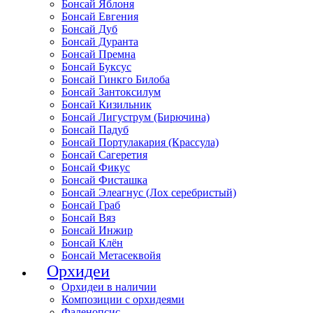
Бонсай Яблоня
Бонсай Евгения
Бонсай Дуб
Бонсай Дуранта
Бонсай Премна
Бонсай Буксус
Бонсай Гинкго Билоба
Бонсай Зантоксилум
Бонсай Кизильник
Бонсай Лигуструм (Бирючина)
Бонсай Падуб
Бонсай Портулакария (Крассула)
Бонсай Сагеретия
Бонсай Фикус
Бонсай Фисташка
Бонсай Элеагнус (Лох серебристый)
Бонсай Граб
Бонсай Вяз
Бонсай Инжир
Бонсай Клён
Бонсай Метасеквойя
Орхидеи
Орхидеи в наличии
Композиции с орхидеями
Фаленопсис