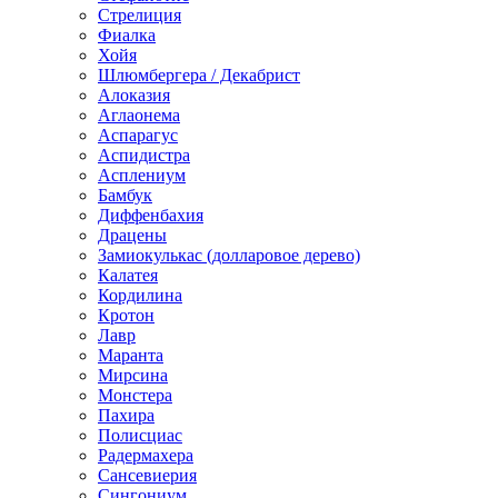
Стрелиция
Фиалка
Хойя
Шлюмбергера / Декабрист
Алоказия
Аглаонема
Аспарагус
Аспидистра
Асплениум
Бамбук
Диффенбахия
Драцены
Замиокулькас (долларовое дерево)
Калатея
Кордилина
Кротон
Лавр
Маранта
Мирсина
Монстера
Пахира
Полисциас
Радермахера
Сансевиерия
Сингониум