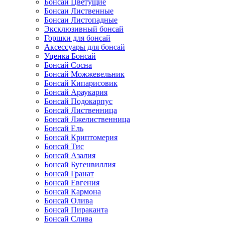
Бонсаи Цветущие
Бонсаи Лиственные
Бонсаи Листопадные
Эксклюзивный бонсай
Горшки для бонсай
Аксессуары для бонсай
Уценка Бонсай
Бонсай Сосна
Бонсай Можжевельник
Бонсай Кипарисовик
Бонсай Араукария
Бонсай Подокарпус
Бонсай Лиственница
Бонсай Лжелиственница
Бонсай Ель
Бонсай Криптомерия
Бонсай Тис
Бонсай Азалия
Бонсай Бугенвиллия
Бонсай Гранат
Бонсай Евгения
Бонсай Кармона
Бонсай Олива
Бонсай Пираканта
Бонсай Слива