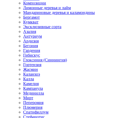
Композиции
Лимонные деревья и лайм
Мандариновые деревья и каламондины
Бергамот
Кумкват
Эксклюзивные сорта
Азалия
Антуриум
Ардизия
Бегония
Гардения
Гибискус
Глоксиния (Синнингия)
Гортензия
Жасмин
Каланхоэ
Калла
Камелия
Кампанула
Мединилла
Мирт
Пеперомия
Плюмерия
Спатифиллум
Стефанотис