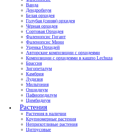
Ванда
Дендробиум
Белая орхидея
Голубая (синяя) орхидея
Чёрная орхидея
Сортовая Орхидея
Фаленопсис Гигант
Фаленопсис Мини
Уценка Орхидей
Авторские композиции с орхидеями
Композиции с орхидеями в кашпо Lechuza
Брассия
Зигопеталум
Камбрия
Лудизия
Мильтония
Онцидиум
Пафиопедилум
Цимбидиум
Растения
Растения в наличии
Крупномерные растения
Неприхотливые растения
Цитрусовые