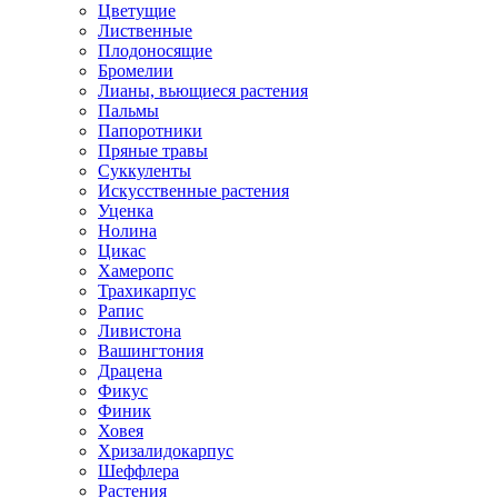
Цветущие
Лиственные
Плодоносящие
Бромелии
Лианы, вьющиеся растения
Пальмы
Папоротники
Пряные травы
Суккуленты
Искусственные растения
Уценка
Нолина
Цикас
Хамеропс
Трахикарпус
Рапис
Ливистона
Вашингтония
Драцена
Фикус
Финик
Ховея
Хризалидокарпус
Шеффлера
Растения