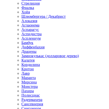
Стрелиция
Фиалка
Хойя
Шлюмбергера / Декабрист
Алоказия
Аглаонема
Аспарагус
Аспидистра
Асплениум
Бамбук
Диффенбахия
Драцены
Замиокулькас (долларовое дерево)
Калатея
Кордилина
Кротон
Лавр
Маранта
Мирсина
Монстера
Пахира
Полисциас
Радермахера
Сансевиерия
Сингониум