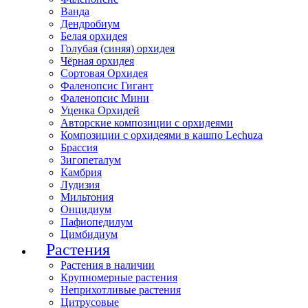
Ванда
Дендробиум
Белая орхидея
Голубая (синяя) орхидея
Чёрная орхидея
Сортовая Орхидея
Фаленопсис Гигант
Фаленопсис Мини
Уценка Орхидей
Авторские композиции с орхидеями
Композиции с орхидеями в кашпо Lechuza
Брассия
Зигопеталум
Камбрия
Лудизия
Мильтония
Онцидиум
Пафиопедилум
Цимбидиум
Растения
Растения в наличии
Крупномерные растения
Неприхотливые растения
Цитрусовые