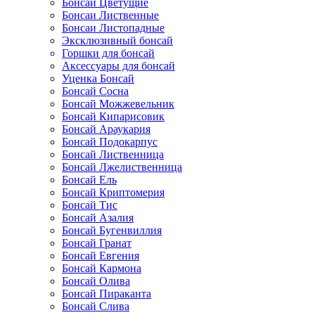
Бонсаи Цветущие
Бонсаи Лиственные
Бонсаи Листопадные
Эксклюзивный бонсай
Горшки для бонсай
Аксессуары для бонсай
Уценка Бонсай
Бонсай Сосна
Бонсай Можжевельник
Бонсай Кипарисовик
Бонсай Араукария
Бонсай Подокарпус
Бонсай Лиственница
Бонсай Лжелиственница
Бонсай Ель
Бонсай Криптомерия
Бонсай Тис
Бонсай Азалия
Бонсай Бугенвиллия
Бонсай Гранат
Бонсай Евгения
Бонсай Кармона
Бонсай Олива
Бонсай Пираканта
Бонсай Слива