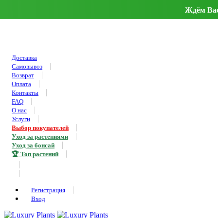
Ждём Вас 
Доставка
Самовывоз
Возврат
Оплата
Контакты
FAQ
О нас
Услуги
Выбор покупателей
Уход за растениями
Уход за бонсай
🏆 Топ растений
Регистрация
Вход