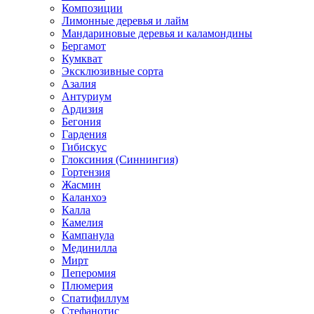
Композиции
Лимонные деревья и лайм
Мандариновые деревья и каламондины
Бергамот
Кумкват
Эксклюзивные сорта
Азалия
Антуриум
Ардизия
Бегония
Гардения
Гибискус
Глоксиния (Синнингия)
Гортензия
Жасмин
Каланхоэ
Калла
Камелия
Кампанула
Мединилла
Мирт
Пеперомия
Плюмерия
Спатифиллум
Стефанотис