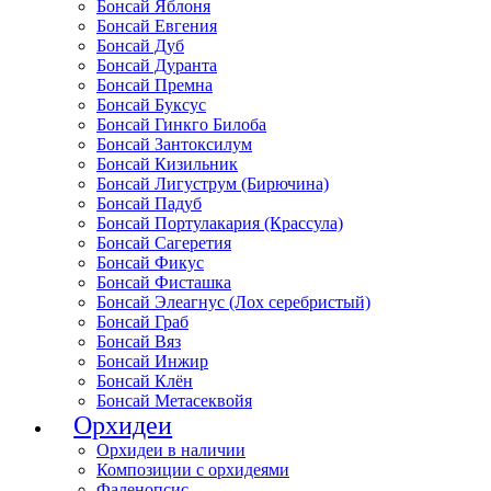
Бонсай Яблоня
Бонсай Евгения
Бонсай Дуб
Бонсай Дуранта
Бонсай Премна
Бонсай Буксус
Бонсай Гинкго Билоба
Бонсай Зантоксилум
Бонсай Кизильник
Бонсай Лигуструм (Бирючина)
Бонсай Падуб
Бонсай Портулакария (Крассула)
Бонсай Сагеретия
Бонсай Фикус
Бонсай Фисташка
Бонсай Элеагнус (Лох серебристый)
Бонсай Граб
Бонсай Вяз
Бонсай Инжир
Бонсай Клён
Бонсай Метасеквойя
Орхидеи
Орхидеи в наличии
Композиции с орхидеями
Фаленопсис