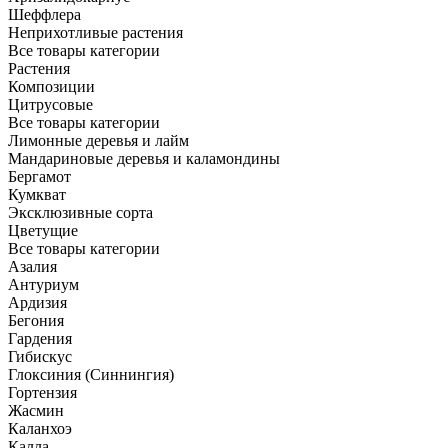
Шеффлера
Неприхотливые растения
Все товары категории
Растения
Композиции
Цитрусовые
Все товары категории
Лимонные деревья и лайм
Мандариновые деревья и каламондины
Бергамот
Кумкват
Эксклюзивные сорта
Цветущие
Все товары категории
Азалия
Антуриум
Ардизия
Бегония
Гардения
Гибискус
Глоксиния (Синнингия)
Гортензия
Жасмин
Каланхоэ
Калла