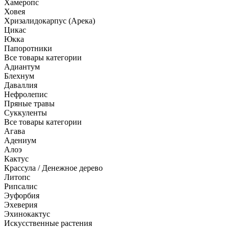
Хамеропс
Ховея
Хризалидокарпус (Арека)
Цикас
Юкка
Папоротники
Все товары категории
Адиантум
Блехнум
Даваллия
Нефролепис
Пряные травы
Суккуленты
Все товары категории
Агава
Адениум
Алоэ
Кактус
Крассула / Денежное дерево
Литопс
Рипсалис
Эуфорбия
Эхеверия
Эхинокактус
Искусственные растения