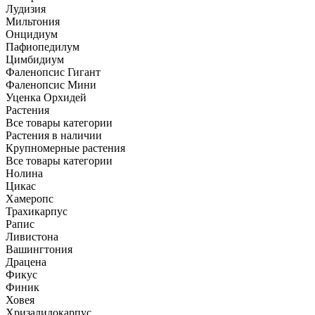
Лудизия
Мильтония
Онцидиум
Пафиопедилум
Цимбидиум
Фаленопсис Гигант
Фаленопсис Мини
Уценка Орхидей
Растения
Все товары категории
Растения в наличии
Крупномерные растения
Все товары категории
Нолина
Цикас
Хамеропс
Трахикарпус
Рапис
Ливистона
Вашингтония
Драцена
Фикус
Финик
Ховея
Хризалидокарпус