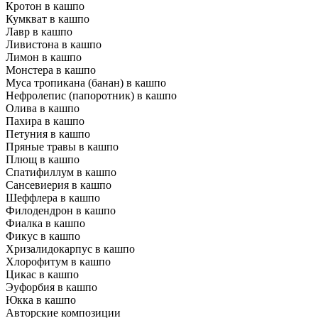
Кротон в кашпо
Кумкват в кашпо
Лавр в кашпо
Ливистона в кашпо
Лимон в кашпо
Монстера в кашпо
Муса тропикана (банан) в кашпо
Нефролепис (папоротник) в кашпо
Олива в кашпо
Пахира в кашпо
Петуния в кашпо
Пряные травы в кашпо
Плющ в кашпо
Спатифиллум в кашпо
Сансевиерия в кашпо
Шеффлера в кашпо
Филодендрон в кашпо
Фиалка в кашпо
Фикус в кашпо
Хризалидокарпус в кашпо
Хлорофитум в кашпо
Цикас в кашпо
Эуфорбия в кашпо
Юкка в кашпо
Авторские композиции