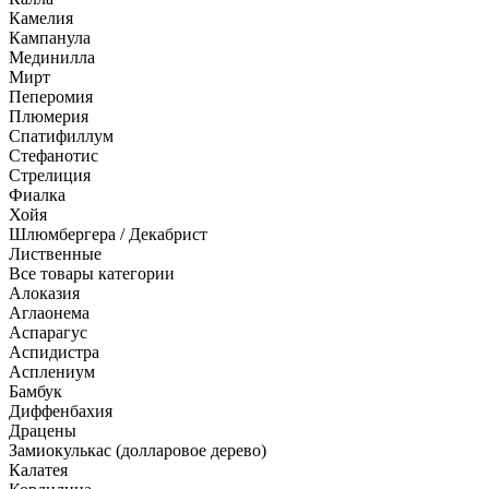
Камелия
Кампанула
Мединилла
Мирт
Пеперомия
Плюмерия
Спатифиллум
Стефанотис
Стрелиция
Фиалка
Хойя
Шлюмбергера / Декабрист
Лиственные
Все товары категории
Алоказия
Аглаонема
Аспарагус
Аспидистра
Асплениум
Бамбук
Диффенбахия
Драцены
Замиокулькас (долларовое дерево)
Калатея