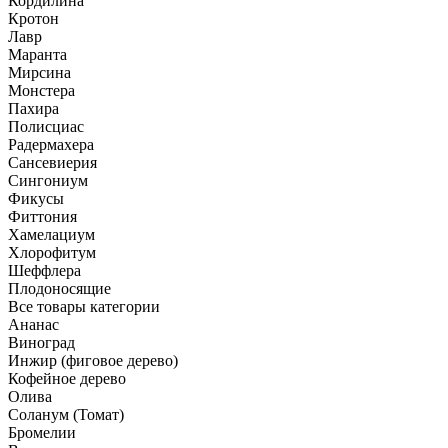
Кордилина
Кротон
Лавр
Маранта
Мирсина
Монстера
Пахира
Полисциас
Радермахера
Сансевиерия
Сингониум
Фикусы
Фиттония
Хамелациум
Хлорофитум
Шеффлера
Плодоносящие
Все товары категории
Ананас
Виноград
Инжир (фиговое дерево)
Кофейное дерево
Олива
Соланум (Томат)
Бромелии