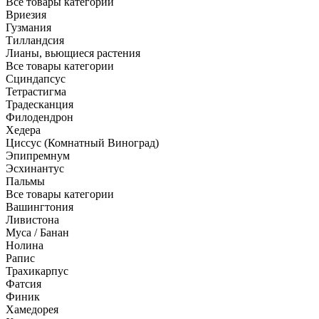
Все товары категории
Вриезия
Гузмания
Тилландсия
Лианы, вьющиеся растения
Все товары категории
Сциндапсус
Тетрастигма
Традесканция
Филодендрон
Хедера
Циссус (Комнатный Виноград)
Эпипремнум
Эсхинантус
Пальмы
Все товары категории
Вашингтония
Ливистона
Муса / Банан
Нолина
Рапис
Трахикарпус
Фатсия
Финик
Хамедорея