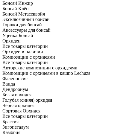
Бонсай Инжир
Бонсай Клён
Бонсай Метасеквойя
Эксклюзивный бонсай
Горшки для бонсай
Аксессуары для бонсай
Уценка Бонсай
Орхидеи
Все товары категории
Орхидеи в наличии
Композиции с орхидеями
Все товары категории
Авторские композиции с орхидеями
Композиции с орхидеями в кашпо Lechuza
Фаленопсис
Ванда
Дендробиум
Белая орхидея
Голубая (синяя) орхидея
Чёрная орхидея
Сортовая Орхидея
Все товары категории
Брассия
Зигопеталум
Камбрия