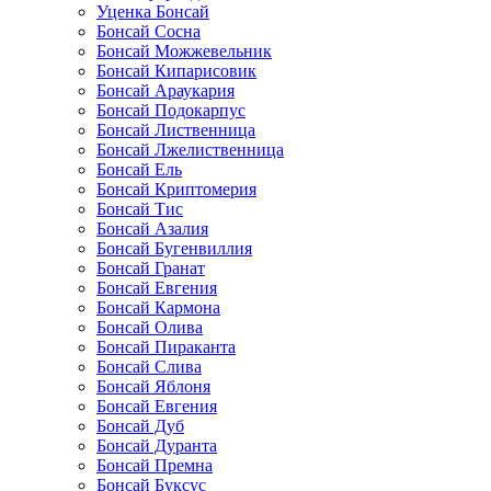
Уценка Бонсай
Бонсай Сосна
Бонсай Можжевельник
Бонсай Кипарисовик
Бонсай Араукария
Бонсай Подокарпус
Бонсай Лиственница
Бонсай Лжелиственница
Бонсай Ель
Бонсай Криптомерия
Бонсай Тис
Бонсай Азалия
Бонсай Бугенвиллия
Бонсай Гранат
Бонсай Евгения
Бонсай Кармона
Бонсай Олива
Бонсай Пираканта
Бонсай Слива
Бонсай Яблоня
Бонсай Евгения
Бонсай Дуб
Бонсай Дуранта
Бонсай Премна
Бонсай Буксус