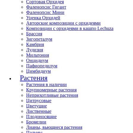
Сортовая Орхидея
Фаленопсис Гигант
Фаленопсис Мини
Уценка Орхидей
Авторские композиции с орхидеями
Композиции с орхидеями в кашпо Lechuza
Брассия
Зигопеталум
Камбрия
Лудизия
Мильтония
Онцидиум
Пафиопедилум
Цимбидиум
Растения
Растения в наличии
Крупномерные растения
Неприхотливые растения
Цитрусовые
Цветущие
Лиственные
Плодоносящие
Бромелии
Лианы, вьющиеся растения
Пальмы