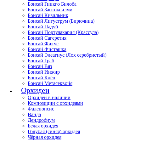
Бонсай Гинкго Билоба
Бонсай Зантоксилум
Бонсай Кизильник
Бонсай Лигуструм (Бирючина)
Бонсай Падуб
Бонсай Портулакария (Крассула)
Бонсай Сагеретия
Бонсай Фикус
Бонсай Фисташка
Бонсай Элеагнус (Лох серебристый)
Бонсай Граб
Бонсай Вяз
Бонсай Инжир
Бонсай Клён
Бонсай Метасеквойя
Орхидеи
Орхидеи в наличии
Композиции с орхидеями
Фаленопсис
Ванда
Дендробиум
Белая орхидея
Голубая (синяя) орхидея
Чёрная орхидея