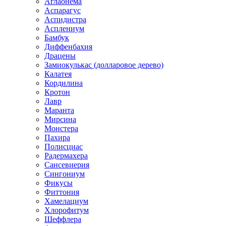
Аглаонема
Аспарагус
Аспидистра
Асплениум
Бамбук
Диффенбахия
Драцены
Замиокулькас (долларовое дерево)
Калатея
Кордилина
Кротон
Лавр
Маранта
Мирсина
Монстера
Пахира
Полисциас
Радермахера
Сансевиерия
Сингониум
Фикусы
Фиттония
Хамелациум
Хлорофитум
Шеффлера