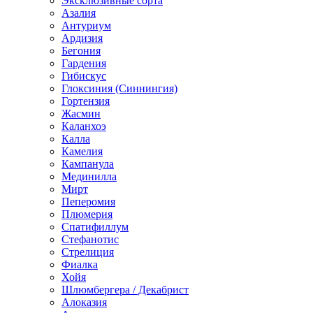
Эксклюзивные сорта
Азалия
Антуриум
Ардизия
Бегония
Гардения
Гибискус
Глоксиния (Синнингия)
Гортензия
Жасмин
Каланхоэ
Калла
Камелия
Кампанула
Мединилла
Мирт
Пеперомия
Плюмерия
Спатифиллум
Стефанотис
Стрелиция
Фиалка
Хойя
Шлюмбергера / Декабрист
Алоказия