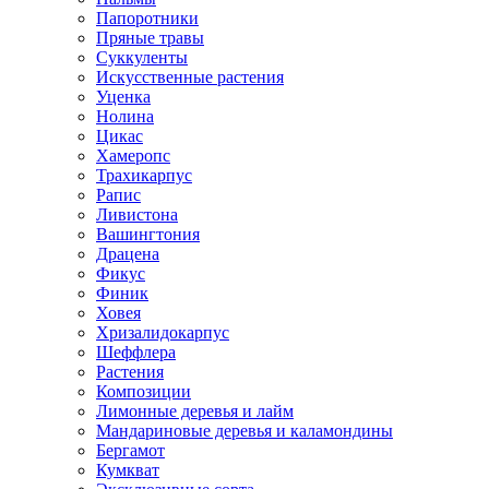
Папоротники
Пряные травы
Суккуленты
Искусственные растения
Уценка
Нолина
Цикас
Хамеропс
Трахикарпус
Рапис
Ливистона
Вашингтония
Драцена
Фикус
Финик
Ховея
Хризалидокарпус
Шеффлера
Растения
Композиции
Лимонные деревья и лайм
Мандариновые деревья и каламондины
Бергамот
Кумкват