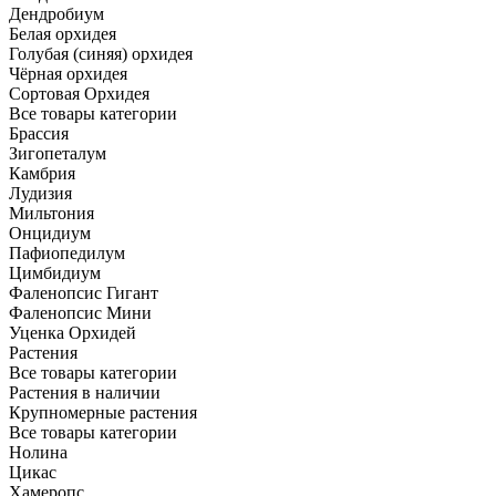
Дендробиум
Белая орхидея
Голубая (синяя) орхидея
Чёрная орхидея
Сортовая Орхидея
Все товары категории
Брассия
Зигопеталум
Камбрия
Лудизия
Мильтония
Онцидиум
Пафиопедилум
Цимбидиум
Фаленопсис Гигант
Фаленопсис Мини
Уценка Орхидей
Растения
Все товары категории
Растения в наличии
Крупномерные растения
Все товары категории
Нолина
Цикас
Хамеропс