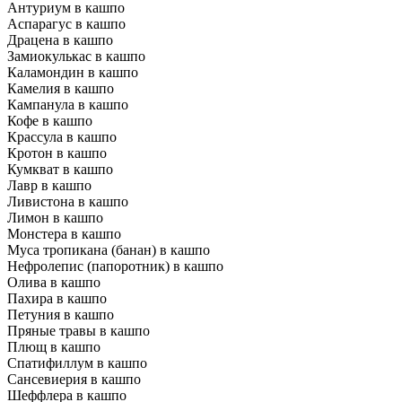
Антуриум в кашпо
Аспарагус в кашпо
Драцена в кашпо
Замиокулькас в кашпо
Каламондин в кашпо
Камелия в кашпо
Кампанула в кашпо
Кофе в кашпо
Крассула в кашпо
Кротон в кашпо
Кумкват в кашпо
Лавр в кашпо
Ливистона в кашпо
Лимон в кашпо
Монстера в кашпо
Муса тропикана (банан) в кашпо
Нефролепис (папоротник) в кашпо
Олива в кашпо
Пахира в кашпо
Петуния в кашпо
Пряные травы в кашпо
Плющ в кашпо
Спатифиллум в кашпо
Сансевиерия в кашпо
Шеффлера в кашпо