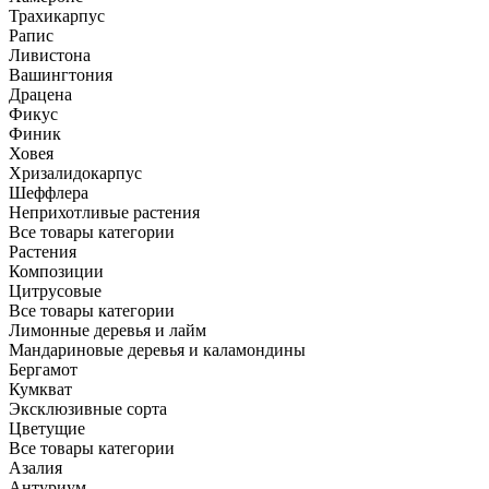
Трахикарпус
Рапис
Ливистона
Вашингтония
Драцена
Фикус
Финик
Ховея
Хризалидокарпус
Шеффлера
Неприхотливые растения
Все товары категории
Растения
Композиции
Цитрусовые
Все товары категории
Лимонные деревья и лайм
Мандариновые деревья и каламондины
Бергамот
Кумкват
Эксклюзивные сорта
Цветущие
Все товары категории
Азалия
Антуриум