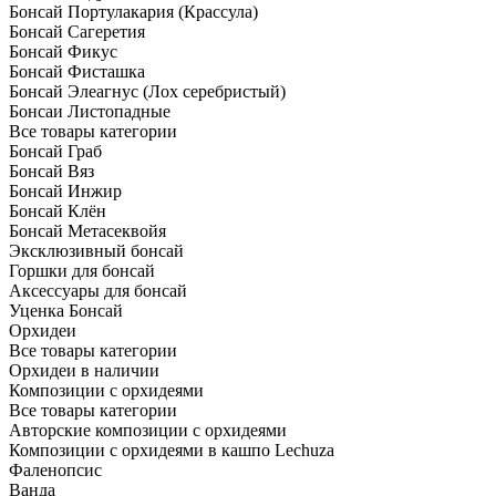
Бонсай Портулакария (Крассула)
Бонсай Сагеретия
Бонсай Фикус
Бонсай Фисташка
Бонсай Элеагнус (Лох серебристый)
Бонсаи Листопадные
Все товары категории
Бонсай Граб
Бонсай Вяз
Бонсай Инжир
Бонсай Клён
Бонсай Метасеквойя
Эксклюзивный бонсай
Горшки для бонсай
Аксессуары для бонсай
Уценка Бонсай
Орхидеи
Все товары категории
Орхидеи в наличии
Композиции с орхидеями
Все товары категории
Авторские композиции с орхидеями
Композиции с орхидеями в кашпо Lechuza
Фаленопсис
Ванда