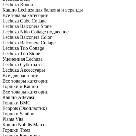
Lechuza Rondo
Кашпо Lechuza для балкона и веранды
Все товары категории
Lechuza Cube Cottage
Lechuza Balconera Stone
Lechuza Nido Cottage подвесное
Lechuza Balconera Color
Lechuza Balconera Cottage
Lechuza Trio Cottage
Lechuza Trio Stone
Уцененная Lechuza
Lechuza Субстраты
Lechuza Аксессуары
Всё для растений
Все товары категории
Горшки и Кашпо
Все товары категории
Кашпо Artevasi
Горшки BMC
Ecopots (Экопластик)
Горшки Santino
Planta Vita
Кашпо Nobilis Marco
Горшки Treez
Горшки Керамика