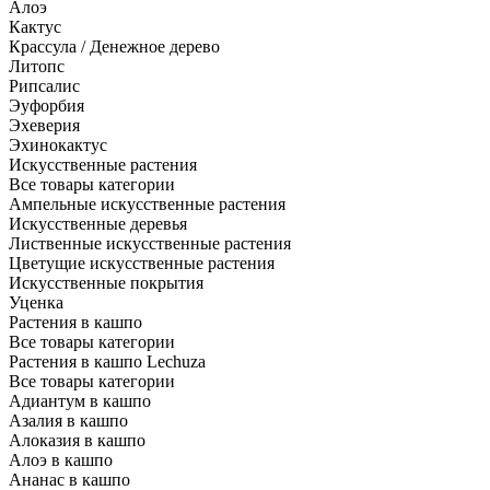
Алоэ
Кактус
Крассула / Денежное дерево
Литопс
Рипсалис
Эуфорбия
Эхеверия
Эхинокактус
Искусственные растения
Все товары категории
Ампельные искусственные растения
Искусственные деревья
Лиственные искусственные растения
Цветущие искусственные растения
Искусственные покрытия
Уценка
Растения в кашпо
Все товары категории
Растения в кашпо Lechuza
Все товары категории
Адиантум в кашпо
Азалия в кашпо
Алоказия в кашпо
Алоэ в кашпо
Ананас в кашпо