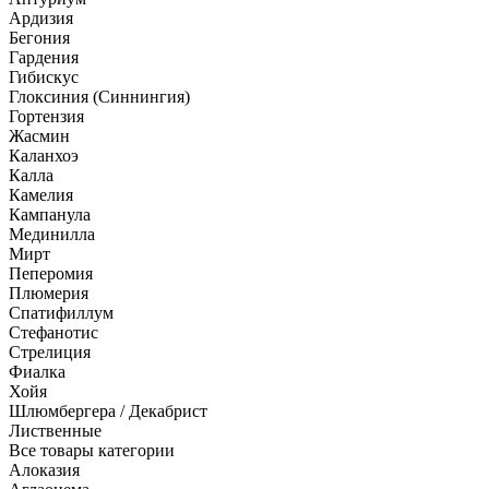
Ардизия
Бегония
Гардения
Гибискус
Глоксиния (Синнингия)
Гортензия
Жасмин
Каланхоэ
Калла
Камелия
Кампанула
Мединилла
Мирт
Пеперомия
Плюмерия
Спатифиллум
Стефанотис
Стрелиция
Фиалка
Хойя
Шлюмбергера / Декабрист
Лиственные
Все товары категории
Алоказия