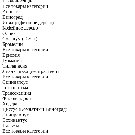
Плодоносящие
Все товары категории
Ананас
Виноград
Инжир (фиговое дерево)
Кофейное дерево
Олива
Соланум (Томат)
Бромелии
Все товары категории
Вриезия
Гузмания
Тилландсия
Лианы, вьющиеся растения
Все товары категории
Сциндапсус
Тетрастигма
Традесканция
Филодендрон
Хедера
Циссус (Комнатный Виноград)
Эпипремнум
Эсхинантус
Пальмы
Все товары категории