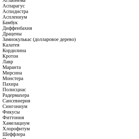
Аглаонема
Аспарагус
Аспидистра
Асплениум
Бамбук
Диффенбахия
Драцены
Замиокулькас (долларовое дерево)
Калатея
Кордилина
Кротон
Лавр
Маранта
Мирсина
Монстера
Пахира
Полисциас
Радермахера
Сансевиерия
Сингониум
Фикусы
Фиттония
Хамелациум
Хлорофитум
Шеффлера