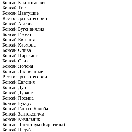
Бонсай Криптомерия
Бонсай Тис
Бонсаи Цветущие
Все товары категории
Бонсай Азалия
Бонсай Бугенвиллия
Бонсай Гранат
Бонсай Евгения
Бонсай Кармона
Бонсай Олива
Бонсай Пираканта
Бонсай Слива
Бонсай Яблоня
Бонсаи Лиственные
Все товары категории
Бонсай Евгения
Бонсай Дуб
Бонсай Дуранта
Бонсай Премна
Бонсай Буксус
Бонсай Гинкго Билоба
Бонсай Зантоксилум
Бонсай Кизильник
Бонсай Лигуструм (Бирючина)
Бонсай Падуб