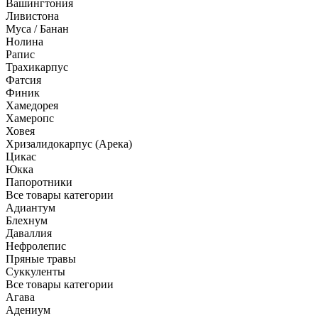
Вашингтония
Ливистона
Муса / Банан
Нолина
Рапис
Трахикарпус
Фатсия
Финик
Хамедорея
Хамеропс
Ховея
Хризалидокарпус (Арека)
Цикас
Юкка
Папоротники
Все товары категории
Адиантум
Блехнум
Даваллия
Нефролепис
Пряные травы
Суккуленты
Все товары категории
Агава
Адениум