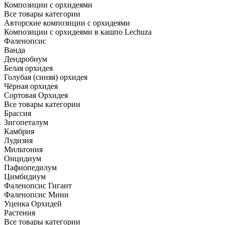
Композиции с орхидеями
Все товары категории
Авторские композиции с орхидеями
Композиции с орхидеями в кашпо Lechuza
Фаленопсис
Ванда
Дендробиум
Белая орхидея
Голубая (синяя) орхидея
Чёрная орхидея
Сортовая Орхидея
Все товары категории
Брассия
Зигопеталум
Камбрия
Лудизия
Мильтония
Онцидиум
Пафиопедилум
Цимбидиум
Фаленопсис Гигант
Фаленопсис Мини
Уценка Орхидей
Растения
Все товары категории