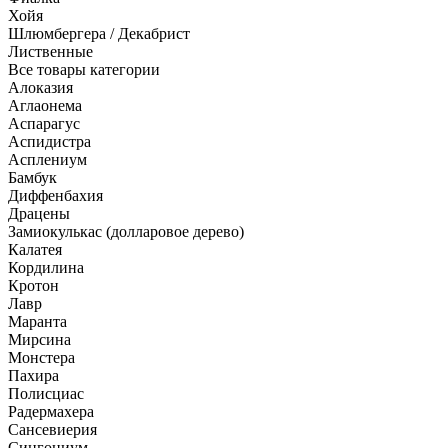
Хойя
Шлюмбергера / Декабрист
Лиственные
Все товары категории
Алоказия
Аглаонема
Аспарагус
Аспидистра
Асплениум
Бамбук
Диффенбахия
Драцены
Замиокулькас (долларовое дерево)
Калатея
Кордилина
Кротон
Лавр
Маранта
Мирсина
Монстера
Пахира
Полисциас
Радермахера
Сансевиерия
Сингониум