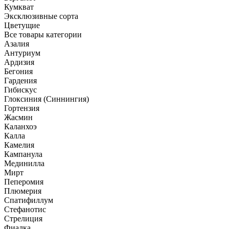
Кумкват
Эксклюзивные сорта
Цветущие
Все товары категории
Азалия
Антуриум
Ардизия
Бегония
Гардения
Гибискус
Глоксиния (Синнингия)
Гортензия
Жасмин
Каланхоэ
Калла
Камелия
Кампанула
Мединилла
Мирт
Пеперомия
Плюмерия
Спатифиллум
Стефанотис
Стрелиция
Фиалка