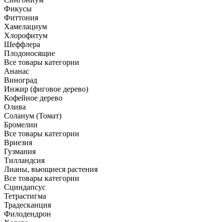
Фикусы
Фиттония
Хамелациум
Хлорофитум
Шеффлера
Плодоносящие
Все товары категории
Ананас
Виноград
Инжир (фиговое дерево)
Кофейное дерево
Олива
Соланум (Томат)
Бромелии
Все товары категории
Вриезия
Гузмания
Тилландсия
Лианы, вьющиеся растения
Все товары категории
Сциндапсус
Тетрастигма
Традесканция
Филодендрон