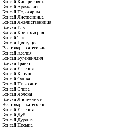
Бонсай Кипарисовик
Бонсай Араукария
Бонсай Подокарпус
Бонсай Лиственница
Бонсай Лжелиственница
Бонсай Ель
Бонсай Криптомерия
Бонсай Тис
Бонсаи Цветущие
Все товары категории
Бонсай Азалия
Бонсай Бугенвиллия
Бонсай Гранат
Бонсай Евгения
Бонсай Кармона
Бонсай Олива
Бонсай Пираканта
Бонсай Слива
Бонсай Яблоня
Бонсаи Лиственные
Все товары категории
Бонсай Евгения
Бонсай Дуб
Бонсай Дуранта
Бонсай Премна