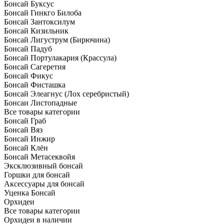
Бонсай Буксус
Бонсай Гинкго Билоба
Бонсай Зантоксилум
Бонсай Кизильник
Бонсай Лигуструм (Бирючина)
Бонсай Падуб
Бонсай Портулакария (Крассула)
Бонсай Сагеретия
Бонсай Фикус
Бонсай Фисташка
Бонсай Элеагнус (Лох серебристый)
Бонсаи Листопадные
Все товары категории
Бонсай Граб
Бонсай Вяз
Бонсай Инжир
Бонсай Клён
Бонсай Метасеквойя
Эксклюзивный бонсай
Горшки для бонсай
Аксессуары для бонсай
Уценка Бонсай
Орхидеи
Все товары категории
Орхидеи в наличии