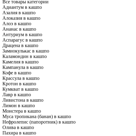
Все товары категории
Адиантум в кашпо
Азалия в кашпо
Алоказия в кашпо
Алоэ в кашпо
Ананас в кашпо
Антуриум в кашпо
Аспарагус в кашпо
Драцена в кашпо
Замиокулькас в кашпо
Каламондин в кашпо
Камелия в кашпо
Кампанула в кашпо
Кофе в кашпо
Крассула в кашпо
Кротон в кашпо
Кумкват в кашпо
Лавр в кашпо
Ливистона в кашпо
Лимон в кашпо
Монстера в кашпо
Муса тропикана (банан) в кашпо
Нефролепис (папоротник) в кашпо
Олива в кашпо
Пахира в кашпо