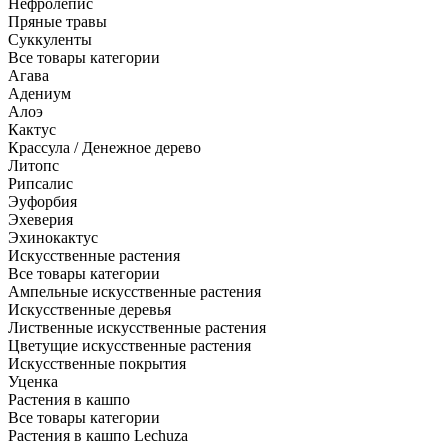
Нефролепис
Пряные травы
Суккуленты
Все товары категории
Агава
Адениум
Алоэ
Кактус
Крассула / Денежное дерево
Литопс
Рипсалис
Эуфорбия
Эхеверия
Эхинокактус
Искусственные растения
Все товары категории
Ампельные искусственные растения
Искусственные деревья
Лиственные искусственные растения
Цветущие искусственные растения
Искусственные покрытия
Уценка
Растения в кашпо
Все товары категории
Растения в кашпо Lechuza