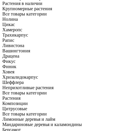
Растения в наличии
Крупномерные растения
Все товары категории
Нолина
Цикас
Хамеропс
Трахикарпус
Рапис
Ливистона
Вашингтония
Драцена
Фикус
Финик
Ховея
Хризалидокарпус
Шеффлера
Неприхотливые растения
Все товары категории
Растения
Композиции
Цитрусовые
Все товары категории
Лимонные деревья и лайм
Мандариновые деревья и каламондины
Бергамот