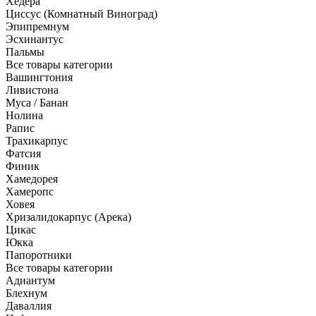
Хедера
Циссус (Комнатный Виноград)
Эпипремнум
Эсхинантус
Пальмы
Все товары категории
Вашингтония
Ливистона
Муса / Банан
Нолина
Рапис
Трахикарпус
Фатсия
Финик
Хамедорея
Хамеропс
Ховея
Хризалидокарпус (Арека)
Цикас
Юкка
Папоротники
Все товары категории
Адиантум
Блехнум
Даваллия