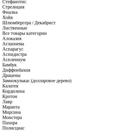
Стефанотис
Стрелиция
Фиалка
Хойя
Шлюмбергера / Декабрист
Лиственные
Все товары категории
Алоказия
Аглаонема
Аспарагус
Аспидистра
Асплениум
Бамбук
Диффенбахия
Драцены
Замиокулькас (долларовое дерево)
Калатея
Кордилина
Кротон
Лавр
Маранта
Мирсина
Монстера
Пахира
Полисциас