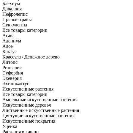
Блехнум
Даваллия
Нефролепис
Пряные травы
Суккуленты
Все товары категории
Агава
Адениум
Алоэ
Кактус
Крассула / Денежное дерево
Литопс
Рипсалис
Эуфорбия
Эхеверия
Эхинокактус
Искусственные растения
Все товары категории
Ампельные искусственные растения
Искусственные деревья
Лиственные искусственные растения
Цветущие искусственные растения
Искусственные покрытия
Уценка
Растения в кашпо