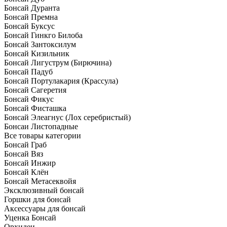
Бонсай Дуранта
Бонсай Премна
Бонсай Буксус
Бонсай Гинкго Билоба
Бонсай Зантоксилум
Бонсай Кизильник
Бонсай Лигуструм (Бирючина)
Бонсай Падуб
Бонсай Портулакария (Крассула)
Бонсай Сагеретия
Бонсай Фикус
Бонсай Фисташка
Бонсай Элеагнус (Лох серебристый)
Бонсаи Листопадные
Все товары категории
Бонсай Граб
Бонсай Вяз
Бонсай Инжир
Бонсай Клён
Бонсай Метасеквойя
Эксклюзивный бонсай
Горшки для бонсай
Аксессуары для бонсай
Уценка Бонсай
Орхидеи