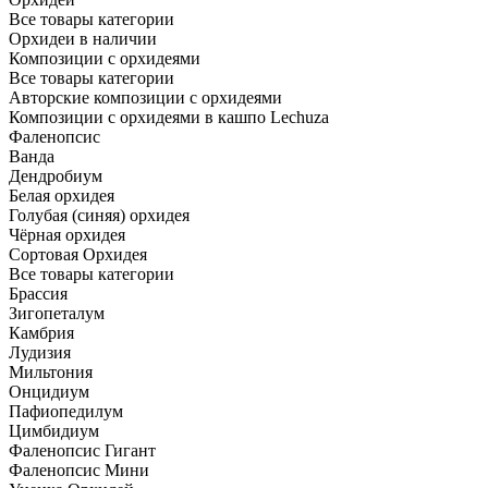
Все товары категории
Орхидеи в наличии
Композиции с орхидеями
Все товары категории
Авторские композиции с орхидеями
Композиции с орхидеями в кашпо Lechuza
Фаленопсис
Ванда
Дендробиум
Белая орхидея
Голубая (синяя) орхидея
Чёрная орхидея
Сортовая Орхидея
Все товары категории
Брассия
Зигопеталум
Камбрия
Лудизия
Мильтония
Онцидиум
Пафиопедилум
Цимбидиум
Фаленопсис Гигант
Фаленопсис Мини