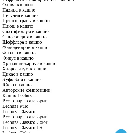
Олива в кашпо
Пахира в кашпо
Петуния в кашпо
Пряные травы в кашпо
Плющ в кашпо
Спатифиллум в кашпо
Сансевиерия в кашпо
Шеффлера в кашпо
Филодендрон в кашпо
Фиалка в кашпо
Фикус в кашпо
Хризалидокарпус в кашпо
Хлорофитум в кашпо
Цикас в кашпо
Эуфорбия в кашпо
Юкка в кашпо
Авторские композиции
Кашпо Lechuza
Все товары категории
Lechuza Puro
Lechuza Classico
Все товары категории
Lechuza Classico Color
Lechuza Classico LS
Lechuza Cube