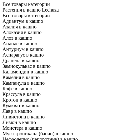
Все товары категории
Растения в кашпо Lechuza
Все товары категории
Адиантум в кашпо
Азалия в кашпо
Алоказия в кашпо
Алоэ в кашпо
Ананас в кашпо
Антуриум в кашпо
Аспарагус в кашпо
Драцена в кашпо
Замиокулькас в кашпо
Каламондин в кашпо
Камелия в кашпо
Кампанула в кашпо
Кофе в кашпо
Крассула в кашпо
Кротон в кашпо
Кумкват в кашпо
Лавр в кашпо
Ливистона в кашпо
Лимон в кашпо
Монстера в кашпо
Муса тропикана (банан) в кашпо
Нефролепис (папоротник) в кашпо