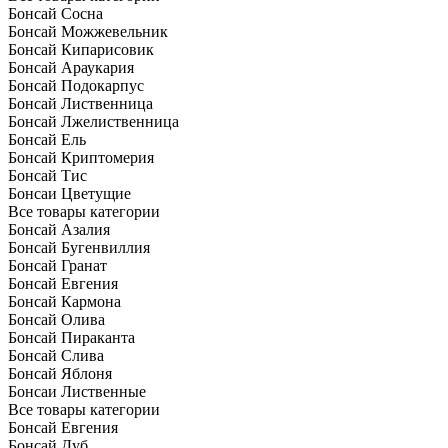
Бонсай Сосна
Бонсай Можжевельник
Бонсай Кипарисовик
Бонсай Араукария
Бонсай Подокарпус
Бонсай Лиственница
Бонсай Лжелиственница
Бонсай Ель
Бонсай Криптомерия
Бонсай Тис
Бонсаи Цветущие
Все товары категории
Бонсай Азалия
Бонсай Бугенвиллия
Бонсай Гранат
Бонсай Евгения
Бонсай Кармона
Бонсай Олива
Бонсай Пираканта
Бонсай Слива
Бонсай Яблоня
Бонсаи Лиственные
Все товары категории
Бонсай Евгения
Бонсай Дуб