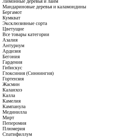
Лимонные деревья и лайм
Мандариновые деревья и каламондины
Бергамот
Кумкват
Эксклюзивные сорта
Цветущие
Все товары категории
Азалия
Антуриум
Ардизия
Бегония
Гардения
Гибискус
Глоксиния (Синнингия)
Гортензия
Жасмин
Каланхоэ
Калла
Камелия
Кампанула
Мединилла
Мирт
Пеперомия
Плюмерия
Спатифиллум