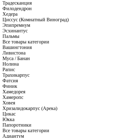
Традесканция
Филодендрон
Хедера
Циссус (Комнатный Виноград)
Эпипремнум
Эсхинантус
Пальмы
Все товары категории
Вашингтония
Ливистона
Муса / Банан
Нолина
Рапис
Трахикарпус
Фатсия
Финик
Хамедорея
Хамеропс
Ховея
Хризалидокарпус (Арека)
Цикас
Юкка
Папоротники
Все товары категории
Адиантум