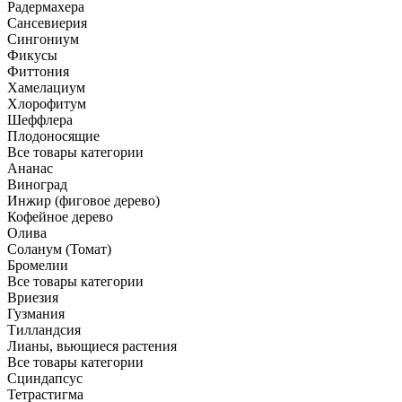
Радермахера
Сансевиерия
Сингониум
Фикусы
Фиттония
Хамелациум
Хлорофитум
Шеффлера
Плодоносящие
Все товары категории
Ананас
Виноград
Инжир (фиговое дерево)
Кофейное дерево
Олива
Соланум (Томат)
Бромелии
Все товары категории
Вриезия
Гузмания
Тилландсия
Лианы, вьющиеся растения
Все товары категории
Сциндапсус
Тетрастигма