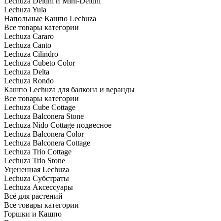
Lechuza Deltini и Mini-Deltini
Lechuza Yula
Напольные Кашпо Lechuza
Все товары категории
Lechuza Cararo
Lechuza Canto
Lechuza Cilindro
Lechuza Cubeto Color
Lechuza Delta
Lechuza Rondo
Кашпо Lechuza для балкона и веранды
Все товары категории
Lechuza Cube Cottage
Lechuza Balconera Stone
Lechuza Nido Cottage подвесное
Lechuza Balconera Color
Lechuza Balconera Cottage
Lechuza Trio Cottage
Lechuza Trio Stone
Уцененная Lechuza
Lechuza Субстраты
Lechuza Аксессуары
Всё для растений
Все товары категории
Горшки и Кашпо