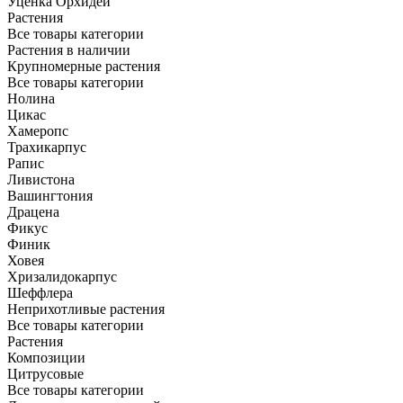
Уценка Орхидей
Растения
Все товары категории
Растения в наличии
Крупномерные растения
Все товары категории
Нолина
Цикас
Хамеропс
Трахикарпус
Рапис
Ливистона
Вашингтония
Драцена
Фикус
Финик
Ховея
Хризалидокарпус
Шеффлера
Неприхотливые растения
Все товары категории
Растения
Композиции
Цитрусовые
Все товары категории