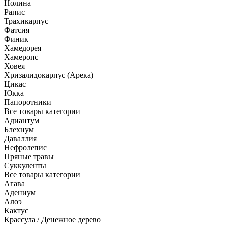
Нолина
Рапис
Трахикарпус
Фатсия
Финик
Хамедорея
Хамеропс
Ховея
Хризалидокарпус (Арека)
Цикас
Юкка
Папоротники
Все товары категории
Адиантум
Блехнум
Даваллия
Нефролепис
Пряные травы
Суккуленты
Все товары категории
Агава
Адениум
Алоэ
Кактус
Крассула / Денежное дерево