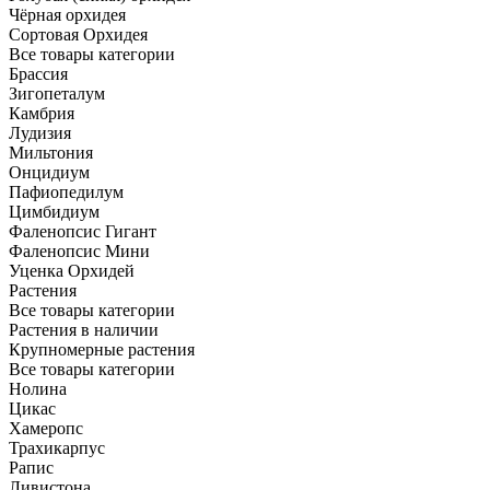
Чёрная орхидея
Сортовая Орхидея
Все товары категории
Брассия
Зигопеталум
Камбрия
Лудизия
Мильтония
Онцидиум
Пафиопедилум
Цимбидиум
Фаленопсис Гигант
Фаленопсис Мини
Уценка Орхидей
Растения
Все товары категории
Растения в наличии
Крупномерные растения
Все товары категории
Нолина
Цикас
Хамеропс
Трахикарпус
Рапис
Ливистона