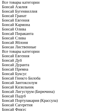
Все товары категории
Бонсай Азалия
Бонсай Бугенвиллия
Бонсай Гранат
Бонсай Евгения
Бонсай Кармона
Бонсай Олива
Бонсай Пираканта
Бонсай Слива
Бонсай Яблоня
Бонсаи Лиственные
Все товары категории
Бонсай Евгения
Бонсай Дуб
Бонсай Дуранта
Бонсай Премна
Бонсай Буксус
Бонсай Гинкго Билоба
Бонсай Зантоксилум
Бонсай Кизильник
Бонсай Лигуструм (Бирючина)
Бонсай Падуб
Бонсай Портулакария (Крассула)
Бонсай Сагеретия
Бонсай Фикус