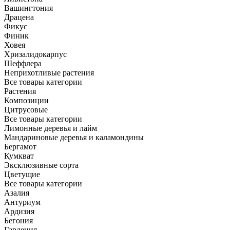
Вашингтония
Драцена
Фикус
Финик
Ховея
Хризалидокарпус
Шеффлера
Неприхотливые растения
Все товары категории
Растения
Композиции
Цитрусовые
Все товары категории
Лимонные деревья и лайм
Мандариновые деревья и каламондины
Бергамот
Кумкват
Эксклюзивные сорта
Цветущие
Все товары категории
Азалия
Антуриум
Ардизия
Бегония
Гардения