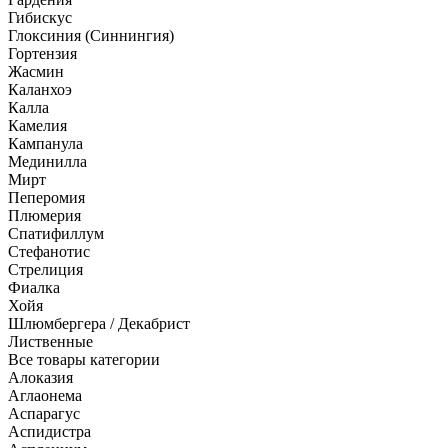
Гибискус
Глоксиния (Синнингия)
Гортензия
Жасмин
Каланхоэ
Калла
Камелия
Кампанула
Мединилла
Мирт
Пеперомия
Плюмерия
Спатифиллум
Стефанотис
Стрелиция
Фиалка
Хойя
Шлюмбергера / Декабрист
Лиственные
Все товары категории
Алоказия
Аглаонема
Аспарагус
Аспидистра