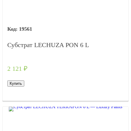
19561
Субстрат LECHUZA PON 6 L
2 121
₽
Купить