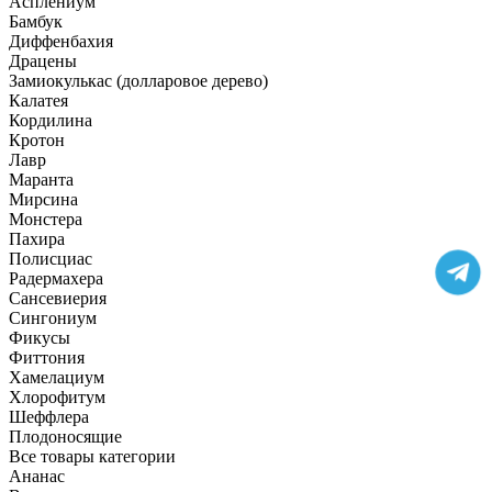
Асплениум
Бамбук
Диффенбахия
Драцены
Замиокулькас (долларовое дерево)
Калатея
Кордилина
Кротон
Лавр
Маранта
Мирсина
Монстера
Пахира
Полисциас
Радермахера
Сансевиерия
Сингониум
Фикусы
Фиттония
Хамелациум
Хлорофитум
Шеффлера
Плодоносящие
Все товары категории
Ананас