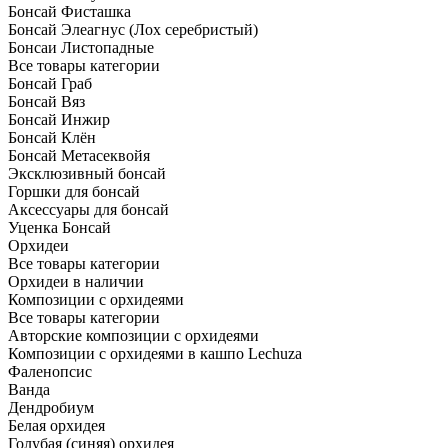
Бонсай Фисташка
Бонсай Элеагнус (Лох серебристый)
Бонсаи Листопадные
Все товары категории
Бонсай Граб
Бонсай Вяз
Бонсай Инжир
Бонсай Клён
Бонсай Метасеквойя
Эксклюзивный бонсай
Горшки для бонсай
Аксессуары для бонсай
Уценка Бонсай
Орхидеи
Все товары категории
Орхидеи в наличии
Композиции с орхидеями
Все товары категории
Авторские композиции с орхидеями
Композиции с орхидеями в кашпо Lechuza
Фаленопсис
Ванда
Дендробиум
Белая орхидея
Голубая (синяя) орхидея