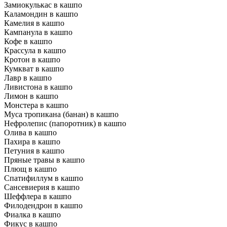
Замиокулькас в кашпо
Каламондин в кашпо
Камелия в кашпо
Кампанула в кашпо
Кофе в кашпо
Крассула в кашпо
Кротон в кашпо
Кумкват в кашпо
Лавр в кашпо
Ливистона в кашпо
Лимон в кашпо
Монстера в кашпо
Муса тропикана (банан) в кашпо
Нефролепис (папоротник) в кашпо
Олива в кашпо
Пахира в кашпо
Петуния в кашпо
Пряные травы в кашпо
Плющ в кашпо
Спатифиллум в кашпо
Сансевиерия в кашпо
Шеффлера в кашпо
Филодендрон в кашпо
Фиалка в кашпо
Фикус в кашпо