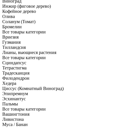
Виноград
Инжир (фиговое дерево)
Кофейное дерево
Олива
Соланум (Томат)
Бромелии
Все товары категории
Вриезия
Гузмания
Тилландсия
Лианы, вьющиеся растения
Все товары категории
Сциндапсус
Тетрастигма
Традесканция
Филодендрон
Хедера
Циссус (Комнатный Виноград)
Эпипремнум
Эсхинантус
Пальмы
Все товары категории
Вашингтония
Ливистона
Муса / Банан