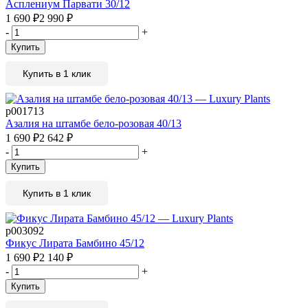
Асплениум Парвати 30/12
1 690
₽
2 990
₽
-
+
Купить
Купить в 1 клик
р001713
Азалия на штамбе бело-розовая 40/13
1 690
₽
2 642
₽
-
+
Купить
Купить в 1 клик
р003092
Фикус Лирата Бамбино 45/12
1 690
₽
2 140
₽
-
+
Купить