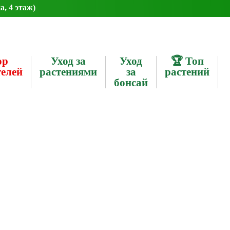
а, 4 этаж)
ор
Уход за
Уход
🏆 Топ
телей
растениями
за
растений
бонсай