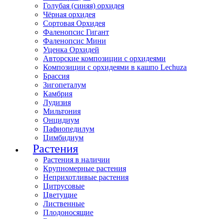
Голубая (синяя) орхидея
Чёрная орхидея
Сортовая Орхидея
Фаленопсис Гигант
Фаленопсис Мини
Уценка Орхидей
Авторские композиции с орхидеями
Композиции с орхидеями в кашпо Lechuza
Брассия
Зигопеталум
Камбрия
Лудизия
Мильтония
Онцидиум
Пафиопедилум
Цимбидиум
Растения
Растения в наличии
Крупномерные растения
Неприхотливые растения
Цитрусовые
Цветущие
Лиственные
Плодоносящие