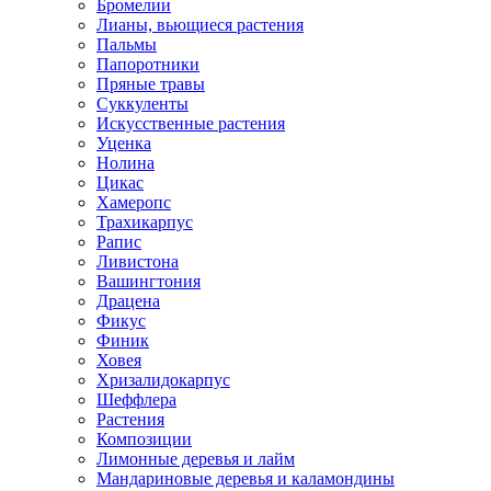
Бромелии
Лианы, вьющиеся растения
Пальмы
Папоротники
Пряные травы
Суккуленты
Искусственные растения
Уценка
Нолина
Цикас
Хамеропс
Трахикарпус
Рапис
Ливистона
Вашингтония
Драцена
Фикус
Финик
Ховея
Хризалидокарпус
Шеффлера
Растения
Композиции
Лимонные деревья и лайм
Мандариновые деревья и каламондины