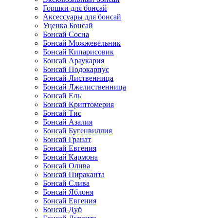
Горшки для бонсай
Аксессуары для бонсай
Уценка Бонсай
Бонсай Сосна
Бонсай Можжевельник
Бонсай Кипарисовик
Бонсай Араукария
Бонсай Подокарпус
Бонсай Лиственница
Бонсай Лжелиственница
Бонсай Ель
Бонсай Криптомерия
Бонсай Тис
Бонсай Азалия
Бонсай Бугенвиллия
Бонсай Гранат
Бонсай Евгения
Бонсай Кармона
Бонсай Олива
Бонсай Пираканта
Бонсай Слива
Бонсай Яблоня
Бонсай Евгения
Бонсай Дуб