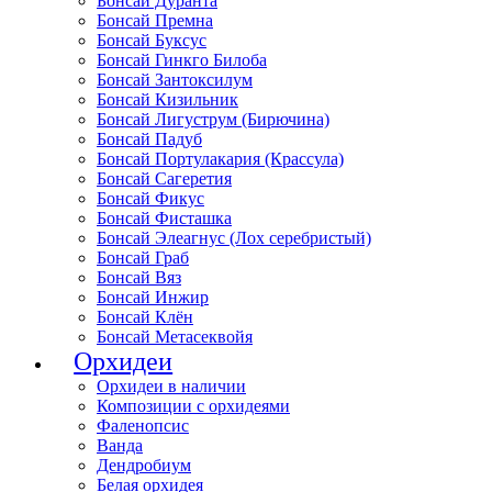
Бонсай Дуранта
Бонсай Премна
Бонсай Буксус
Бонсай Гинкго Билоба
Бонсай Зантоксилум
Бонсай Кизильник
Бонсай Лигуструм (Бирючина)
Бонсай Падуб
Бонсай Портулакария (Крассула)
Бонсай Сагеретия
Бонсай Фикус
Бонсай Фисташка
Бонсай Элеагнус (Лох серебристый)
Бонсай Граб
Бонсай Вяз
Бонсай Инжир
Бонсай Клён
Бонсай Метасеквойя
Орхидеи
Орхидеи в наличии
Композиции с орхидеями
Фаленопсис
Ванда
Дендробиум
Белая орхидея