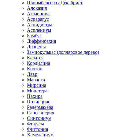
Шлюмбергера / Декабрист
Алоказия
Аглаонема
Аспарагус
Аспидистра
Асплениум
Бамбук
Диффенбахия
Драцены
Замиокулькас (долларовое дерево)
Калатея
Кордилина
Кротон
Лавр
Маранта
Мирсина
Монстера
Пахира
Полисциас
Радермахера
Сансевиерия
Сингониум
Фикусы
Фиттония
Хамелациум