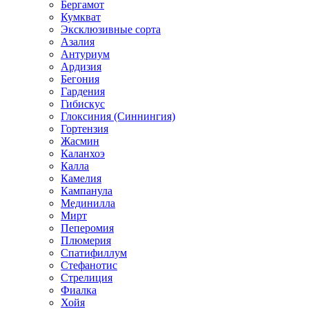
Бергамот
Кумкват
Эксклюзивные сорта
Азалия
Антуриум
Ардизия
Бегония
Гардения
Гибискус
Глоксиния (Синнингия)
Гортензия
Жасмин
Каланхоэ
Калла
Камелия
Кампанула
Мединилла
Мирт
Пеперомия
Плюмерия
Спатифиллум
Стефанотис
Стрелиция
Фиалка
Хойя