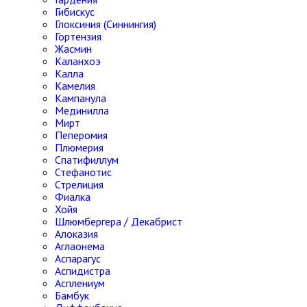
Гибискус
Глоксиния (Синнингия)
Гортензия
Жасмин
Каланхоэ
Калла
Камелия
Кампанула
Мединилла
Мирт
Пеперомия
Плюмерия
Спатифиллум
Стефанотис
Стрелиция
Фиалка
Хойя
Шлюмбергера / Декабрист
Алоказия
Аглаонема
Аспарагус
Аспидистра
Асплениум
Бамбук