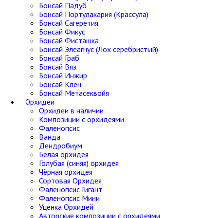
Бонсай Падуб
Бонсай Портулакария (Крассула)
Бонсай Сагеретия
Бонсай Фикус
Бонсай Фисташка
Бонсай Элеагнус (Лох серебристый)
Бонсай Граб
Бонсай Вяз
Бонсай Инжир
Бонсай Клён
Бонсай Метасеквойя
Орхидеи
Орхидеи в наличии
Композиции с орхидеями
Фаленопсис
Ванда
Дендробиум
Белая орхидея
Голубая (синяя) орхидея
Чёрная орхидея
Сортовая Орхидея
Фаленопсис Гигант
Фаленопсис Мини
Уценка Орхидей
Авторские композиции с орхидеями