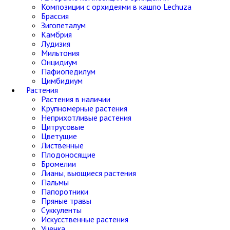
Композиции с орхидеями в кашпо Lechuza
Брассия
Зигопеталум
Камбрия
Лудизия
Мильтония
Онцидиум
Пафиопедилум
Цимбидиум
Растения
Растения в наличии
Крупномерные растения
Неприхотливые растения
Цитрусовые
Цветущие
Лиственные
Плодоносящие
Бромелии
Лианы, вьющиеся растения
Пальмы
Папоротники
Пряные травы
Суккуленты
Искусственные растения
Уценка