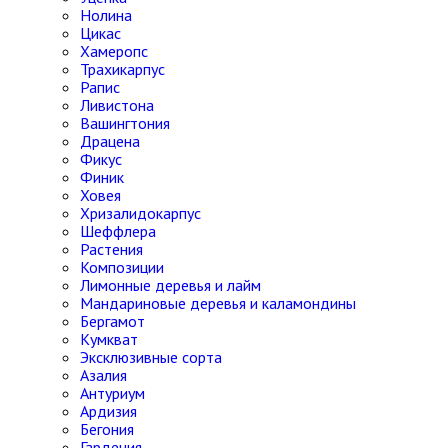
Нолина
Цикас
Хамеропс
Трахикарпус
Рапис
Ливистона
Вашингтония
Драцена
Фикус
Финик
Ховея
Хризалидокарпус
Шеффлера
Растения
Композиции
Лимонные деревья и лайм
Мандариновые деревья и каламондины
Бергамот
Кумкват
Эксклюзивные сорта
Азалия
Антуриум
Ардизия
Бегония
Гардения