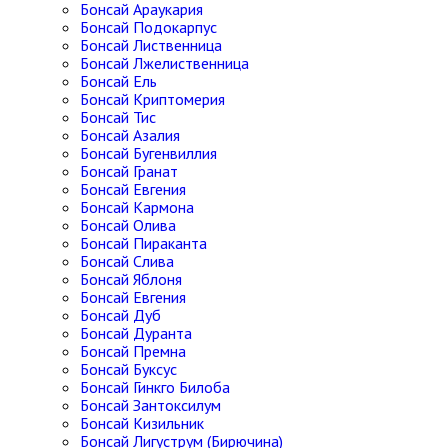
Бонсай Араукария
Бонсай Подокарпус
Бонсай Лиственница
Бонсай Лжелиственница
Бонсай Ель
Бонсай Криптомерия
Бонсай Тис
Бонсай Азалия
Бонсай Бугенвиллия
Бонсай Гранат
Бонсай Евгения
Бонсай Кармона
Бонсай Олива
Бонсай Пираканта
Бонсай Слива
Бонсай Яблоня
Бонсай Евгения
Бонсай Дуб
Бонсай Дуранта
Бонсай Премна
Бонсай Буксус
Бонсай Гинкго Билоба
Бонсай Зантоксилум
Бонсай Кизильник
Бонсай Лигуструм (Бирючина)