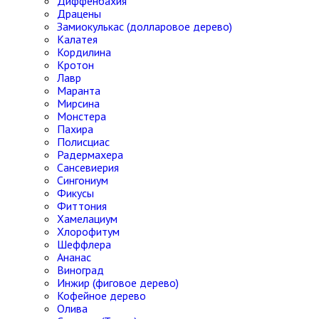
Диффенбахия
Драцены
Замиокулькас (долларовое дерево)
Калатея
Кордилина
Кротон
Лавр
Маранта
Мирсина
Монстера
Пахира
Полисциас
Радермахера
Сансевиерия
Сингониум
Фикусы
Фиттония
Хамелациум
Хлорофитум
Шеффлера
Ананас
Виноград
Инжир (фиговое дерево)
Кофейное дерево
Олива