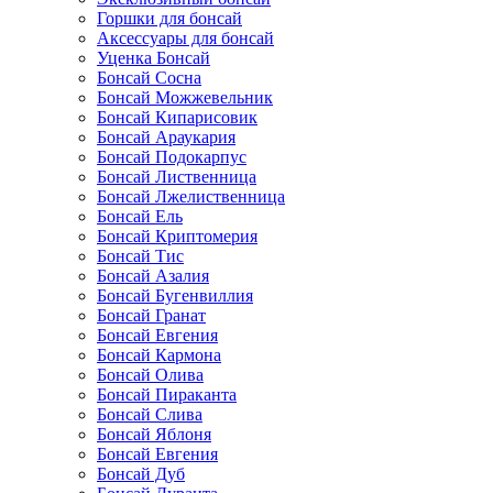
Горшки для бонсай
Аксессуары для бонсай
Уценка Бонсай
Бонсай Сосна
Бонсай Можжевельник
Бонсай Кипарисовик
Бонсай Араукария
Бонсай Подокарпус
Бонсай Лиственница
Бонсай Лжелиственница
Бонсай Ель
Бонсай Криптомерия
Бонсай Тис
Бонсай Азалия
Бонсай Бугенвиллия
Бонсай Гранат
Бонсай Евгения
Бонсай Кармона
Бонсай Олива
Бонсай Пираканта
Бонсай Слива
Бонсай Яблоня
Бонсай Евгения
Бонсай Дуб