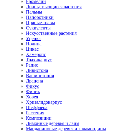
Бромелии
Лианы, вьющиеся растения
Пальмы
Папоротники
Пряные травы
Суккуленты
Искусственные растения
Уценка
Нолина
Цикас
Хамеропс
Трахикарпус
Рапис
Ливистона
Вашингтония
Драцена
Фикус
Финик
Ховея
Хризалидокарпус
Шеффлера
Растения
Композиции
Лимонные деревья и лайм
Мандариновые деревья и каламондины