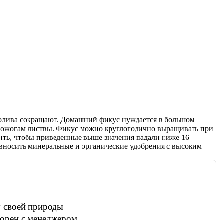
 полива сокращают. Домашний фикус нуждается в большом
 к ожогам листвы. Фикус можно круглогодично выращивать при
стить, чтобы приведенные выше значения падали ниже 16
но вносить минеральные и органические удобрения с высоким
у своей природы
оворен с менеджером