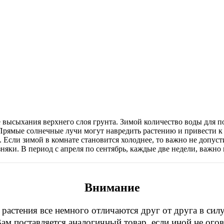
е высыхания верхнего слоя грунта. Зимой количество воды для
. Прямые солнечные лучи могут навредить растению и привести
а. Если зимой в комнате становится холоднее, то важно не допу
озняки. В период с апреля по сентябрь, каждые две недели, важ
Внимание
растения все немного отличаются друг от друга в сил
Вам поставляется аналогичный товар, если иной не ог