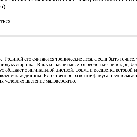
о)
ться
ые. Родиной его считаются тропические леса, а если быть точнее
и полукустарника. В науке насчитывается около тысячи видов, б
с обладает оригинальной листвой, форма и расцветка которой ме
авлениях медицины. Естественное развитие фикуса предполагае
х условиях цветение маловероятно.