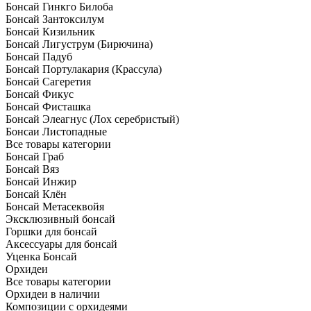
Бонсай Гинкго Билоба
Бонсай Зантоксилум
Бонсай Кизильник
Бонсай Лигуструм (Бирючина)
Бонсай Падуб
Бонсай Портулакария (Крассула)
Бонсай Сагеретия
Бонсай Фикус
Бонсай Фисташка
Бонсай Элеагнус (Лох серебристый)
Бонсаи Листопадные
Все товары категории
Бонсай Граб
Бонсай Вяз
Бонсай Инжир
Бонсай Клён
Бонсай Метасеквойя
Эксклюзивный бонсай
Горшки для бонсай
Аксессуары для бонсай
Уценка Бонсай
Орхидеи
Все товары категории
Орхидеи в наличии
Композиции с орхидеями