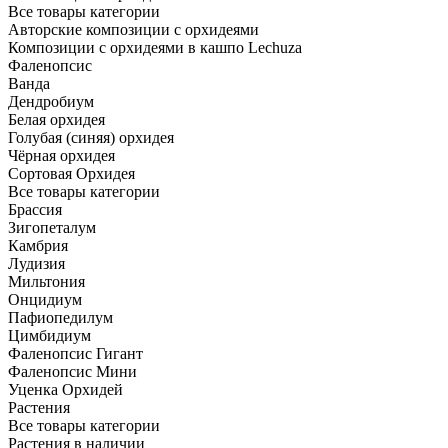
Все товары категории
Авторские композиции с орхидеями
Композиции с орхидеями в кашпо Lechuza
Фаленопсис
Ванда
Дендробиум
Белая орхидея
Голубая (синяя) орхидея
Чёрная орхидея
Сортовая Орхидея
Все товары категории
Брассия
Зигопеталум
Камбрия
Лудизия
Мильтония
Онцидиум
Пафиопедилум
Цимбидиум
Фаленопсис Гигант
Фаленопсис Мини
Уценка Орхидей
Растения
Все товары категории
Растения в наличии