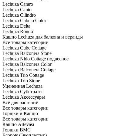
Lechuza Cararo
Lechuza Canto
Lechuza Cilindro
Lechuza Cubeto Color
Lechuza Delta
Lechuza Rondo
Кашпо Lechuza для балкона и веранды
Все товары категории
Lechuza Cube Cottage
Lechuza Balconera Stone
Lechuza Nido Cottage подвесное
Lechuza Balconera Color
Lechuza Balconera Cottage
Lechuza Trio Cottage
Lechuza Trio Stone
Уцененная Lechuza
Lechuza Субстраты
Lechuza Аксессуары
Всё для растений
Все товары категории
Горшки и Кашпо
Все товары категории
Кашпо Artevasi
Горшки BMC
Ecopots (Экопластик)