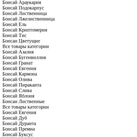
Бонсай Араукария
Бонсай Подокарпус
Бонсай Лиственница
Бонсай Лжелиственница
Бонсай Ель
Бонсай Криптомерия
Бонсай Тис
Бонсаи Цветущие
Все товары категории
Бонсай Азалия
Бонсай Бугенвиллия
Бонсай Гранат
Бонсай Евгения
Бонсай Кармона
Бонсай Олива
Бонсай Пираканта
Бонсай Слива
Бонсай Яблоня
Бонсаи Лиственные
Все товары категории
Бонсай Евгения
Бонсай Дуб
Бонсай Дуранта
Бонсай Премна
Бонсай Буксус