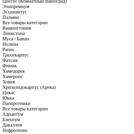
Циссус (Комнатный Виноград)
Эпипремнум
Эсхинантус
Пальмы
Все товары категории
Вашингтония
Ливистона
Муса / Банан
Нолина
Рапис
Трахикарпус
Фатсия
Финик
Хамедорея
Хамеропс
Ховея
Хризалидокарпус (Арека)
Цикас
Юкка
Папоротники
Все товары категории
Адиантум
Блехнум
Даваллия
Нефролепис