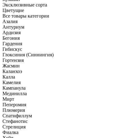
Эксклюзивные сорта
Цветущие
Все товары категории
Азалия
Антуриум
Ардизия
Бегония
Гардения
Гибискус
Глоксиния (Синнингия)
Гортензия
Жасмин
Каланхоэ
Калла
Камелия
Кампанула
Мединилла
Мирт
Пеперомия
Плюмерия
Спатифиллум
Стефанотис
Стрелиция
Фиалка
Хойя