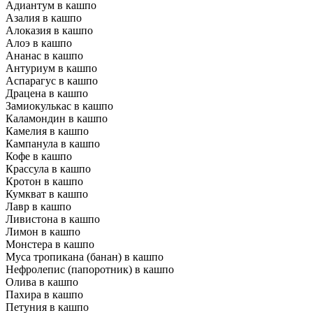
Адиантум в кашпо
Азалия в кашпо
Алоказия в кашпо
Алоэ в кашпо
Ананас в кашпо
Антуриум в кашпо
Аспарагус в кашпо
Драцена в кашпо
Замиокулькас в кашпо
Каламондин в кашпо
Камелия в кашпо
Кампанула в кашпо
Кофе в кашпо
Крассула в кашпо
Кротон в кашпо
Кумкват в кашпо
Лавр в кашпо
Ливистона в кашпо
Лимон в кашпо
Монстера в кашпо
Муса тропикана (банан) в кашпо
Нефролепис (папоротник) в кашпо
Олива в кашпо
Пахира в кашпо
Петуния в кашпо