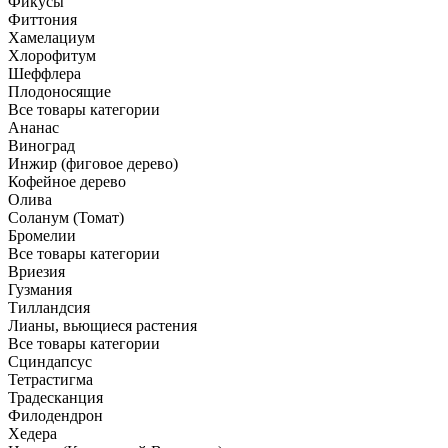
Фикусы
Фиттония
Хамелациум
Хлорофитум
Шеффлера
Плодоносящие
Все товары категории
Ананас
Виноград
Инжир (фиговое дерево)
Кофейное дерево
Олива
Соланум (Томат)
Бромелии
Все товары категории
Вриезия
Гузмания
Тилландсия
Лианы, вьющиеся растения
Все товары категории
Сциндапсус
Тетрастигма
Традесканция
Филодендрон
Хедера