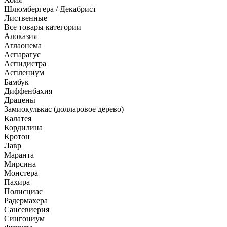
Шлюмбергера / Декабрист
Лиственные
Все товары категории
Алоказия
Аглаонема
Аспарагус
Аспидистра
Асплениум
Бамбук
Диффенбахия
Драцены
Замиокулькас (долларовое дерево)
Калатея
Кордилина
Кротон
Лавр
Маранта
Мирсина
Монстера
Пахира
Полисциас
Радермахера
Сансевиерия
Сингониум