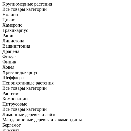
Крупномерные растения
Все товары категории
Нолина
Цикас
Хамеропс
Трахикарпус
Рапис
Ливистона
Вашингтония
Драцена
Фикус
Финик
Ховея
Хризалидокарпус
Шеффлера
Неприхотливые растения
Все товары категории
Растения
Композиции
Цитрусовые
Все товары категории
Лимонные деревья и лайм
Мандариновые деревья и каламондины
Бергамот
Кумкват