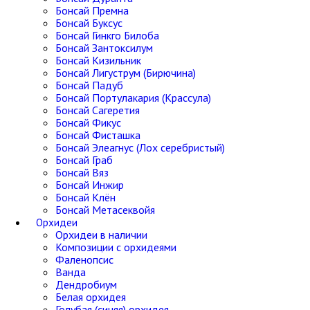
Бонсай Премна
Бонсай Буксус
Бонсай Гинкго Билоба
Бонсай Зантоксилум
Бонсай Кизильник
Бонсай Лигуструм (Бирючина)
Бонсай Падуб
Бонсай Портулакария (Крассула)
Бонсай Сагеретия
Бонсай Фикус
Бонсай Фисташка
Бонсай Элеагнус (Лох серебристый)
Бонсай Граб
Бонсай Вяз
Бонсай Инжир
Бонсай Клён
Бонсай Метасеквойя
Орхидеи
Орхидеи в наличии
Композиции с орхидеями
Фаленопсис
Ванда
Дендробиум
Белая орхидея
Голубая (синяя) орхидея