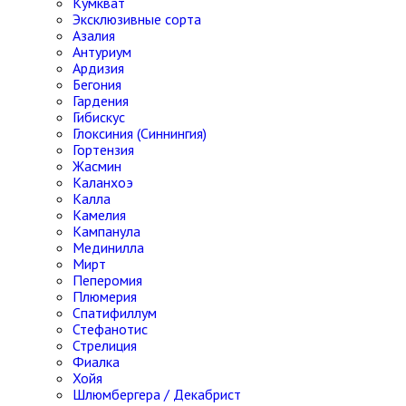
Кумкват
Эксклюзивные сорта
Азалия
Антуриум
Ардизия
Бегония
Гардения
Гибискус
Глоксиния (Синнингия)
Гортензия
Жасмин
Каланхоэ
Калла
Камелия
Кампанула
Мединилла
Мирт
Пеперомия
Плюмерия
Спатифиллум
Стефанотис
Стрелиция
Фиалка
Хойя
Шлюмбергера / Декабрист