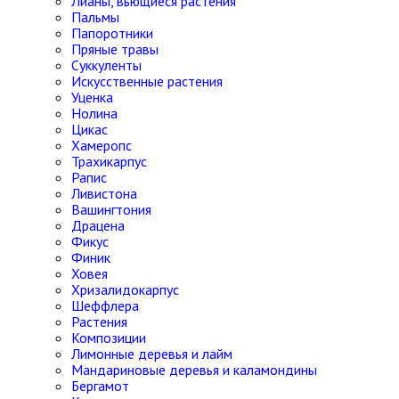
Лианы, вьющиеся растения
Пальмы
Папоротники
Пряные травы
Суккуленты
Искусственные растения
Уценка
Нолина
Цикас
Хамеропс
Трахикарпус
Рапис
Ливистона
Вашингтония
Драцена
Фикус
Финик
Ховея
Хризалидокарпус
Шеффлера
Растения
Композиции
Лимонные деревья и лайм
Мандариновые деревья и каламондины
Бергамот