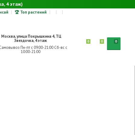
а, 4 этаж)
онсай
🏆 Топ растений
Москва, улица Покрышкина 4, ТЦ
Звездочка, 4 этаж
0
0
0
Самовывоз Пн-пт с 09:00-21:00 Сб-вс с
10:00-21:00