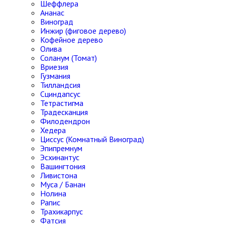
Шеффлера
Ананас
Виноград
Инжир (фиговое дерево)
Кофейное дерево
Олива
Соланум (Томат)
Вриезия
Гузмания
Тилландсия
Сциндапсус
Тетрастигма
Традесканция
Филодендрон
Хедера
Циссус (Комнатный Виноград)
Эпипремнум
Эсхинантус
Вашингтония
Ливистона
Муса / Банан
Нолина
Рапис
Трахикарпус
Фатсия