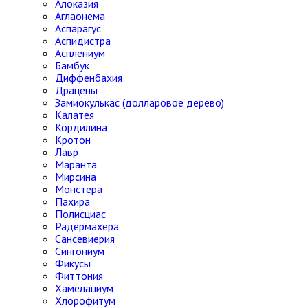
Алоказия
Аглаонема
Аспарагус
Аспидистра
Асплениум
Бамбук
Диффенбахия
Драцены
Замиокулькас (долларовое дерево)
Калатея
Кордилина
Кротон
Лавр
Маранта
Мирсина
Монстера
Пахира
Полисциас
Радермахера
Сансевиерия
Сингониум
Фикусы
Фиттония
Хамелациум
Хлорофитум