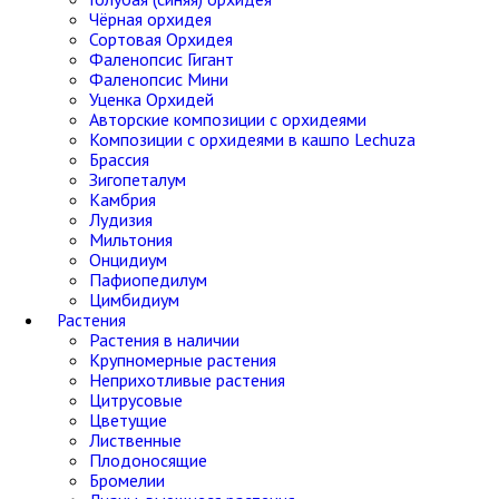
Чёрная орхидея
Сортовая Орхидея
Фаленопсис Гигант
Фаленопсис Мини
Уценка Орхидей
Авторские композиции с орхидеями
Композиции с орхидеями в кашпо Lechuza
Брассия
Зигопеталум
Камбрия
Лудизия
Мильтония
Онцидиум
Пафиопедилум
Цимбидиум
Растения
Растения в наличии
Крупномерные растения
Неприхотливые растения
Цитрусовые
Цветущие
Лиственные
Плодоносящие
Бромелии