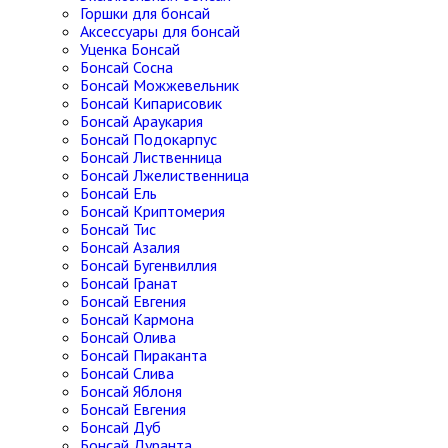
Горшки для бонсай
Аксессуары для бонсай
Уценка Бонсай
Бонсай Сосна
Бонсай Можжевельник
Бонсай Кипарисовик
Бонсай Араукария
Бонсай Подокарпус
Бонсай Лиственница
Бонсай Лжелиственница
Бонсай Ель
Бонсай Криптомерия
Бонсай Тис
Бонсай Азалия
Бонсай Бугенвиллия
Бонсай Гранат
Бонсай Евгения
Бонсай Кармона
Бонсай Олива
Бонсай Пираканта
Бонсай Слива
Бонсай Яблоня
Бонсай Евгения
Бонсай Дуб
Бонсай Дуранта