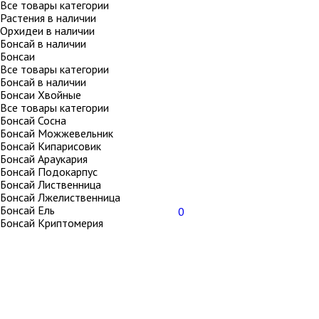
Все товары категории
Растения в наличии
Орхидеи в наличии
Бонсай в наличии
Бонсаи
Все товары категории
Бонсай в наличии
Бонсаи Хвойные
Все товары категории
Бонсай Сосна
Бонсай Можжевельник
Бонсай Кипарисовик
Бонсай Араукария
Бонсай Подокарпус
Бонсай Лиственница
Бонсай Лжелиственница
Бонсай Ель
0
Бонсай Криптомерия
Бонсай Тис
Бонсаи Цветущие
Все товары категории
Бонсай Азалия
Бонсай Бугенвиллия
Бонсай Гранат
Бонсай Евгения